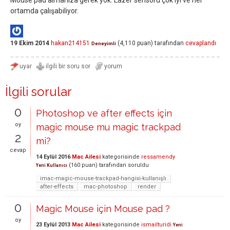
Mouse pad almanıza gerek yok. Lazer sensörü çok iyi ve her
ortamda çalışabiliyor.
19 Ekim 2014
hakan214151
(
4,110
puan)
tarafından
cevaplandı
Deneyimli
İlgili sorular
0
Photoshop ve after effects için
oy
magic mouse mu magic trackpad
2
mi?
cevap
14 Eylül 2016
Mac Ailesi
kategorisinde
ressamendy
(
160
puan)
tarafından
soruldu
Yeni Kullanıcı
imac-magic-mouse-trackpad-hangisi-kullanışlı
after-effects
mac-photoshop
render
0
Magic Mouse için Mouse pad ?
oy
23 Eylül 2013
Mac Ailesi
kategorisinde
ismailturidi
Yeni