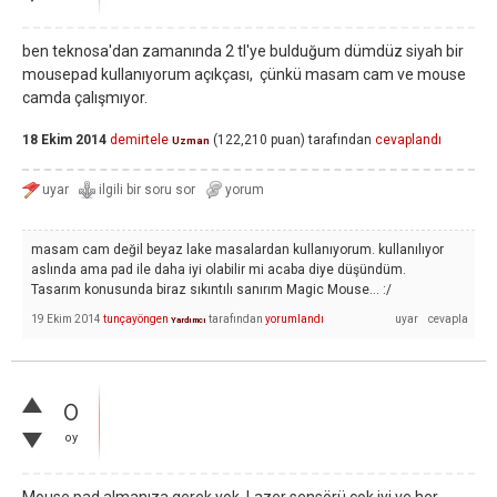
ben teknosa'dan zamanında 2 tl'ye bulduğum dümdüz siyah bir
mousepad kullanıyorum açıkçası, çünkü masam cam ve mouse
camda çalışmıyor.
18 Ekim 2014
demirtele
(
122,210
puan)
tarafından
cevaplandı
Uzman
masam cam değil beyaz lake masalardan kullanıyorum. kullanılıyor
aslında ama pad ile daha iyi olabilir mi acaba diye düşündüm.
Tasarım konusunda biraz sıkıntılı sanırım Magic Mouse... :/
19 Ekim 2014
tunçayöngen
tarafından
yorumlandı
Yardımcı
0
oy