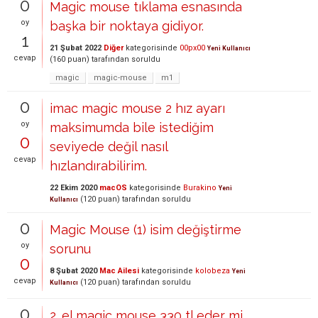
0
Magic mouse tıklama esnasında
oy
başka bir noktaya gidiyor.
1
21 Şubat 2022
Diğer
kategorisinde
00px00
Yeni Kullanıcı
cevap
(
160
puan)
tarafından
soruldu
magic
magic-mouse
m1
0
imac magic mouse 2 hız ayarı
oy
maksimumda bile istediğim
0
seviyede değil nasıl
cevap
hızlandırabilirim.
22 Ekim 2020
macOS
kategorisinde
Burakino
Yeni
(
120
puan)
tarafından
soruldu
Kullanıcı
0
Magic Mouse (1) isim değiştirme
oy
sorunu
0
8 Şubat 2020
Mac Ailesi
kategorisinde
kolobeza
Yeni
cevap
(
120
puan)
tarafından
soruldu
Kullanıcı
0
2. el magic mouse 330 tl eder mi