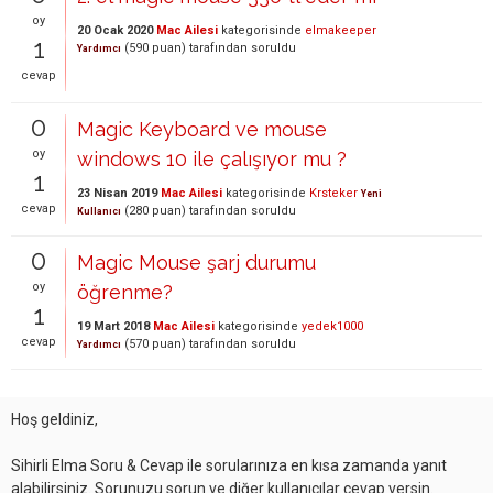
oy
20 Ocak 2020
Mac Ailesi
kategorisinde
elmakeeper
1
(
590
puan)
tarafından
soruldu
Yardımcı
cevap
0
Magic Keyboard ve mouse
oy
windows 10 ile çalışıyor mu ?
1
23 Nisan 2019
Mac Ailesi
kategorisinde
Krsteker
Yeni
cevap
(
280
puan)
tarafından
soruldu
Kullanıcı
0
Magic Mouse şarj durumu
oy
öğrenme?
1
19 Mart 2018
Mac Ailesi
kategorisinde
yedek1000
cevap
(
570
puan)
tarafından
soruldu
Yardımcı
Hoş geldiniz,
Sihirli Elma Soru & Cevap ile sorularınıza en kısa zamanda yanıt
alabilirsiniz. Sorunuzu sorun ve diğer kullanıcılar cevap versin.