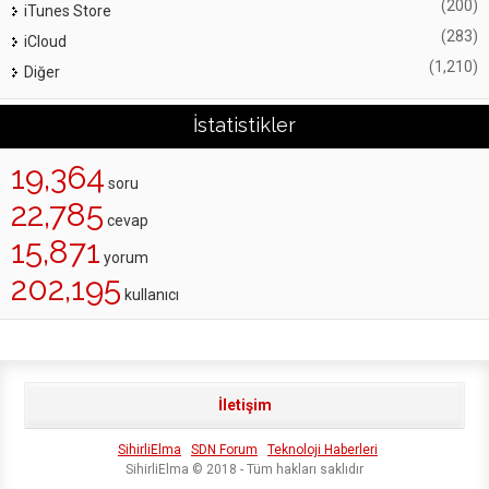
(200)
iTunes Store
(283)
iCloud
(1,210)
Diğer
İstatistikler
19,364
soru
22,785
cevap
15,871
yorum
202,195
kullanıcı
İletişim
SihirliElma
SDN Forum
Teknoloji Haberleri
SihirliElma © 2018 - Tüm hakları saklıdır