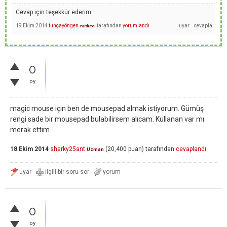
Cevap için teşekkür ederim.
19 Ekim 2014
tunçayöngen
tarafından
yorumlandı
Yardımcı
0
oy
magic mouse için ben de mousepad almak istiyorum. Gümüş
rengi sade bir mousepad bulabilirsem alıcam. Kullanan var mı
merak ettim.
18 Ekim 2014
sharky25ant
(
20,400
puan)
tarafından
cevaplandı
Uzman
0
oy