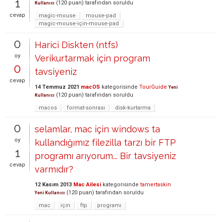
1
(
120
puan)
tarafından
soruldu
Kullanıcı
cevap
magic-mouse
mouse-pad
magic-mouse-için-mouse-pad
0
Harici Diskten (ntfs)
oy
Verikurtarmak için program
0
tavsiyeniz
cevap
14 Temmuz 2021
macOS
kategorisinde
TourGuide
Yeni
(
120
puan)
tarafından
soruldu
Kullanıcı
macos
format-sonrası
disk-kurtarma
0
selamlar, mac için windows ta
oy
kullandığımız filezilla tarzı bir FTP
1
programı arıyorum... Bir tavsiyeniz
cevap
varmıdır?
12 Kasım 2013
Mac Ailesi
kategorisinde
tamertaskin
(
120
puan)
tarafından
soruldu
Yeni Kullanıcı
mac
için
ftp
programı