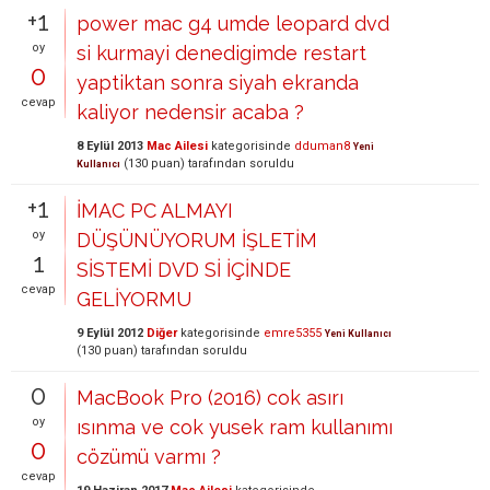
+1
power mac g4 umde leopard dvd
oy
si kurmayi denedigimde restart
0
yaptiktan sonra siyah ekranda
cevap
kaliyor nedensir acaba ?
8 Eylül 2013
Mac Ailesi
kategorisinde
dduman8
Yeni
(
130
puan)
tarafından
soruldu
Kullanıcı
+1
İMAC PC ALMAYI
oy
DÜŞÜNÜYORUM İŞLETİM
1
SİSTEMİ DVD Sİ İÇİNDE
cevap
GELİYORMU
9 Eylül 2012
Diğer
kategorisinde
emre5355
Yeni Kullanıcı
(
130
puan)
tarafından
soruldu
0
MacBook Pro (2016) cok asırı
oy
ısınma ve cok yusek ram kullanımı
0
cözümü varmı ?
cevap