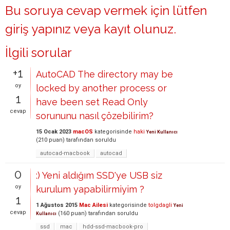
Bu soruya cevap vermek için lütfen
giriş yapınız
veya
kayıt olunuz
.
İlgili sorular
+1
AutoCAD The directory may be
oy
locked by another process or
1
have been set Read Only
cevap
sorununu nasıl çözebilirim?
15 Ocak 2023
macOS
kategorisinde
haki
Yeni Kullanıcı
(
210
puan)
tarafından
soruldu
autocad-macbook
autocad
0
:) Yeni aldığım SSD'ye USB siz
oy
kurulum yapabilirmiyim ?
1
1 Ağustos 2015
Mac Ailesi
kategorisinde
tolgdagli
Yeni
cevap
(
160
puan)
tarafından
soruldu
Kullanıcı
ssd
mac
hdd-ssd-macbook-pro