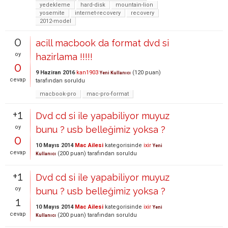
yedekleme
hard-disk
mountain-lion
yosemite
internet-recovery
recovery
2012-model
0
acill macbook da format dvd si
oy
hazirlama !!!!!
0
9 Haziran 2016
kan1903
(
120
puan)
Yeni Kullanıcı
cevap
tarafından
soruldu
macbook-pro
mac-pro-format
+1
Dvd cd si ile yapabiliyor muyuz
oy
bunu ? usb belleğimiz yoksa ?
0
10 Mayıs 2014
Mac Ailesi
kategorisinde
ixir
Yeni
cevap
(
200
puan)
tarafından
soruldu
Kullanıcı
+1
Dvd cd si ile yapabiliyor muyuz
oy
bunu ? usb belleğimiz yoksa ?
1
10 Mayıs 2014
Mac Ailesi
kategorisinde
ixir
Yeni
cevap
(
200
puan)
tarafından
soruldu
Kullanıcı