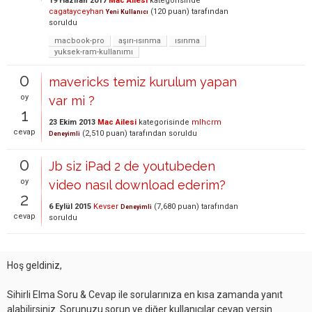
19 Haziran 2017
Mac Ailesi
kategorisinde
cagatayceyhan
(
120
puan)
tarafından
Yeni Kullanıcı
soruldu
macbook-pro
aşırı-ısınma
ısınma
yuksek-ram-kullanımı
0
mavericks temiz kurulum yapan
oy
var mi ?
1
23 Ekim 2013
Mac Ailesi
kategorisinde
mlhcrm
cevap
(
2,510
puan)
tarafından
soruldu
Deneyimli
0
Jb siz iPad 2 de youtubeden
oy
video nasıl download ederim?
2
6 Eylül 2015
Kevser
(
7,680
puan)
tarafından
Deneyimli
cevap
soruldu
Hoş geldiniz,
Sihirli Elma Soru & Cevap ile sorularınıza en kısa zamanda yanıt
alabilirsiniz. Sorunuzu sorun ve diğer kullanıcılar cevap versin.