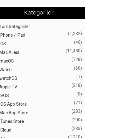
Kategoriler
Tüm kategoriler
(1,232)
iPhone / iPad
(46)
iOS
(11,480)
Mac Ailesi
(728)
macOS
(60)
Watch
(7)
watchOS
(218)
Apple TV
(0)
tvOS
(71)
iOS App Store
(283)
Mac App Store
(200)
iTunes Store
(283)
iCloud
(1,210)