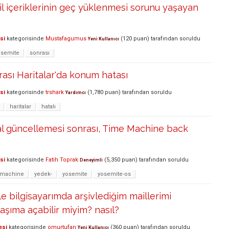
l içeriklerinin geç yüklenmesi sorunu yaşayan
si
kategorisinde
Mustafagumus
(
120
puan)
tarafından
soruldu
Yeni Kullanıcı
osemite
sonrası
ası Haritalar'da konum hatası
si
kategorisinde
trshark
(
1,780
puan)
tarafından
soruldu
Yardımcı
haritalar
hatalı
al güncellemesi sonrası, Time Machine back
si
kategorisinde
Fatih Toprak
(
5,350
puan)
tarafından
soruldu
Deneyimli
-machine
yedek-
yosemite
yosemite-os
e bilgisayarımda arşivlediğim maillerimi
aşıma açabilir miyim? nasıl?
esi
kategorisinde
omurtufan
(
360
puan)
tarafından
soruldu
Yeni Kullanıcı