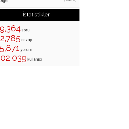
Diğer
İstatistikler
19,364
soru
22,785
cevap
5,871
yorum
202,039
kullanıcı