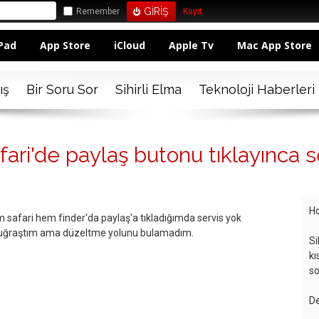
Remember
Kayıt
Pad
App Store
iCloud
Apple Tv
Mac App Store
ış
Bir Soru Sor
Sihirli Elma
Teknoloji Haberleri
ari'de paylaş butonu tıklayınca se
Ho
safari hem finder'da paylaş'a tıkladığımda servis yok
en uğraştım ama düzeltme yolunu bulamadım.
Si
kı
so
De