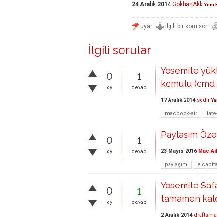
24 Aralık 2014
GokhanAkk
Yeni 
İlgili sorular
Yosemite yükl
0
1
komutu (cmd 
oy
cevap
17 Aralık 2014
sedir
Ya
macbook-air
late
Paylaşım Özel
0
1
23 Mayıs 2016
Mac Ai
oy
cevap
paylaşım
elcapit
Yosemite Safa
0
1
tamamen kaldı
oy
cevap
2 Aralık 2014
draftsma