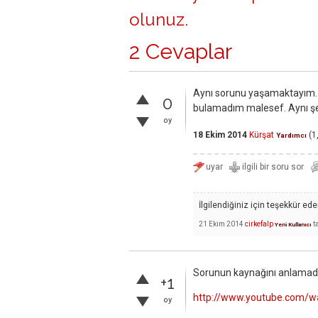
olunuz
.
2 Cevaplar
Aynı sorunu yaşamaktayım.
0
bulamadım malesef. Aynı şeki
oy
18 Ekim 2014
Kürşat
(
1
Yardımcı
İlgilendiğiniz için teşekkür e
21 Ekim 2014
cirkefalp
t
Yeni Kullanıcı
Sorunun kaynağını anlamad
+1
http://www.youtube.com/w
oy