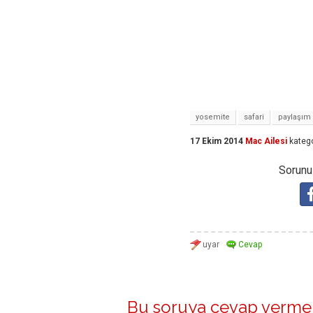
yosemite
safari
paylaşım
17 Ekim 2014
Mac Ailesi
katego
Sorunuz
Bu soruya cevap vermek