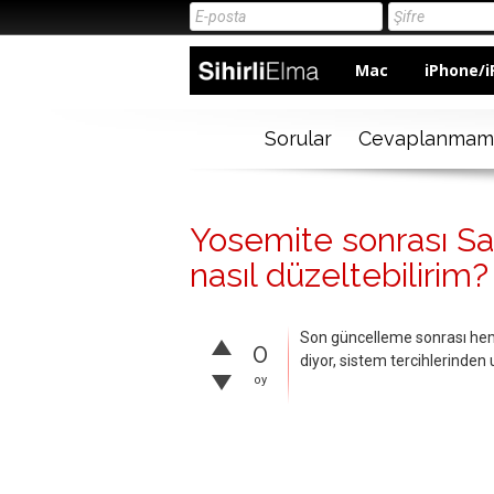
Mac
iPhone/i
Sorular
Cevaplanmam
Yosemite sonrası Saf
nasıl düzeltebilirim?
Son güncelleme sonrası hem 
0
diyor, sistem tercihlerind
oy