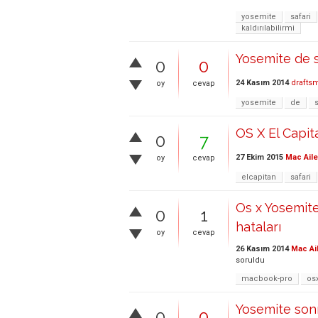
yosemite
safari
kaldırılabilirmi
Yosemite de sa
0
0
24 Kasım 2014
drafts
oy
cevap
yosemite
de
s
OS X El Capit
0
7
27 Ekim 2015
Mac Aile
oy
cevap
elcapitan
safari
Os x Yosemite
0
1
hataları
oy
cevap
26 Kasım 2014
Mac Ai
soruldu
macbook-pro
os
Yosemite sonr
0
0