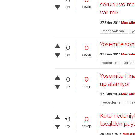
sorunu ve mai
oy
cevap
var mı?
27 Ekim 2014
Mac Aile
macbook-mail
y
Yosemite sonr
0
0
23 Ekim 2014
Mac Aile
oy
cevap
yosemite
konum
Yosemite Fin
0
0
up alamıyor
oy
cevap
17 Ekim 2014
Mac Aile
yedekleme
time
Kota nedeniyl
+1
0
localden payl
oy
cevap
26 Aralık 2014
Mac Ail