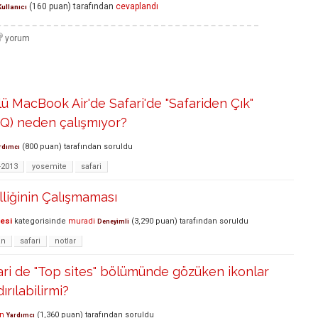
(
160
puan)
tarafından
cevaplandı
Kullanıcı
ü MacBook Air'de Safari'de "Safariden Çık"
Q) neden çalışmıyor?
(
800
puan)
tarafından
soruldu
rdımcı
-2013
yosemite
safari
liğinin Çalışmaması
lesi
kategorisinde
muradi
(
3,290
puan)
tarafından
soruldu
Deneyimli
an
safari
notlar
ri de "Top sites" bölümünde gözüken ikonlar
rılabilirmi?
n
(
1,360
puan)
tarafından
soruldu
Yardımcı