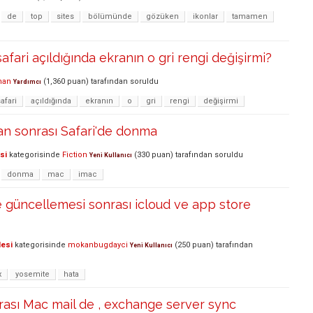
de
top
sites
bölümünde
gözüken
ikonlar
tamamen
fari açıldığında ekranın o gri rengi değişirmi?
man
(
1,360
puan)
tarafından
soruldu
Yardımcı
afari
açıldığında
ekranın
o
gri
rengi
değişirmi
an sonrası Safari'de donma
si
kategorisinde
Fiction
(
330
puan)
tarafından
soruldu
Yeni Kullanıcı
donma
mac
imac
 güncellemesi sonrası icloud ve app store
lesi
kategorisinde
mokanbugdayci
(
250
puan)
tarafından
Yeni Kullanıcı
x
yosemite
hata
ası Mac mail de , exchange server sync