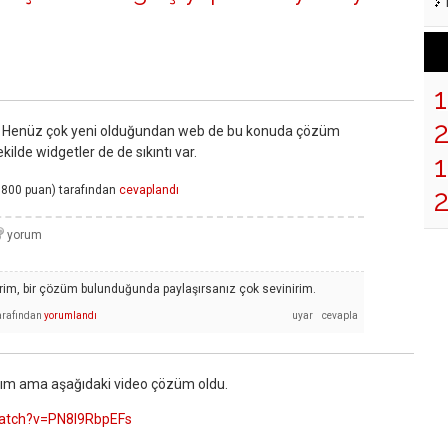
 Henüz çok yeni olduğundan web de bu konuda çözüm
lde widgetler de de sıkıntı var.
1
,800
puan)
tarafından
cevaplandı
derim, bir çözüm bulunduğunda paylaşırsanız çok sevinirim.
arafından
yorumlandı
ım ama aşağıdaki video çözüm oldu.
atch?v=PN8I9RbpEFs