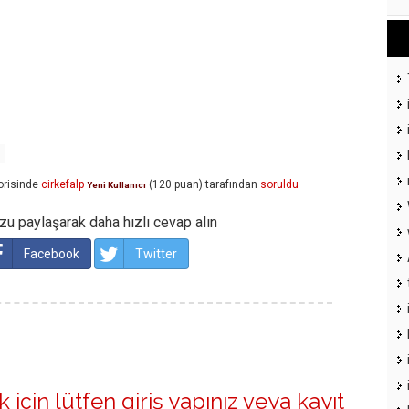
risinde
cirkefalp
(
120
puan)
tarafından
soruldu
Yeni Kullanıcı
u paylaşarak daha hızlı cevap alın
Facebook
Twitter
 için lütfen
giriş yapınız
veya
kayıt