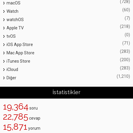
(728)
macOS
(60)
Watch
(7)
watchOS
(218)
Apple TV
(0)
tvOS
(71)
iOS App Store
(283)
Mac App Store
(200)
iTunes Store
(283)
iCloud
(1,210)
Diğer
İstatistikler
19,364
soru
22,785
cevap
15,871
yorum