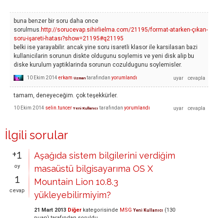
buna benzer bir soru daha once
sorulmus.
http://sorucevap.sihirlielma.com/21195/format-atarken-çıkan-
soru-işareti-hatası?show=21195#q21195
belki ise yarayabilir. ancak yine soru isaretli klasor ile karsilasan bazi
kullanicilarin sorunun diskte oldugunu soylemis ve yeni disk alip bu
diske kurulum yaptiklarinda sorunun cozuldugunu soylemisler.
10 Ekim 2014
erkam
tarafından
yorumlandı
Uzman
tamam, deneyeceğim. çok teşekkürler.
10 Ekim 2014
selin.tuncer
tarafından
yorumlandı
Yeni Kullanıcı
İlgili sorular
+1
Aşağıda sistem bilgilerini verdiğim
oy
masaüstü bilgisayarıma OS X
1
Mountain Lion 10.8.3
cevap
yükleyebilirmiyim?
21 Mart 2013
Diğer
kategorisinde
MSG
(
130
Yeni Kullanıcı
puan)
tarafından
soruldu