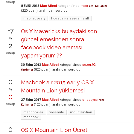
cevap
8 Eylül 2013
Mac Ailesi
kategorisinde
mbc
Yeni Kullanıcı
(
220
puan)
tarafından
soruldu
mac-recovery
hd-repair-erase-reinstall
+7
Os X Mavericks bu aydaki son
oy
güncellemesinden sonra
2
facebook video araması
cevap
yapamıyorum.??
30 Ekim 2013
Mac Ailesi
kategorisinde
sezer.92
(
820
puan)
tarafından
soruldu
Yardımcı
0
Macbook air 2015 early OS X
oy
Mountain Lion yüklemesi
0
27 Ekim 2017
Mac Ailesi
kategorisinde
onedayss
Yeni
cevap
(
120
puan)
tarafından
soruldu
Kullanıcı
macbook-air
yosemite
mountain-lion
macbook
0
OS X Mountain Lion Ücreti