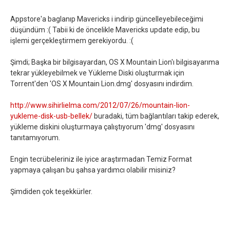
Appstore'a baglanıp Mavericks i indirip güncelleyebileceğimi
düşündüm :( Tabii ki de öncelikle Mavericks update edip, bu
işlemi gerçekleştirmem gerekiyordu. :(
Şimdi; Başka bir bilgisayardan, OS X Mountain Lion'ı bilgisayarıma
tekrar yükleyebilmek ve Yükleme Diski oluşturmak için
Torrent'den 'OS X Mountain Lion.dmg' dosyasını indirdim.
http://www.sihirlielma.com/2012/07/26/mountain-lion-
yukleme-disk-usb-bellek/
buradaki, tüm bağlantıları takip ederek,
yükleme diskini oluşturmaya çalıştıyorum 'dmg' dosyasını
tanıtamıyorum.
Engin tecrübeleriniz ile iyice araştırmadan Temiz Format
yapmaya çalışan bu şahsa yardımcı olabilir misiniz?
Şimdiden çok teşekkürler.