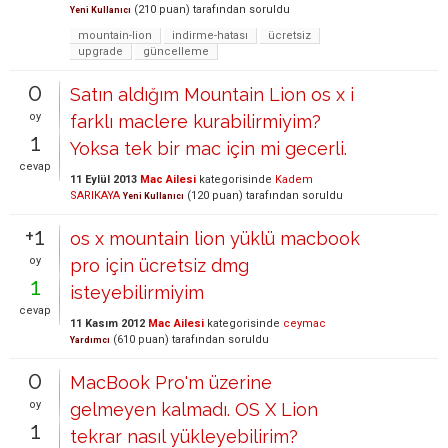
(
210
puan)
tarafından
soruldu
Yeni Kullanıcı
mountain-lion
indirme-hatası
ücretsiz
upgrade
güncelleme
0
Satın aldığım Mountain Lion os x i
oy
farklı maclere kurabilirmiyim?
1
Yoksa tek bir mac için mi gecerli.
cevap
11 Eylül 2013
Mac Ailesi
kategorisinde
Kadem
SARIKAYA
(
120
puan)
tarafından
soruldu
Yeni Kullanıcı
+1
os x mountain lion yüklü macbook
oy
pro için ücretsiz dmg
1
isteyebilirmiyim
cevap
11 Kasım 2012
Mac Ailesi
kategorisinde
ceymac
(
610
puan)
tarafından
soruldu
Yardımcı
0
MacBook Pro'm üzerine
oy
gelmeyen kalmadı. OS X Lion
1
tekrar nasıl yükleyebilirim?