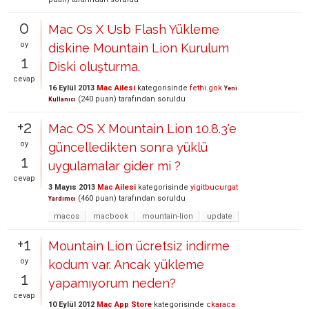
0
Mac Os X Usb Flash Yükleme
oy
diskine Mountain Lion Kurulum
1
Diski oluşturma.
cevap
16 Eylül 2013
Mac Ailesi
kategorisinde
fethi.gok
Yeni
(
240
puan)
tarafından
soruldu
Kullanıcı
+2
Mac OS X Mountain Lion 10.8.3'e
oy
güncelledikten sonra yüklü
1
uygulamalar gider mi ?
cevap
3 Mayıs 2013
Mac Ailesi
kategorisinde
yigitbucurgat
(
460
puan)
tarafından
soruldu
Yardımcı
macos
macbook
mountain-lion
update
+1
Mountain Lion ücretsiz indirme
oy
kodum var. Ancak yükleme
1
yapamıyorum neden?
cevap
10 Eylül 2012
Mac App Store
kategorisinde
ckaraca