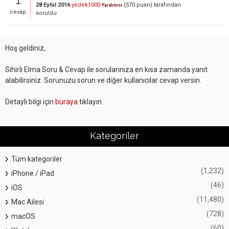
28 Eylül 2016
yedek1000
(
570
puan)
tarafından
Yardımcı
cevap
soruldu
Hoş geldiniz,
Sihirli Elma Soru & Cevap ile sorularınıza en kısa zamanda yanıt
alabilirsiniz. Sorunuzu sorun ve diğer kullanıcılar cevap versin.
Detaylı bilgi için
buraya
tıklayın.
Kategoriler
Tüm kategoriler
(1,232)
iPhone / iPad
(46)
iOS
(11,480)
Mac Ailesi
(728)
macOS
(60)