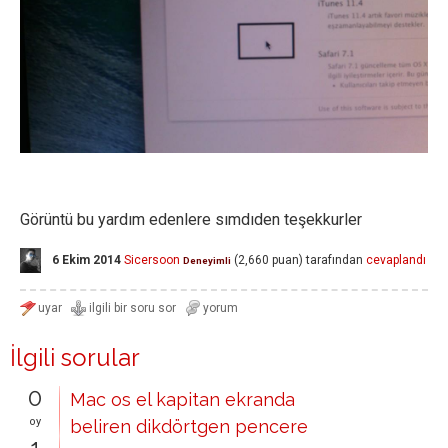
Görüntü bu yardım edenlere sımdıden teşekkurler
6 Ekim 2014
Sicersoon
(
2,660
puan)
tarafından
cevaplandı
Deneyimli
İlgili sorular
0
Mac os el kapitan ekranda
oy
beliren dikdörtgen pencere
1