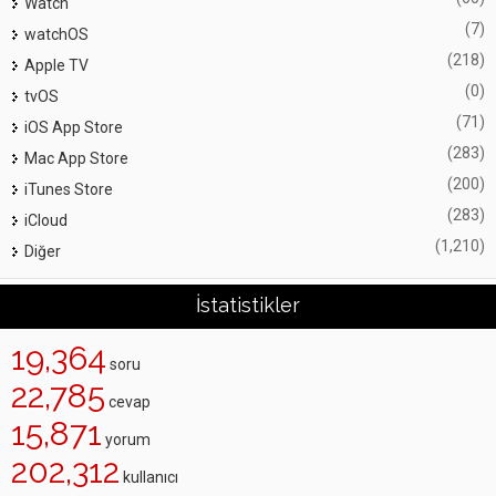
Watch
(7)
watchOS
(218)
Apple TV
(0)
tvOS
(71)
iOS App Store
(283)
Mac App Store
(200)
iTunes Store
(283)
iCloud
(1,210)
Diğer
İstatistikler
19,364
soru
22,785
cevap
15,871
yorum
202,312
kullanıcı