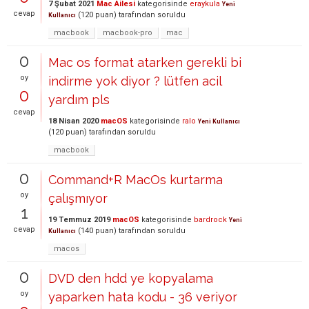
7 Şubat 2021
Mac Ailesi
kategorisinde
eraykula
Yeni
cevap
(
120
puan)
tarafından
soruldu
Kullanıcı
macbook
macbook-pro
mac
0
Mac os format atarken gerekli bi
oy
indirme yok diyor ? lütfen acil
0
yardım pls
cevap
18 Nisan 2020
macOS
kategorisinde
ralo
Yeni Kullanıcı
(
120
puan)
tarafından
soruldu
macbook
0
Command+R MacOs kurtarma
oy
çalışmıyor
1
19 Temmuz 2019
macOS
kategorisinde
bardrock
Yeni
cevap
(
140
puan)
tarafından
soruldu
Kullanıcı
macos
0
DVD den hdd ye kopyalama
oy
yaparken hata kodu - 36 veriyor