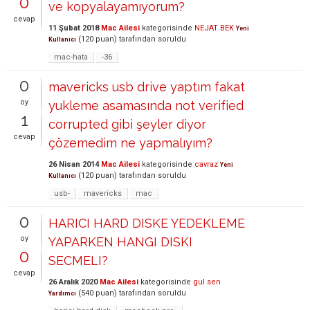
0
ve kopyalayamıyorum?
cevap
11 Şubat 2018
Mac Ailesi
kategorisinde
NEJAT BEK
Yeni
(
120
puan)
tarafından
soruldu
Kullanıcı
mac-hata
-36
0
mavericks usb drive yaptım fakat
oy
yukleme asamasında not verified
1
corrupted gibi şeyler diyor
cevap
çözemedim ne yapmalıyım?
26 Nisan 2014
Mac Ailesi
kategorisinde
cavraz
Yeni
(
120
puan)
tarafından
soruldu
Kullanıcı
usb-
mavericks
mac
0
HARICI HARD DISKE YEDEKLEME
oy
YAPARKEN HANGI DISKI
0
SECMELI?
cevap
26 Aralık 2020
Mac Ailesi
kategorisinde
gul sen
(
540
puan)
tarafından
soruldu
Yardımcı