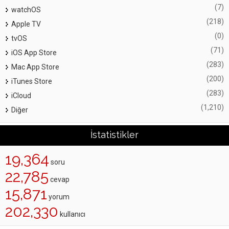
(7)
watchOS
(218)
Apple TV
(0)
tvOS
(71)
iOS App Store
(283)
Mac App Store
(200)
iTunes Store
(283)
iCloud
(1,210)
Diğer
İstatistikler
19,364
soru
22,785
cevap
15,871
yorum
202,330
kullanıcı