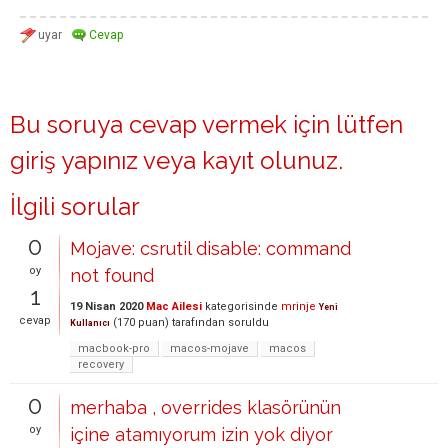
Bu soruya cevap vermek için lütfen
giriş yapınız
veya
kayıt olunuz
.
İlgili sorular
0
Mojave: csrutil disable: command
oy
not found
1
19 Nisan 2020
Mac Ailesi
kategorisinde
mrinje
Yeni
cevap
(
170
puan)
tarafından
soruldu
Kullanıcı
macbook-pro
macos-mojave
macos
recovery
0
merhaba , overrides klasörünün
oy
içine atamıyorum izin yok diyor