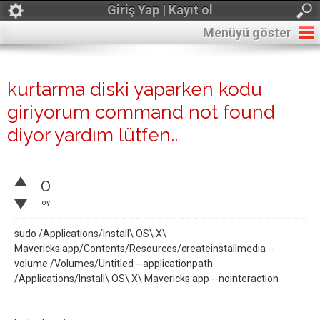
Giriş Yap | Kayıt ol
Menüyü göster
kurtarma diski yaparken kodu
giriyorum command not found
diyor yardım lütfen..
0
oy
sudo /Applications/Install\ OS\ X\
Mavericks.app/Contents/Resources/createinstallmedia --
volume /Volumes/Untitled --applicationpath
/Applications/Install\ OS\ X\ Mavericks.app --nointeraction