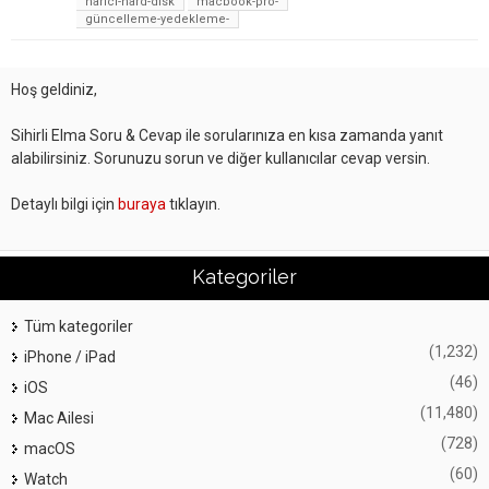
harici-hard-disk
macbook-pro-
güncelleme-yedekleme-
Hoş geldiniz,
Sihirli Elma Soru & Cevap ile sorularınıza en kısa zamanda yanıt
alabilirsiniz. Sorunuzu sorun ve diğer kullanıcılar cevap versin.
Detaylı bilgi için
buraya
tıklayın.
Kategoriler
Tüm kategoriler
(1,232)
iPhone / iPad
(46)
iOS
(11,480)
Mac Ailesi
(728)
macOS
(60)
Watch