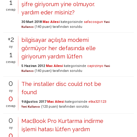
1
şifre giriyorum yine olmuyor.
cevap
yardım eder misiniz?
30 Mart 2018
Mac Ailesi
kategorisinde
safacosgun
Yeni
(
140
puan)
tarafından
soruldu
Kullanıcı
+2
bilgisayar açılışta modemi
oy
görmüyor her defasında elle
1
giriyorum yardım lütfen
cevap
5 Haziran 2012
Mac Ailesi
kategorisinde
cayirzinyo
Yeni
(
140
puan)
tarafından
soruldu
Kullanıcı
0
The installer disc could not be
oy
found
0
9 Ağustos 2017
Mac Ailesi
kategorisinde
etka321123
cevap
(
120
puan)
tarafından
soruldu
Yeni Kullanıcı
0
MacBook Pro Kurtarma indirme
oy
işlemi hatası lütfen yardım
0