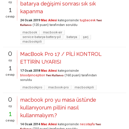
oy
batarya değişimi sonrası sık sık
1
kapanma
cevap
24 Ocak 2019
Mac Ailesi
kategorisinde
tugbacevk
Yeni
(
120
puan)
tarafından
soruldu
Kullanıcı
macbook
macbook-air
service-batarya-battery-pil
batarya
şarj
macbookpili
0
MacBook Pro 17 / PİLİ KONTROL
oy
ETTİRİN UYARISI
1
17 Ocak 2018
Mac Ailesi
kategorisinde
cevap
bloodyinception
(
160
puan)
tarafından
Yeni Kullanıcı
soruldu
macbookpro
macbook-pro
macbookpili
0
macbook pro yu masa üstünde
oy
kullanıyorum pillini nasıl
1
kullanmalıyım.?
cevap
14 Ocak 2014
Mac Ailesi
kategorisinde
necotayfa
Yeni
(
210
puan)
tarafından
soruldu