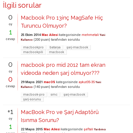
İlgili sorular
0
Macbook Pro 13inç MagSafe Hiç
oy
Turuncu Olmuyor?
1
25 Ekim 2014
Mac Ailesi
kategorisinde
mehmetali
Yeni
cevap
(
200
puan)
tarafından
soruldu
Kullanıcı
macbookpro
batarya
şarj-macbook
macbookpili
macbook
0
macbook pro mid 2012 tam ekran
oy
videoda neden şarj olmuyor???
0
29 Mayıs 2021
macOS
kategorisinde
aykut35-35
Yeni
cevap
(
140
puan)
tarafından
soruldu
Kullanıcı
macbook-pro
smc
şarj-macbook
şarj-sorunu
+1
MacBook Pro ve Şarj Adaptörü
oy
Isınma Sorunu?
1
22 Mayıs 2015
Mac Ailesi
kategorisinde
şeftali
Yardımcı