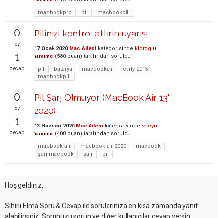
Kullanıcı
macbookpro
pil
macbookpili
0
Pilinizi kontrol ettirin uyarısı
oy
17 Ocak 2020
Mac Ailesi
kategorisinde
klbroglu
1
(
580
puan)
tarafından
soruldu
Yardımcı
cevap
pil
batarya
macbookair
early-2015
macbookpili
0
Pil Şarj Olmuyor (MacBook Air 13''
oy
2020)
1
13 Haziran 2020
Mac Ailesi
kategorisinde
sheyn
cevap
(
400
puan)
tarafından
soruldu
Yardımcı
macbook-air
macbook-air-2020
macbook
şarj-macbook
şarj
pil
Hoş geldiniz,
Sihirli Elma Soru & Cevap ile sorularınıza en kısa zamanda yanıt
alabilirsiniz. Sorunuzu sorun ve diğer kullanıcılar cevap versin.