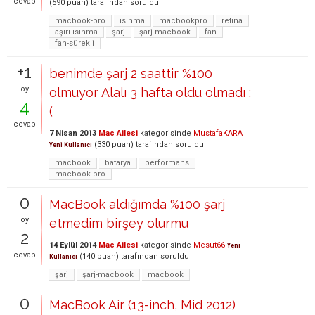
cevap
(
590
puan)
tarafından
soruldu
macbook-pro
ısınma
macbookpro
retina
aşırı-ısınma
şarj
şarj-macbook
fan
fan-sürekli
+1
benimde şarj 2 saattir %100
oy
olmuyor Alalı 3 hafta oldu olmadı :
4
(
cevap
7 Nisan 2013
Mac Ailesi
kategorisinde
MustafaKARA
(
330
puan)
tarafından
soruldu
Yeni Kullanıcı
macbook
batarya
performans
macbook-pro
0
MacBook aldığımda %100 şarj
oy
etmedim birşey olurmu
2
14 Eylül 2014
Mac Ailesi
kategorisinde
Mesut66
Yeni
cevap
(
140
puan)
tarafından
soruldu
Kullanıcı
şarj
şarj-macbook
macbook
0
MacBook Air (13-inch, Mid 2012)