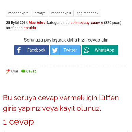
macbookpro
batarya
macbookpili
şarj-macbook
28 Eylül 2014
Mac Ailesi
kategorisinde
selimozcay
(
820
puan)
Yardımcı
tarafından
soruldu
Sorunuzu paylaşarak daha hızlı cevap alın
Facebook
Twitter
WhatsApp
Bu soruya cevap vermek için lütfen
giriş yapınız
veya
kayıt olunuz
.
1 cevap