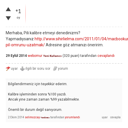
+1
oy
Merhaba, Pili kalibre etmeyi denedinizmi?
Yapmadıysanız
http://www.sihirlielma.com/2011/01/04/macbook
pil-omrunu-uzatmak/
Adresine göz atmanızı öneririm.
29 Eylül 2014
webomur
(
320
puan)
tarafından
cevaplandı
Yeni Kullanıcı
Bilgilendirmeniz için teşekkür ederim.
Kalibre işleminden sonra %100 yazdı.
Ancak yine zaman zaman %99 yazabilmekte.
Önemli bir durum değil sanıyorum.
2 Ekim 2014
selimozcay
tarafından
yorumlandı
Yardımcı