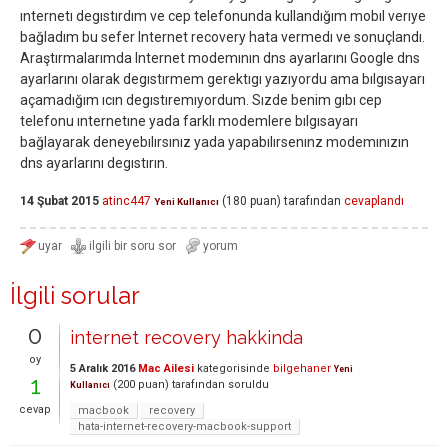
ınternetı degıstırdım ve cep telefonunda kullandığım mobıl verıye
bağladım bu sefer Internet recovery hata vermedı ve sonuçlandı.
Araştırmalarımda Internet modemının dns ayarlarını Google dns
ayarlarını olarak degıstırmem gerektıgı yazıyordu ama bılgısayarı
açamadığım ıcın degıstıremıyordum. Sızde benim gıbı cep
telefonu ınternetıne yada farklı modemlere bılgısayarı
bağlayarak deneyebılırsınız yada yapabılırsenınz modemınızın
dns ayarlarını degıstırın.
14 Şubat 2015
atinc447
(
180
puan)
tarafından
cevaplandı
Yeni Kullanıcı
İlgili sorular
0
internet recovery hakkinda
oy
5 Aralık 2016
Mac Ailesi
kategorisinde
bilgehaner
Yeni
1
(
200
puan)
tarafından
soruldu
Kullanıcı
cevap
macbook
recovery
hata-internet-recovery-macbook-support