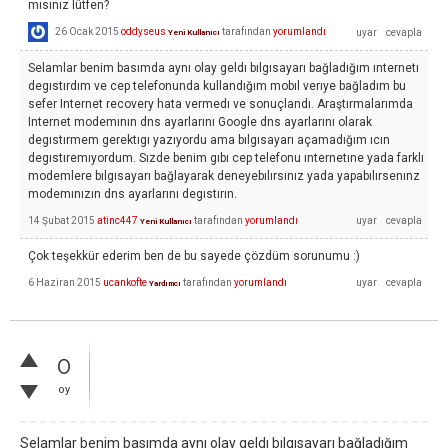
mısınız lütfen?
26 Ocak 2015
oddyseus
tarafından
yorumlandı
Yeni Kullanıcı
Selamlar benim basımda aynı olay geldı bılgısayarı bağladığım ınternetı
degıstırdım ve cep telefonunda kullandığım mobıl verıye bağladım bu
sefer Internet recovery hata vermedı ve sonuçlandı. Araştırmalarımda
Internet modemının dns ayarlarını Google dns ayarlarını olarak
degıstırmem gerektıgı yazıyordu ama bılgısayarı açamadığım ıcın
degıstıremıyordum. Sızde benim gıbı cep telefonu ınternetıne yada farklı
modemlere bılgısayarı bağlayarak deneyebılırsınız yada yapabılırsenınz
modemınızın dns ayarlarını degıstırın.
14 Şubat 2015
atinc447
tarafından
yorumlandı
Yeni Kullanıcı
Çok teşekkür ederim ben de bu sayede çözdüm sorunumu :)
6 Haziran 2015
ucankofte
tarafından
yorumlandı
Yardımcı
0
oy
Selamlar benim basımda aynı olay geldı bılgısayarı bağladığım