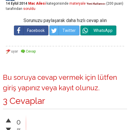
14 Eylül 2014
Mac Ailesi
kategorisinde
materyale
(
200
puan)
Yeni Kullanıcı
tarafından
soruldu
Sorunuzu paylaşarak daha hızlı cevap alın
Facebook
Twitter
WhatsApp
Bu soruya cevap vermek için lütfen
giriş yapınız
veya
kayıt olunuz
.
3 Cevaplar
0
oy