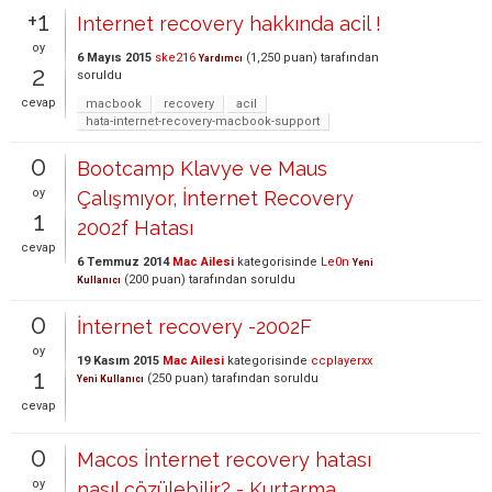
+1
Internet recovery hakkında acil !
oy
6 Mayıs 2015
ske216
(
1,250
puan)
tarafından
Yardımcı
2
soruldu
cevap
macbook
recovery
acil
hata-internet-recovery-macbook-support
0
Bootcamp Klavye ve Maus
oy
Çalışmıyor, İnternet Recovery
1
2002f Hatası
cevap
6 Temmuz 2014
Mac Ailesi
kategorisinde
Le0n
Yeni
(
200
puan)
tarafından
soruldu
Kullanıcı
0
İnternet recovery -2002F
oy
19 Kasım 2015
Mac Ailesi
kategorisinde
ccplayerxx
1
(
250
puan)
tarafından
soruldu
Yeni Kullanıcı
cevap
0
Macos İnternet recovery hatası
oy
nasıl çözülebilir? - Kurtarma