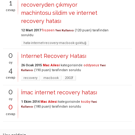
1
recoveryden çıkmıyor
cevap
machintosu sildim ve internet
recovery hatası
12 Mart 2017
frozeen
(
120
puan)
tarafından
Yeni Kullanıcı
soruldu
hata-internet-recovery-macbook-goktuğ
0
Internet Recovery Hatası
oy
26 Ocak 2015
Mac Ailesi
kategorisinde
oddyseus
Yeni
4
(
190
puan)
tarafından
soruldu
Kullanıcı
cevap
recovery
macbook
2002f
0
İmac internet recovery hatası
oy
1 Ekim 2014
Mac Ailesi
kategorisinde
kozby
Yeni
0
(
180
puan)
tarafından
soruldu
Kullanıcı
cevap