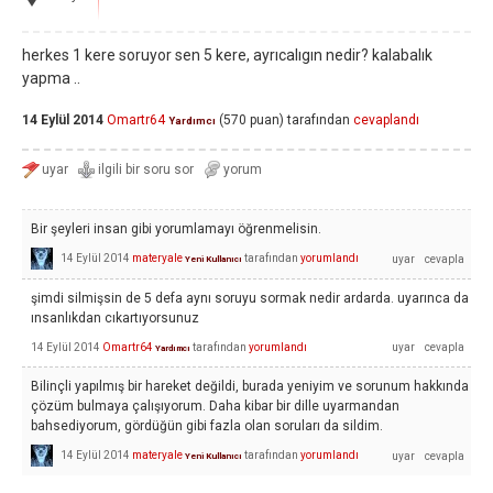
herkes 1 kere soruyor sen 5 kere, ayrıcalıgın nedir? kalabalık
yapma ..
14 Eylül 2014
Omartr64
(
570
puan)
tarafından
cevaplandı
Yardımcı
Bir şeyleri insan gibi yorumlamayı öğrenmelisin.
14 Eylül 2014
materyale
tarafından
yorumlandı
Yeni Kullanıcı
şimdi silmişsin de 5 defa aynı soruyu sormak nedir ardarda. uyarınca da
ınsanlıkdan cıkartıyorsunuz
14 Eylül 2014
Omartr64
tarafından
yorumlandı
Yardımcı
Bilinçli yapılmış bir hareket değildi, burada yeniyim ve sorunum hakkında
çözüm bulmaya çalışıyorum. Daha kibar bir dille uyarmandan
bahsediyorum, gördüğün gibi fazla olan soruları da sildim.
14 Eylül 2014
materyale
tarafından
yorumlandı
Yeni Kullanıcı