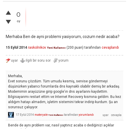
0
oy
Merhaba Ben de ayni problemi yasiyorum, cozum nedir acaba?
15 Eylül 2014
raskolnikov
(
200
puan)
tarafından
cevaplandı
Yeni Kullanıcı
Merhaba,
Evet sorunu çözdüm. Tüm umudu kesmiş, servise göndermeyi
düşünürken yabancı forumlarda dns kaynaklı olabilir demiş bir arkadaş.
Modemimin arayüzüne girip google'ın dns ayarlarını kaydettim.
Bilgisayarımı restart ettim ve Internet Recovery kısmına geldim. Bu kez
aldığım hatayı almadım, işletim sistemini tekrar indirip kurdum. Şu an
sorunsuz çalışıyor.
17 Eylül 2014
materyale
tarafından
yorumlandı
Yeni Kullanıcı
Bende de aynı problem var, nasıl yaptınız acaba o dediğinizi açıklar