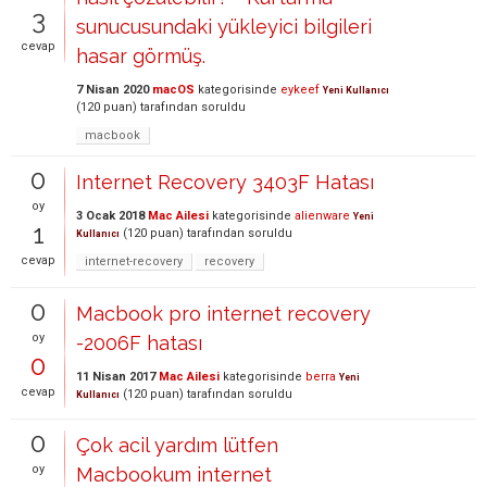
3
sunucusundaki yükleyici bilgileri
cevap
hasar görmüş.
7 Nisan 2020
macOS
kategorisinde
eykeef
Yeni Kullanıcı
(
120
puan)
tarafından
soruldu
macbook
0
Internet Recovery 3403F Hatası
oy
3 Ocak 2018
Mac Ailesi
kategorisinde
alienware
Yeni
1
(
120
puan)
tarafından
soruldu
Kullanıcı
cevap
internet-recovery
recovery
0
Macbook pro internet recovery
oy
-2006F hatası
0
11 Nisan 2017
Mac Ailesi
kategorisinde
berra
Yeni
cevap
(
120
puan)
tarafından
soruldu
Kullanıcı
0
Çok acil yardım lütfen
oy
Macbookum internet