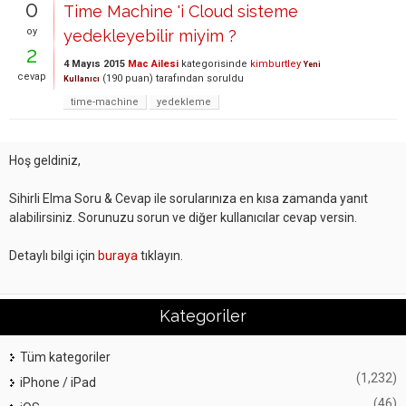
0
Time Machine 'i Cloud sisteme
oy
yedekleyebilir miyim ?
2
4 Mayıs 2015
Mac Ailesi
kategorisinde
kimburtley
Yeni
cevap
(
190
puan)
tarafından
soruldu
Kullanıcı
time-machine
yedekleme
Hoş geldiniz,
Sihirli Elma Soru & Cevap ile sorularınıza en kısa zamanda yanıt
alabilirsiniz. Sorunuzu sorun ve diğer kullanıcılar cevap versin.
Detaylı bilgi için
buraya
tıklayın.
Kategoriler
Tüm kategoriler
(1,232)
iPhone / iPad
(46)