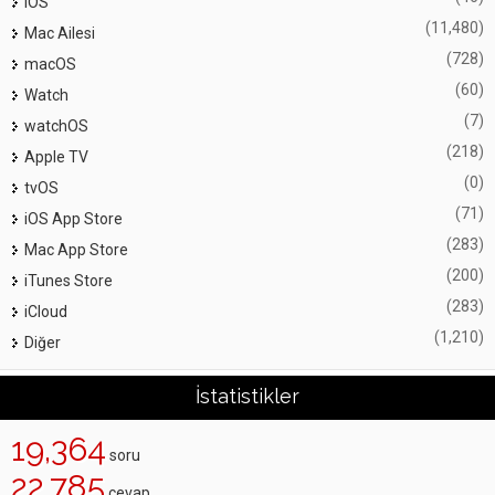
iOS
(11,480)
Mac Ailesi
(728)
macOS
(60)
Watch
(7)
watchOS
(218)
Apple TV
(0)
tvOS
(71)
iOS App Store
(283)
Mac App Store
(200)
iTunes Store
(283)
iCloud
(1,210)
Diğer
İstatistikler
19,364
soru
22,785
cevap