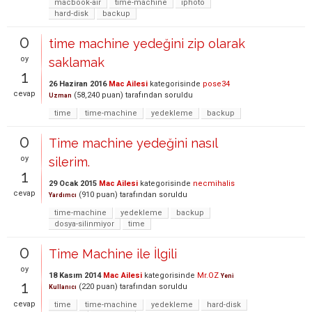
macbook-air
time-machine
iphoto
hard-disk
backup
0
time machine yedeğini zip olarak
oy
saklamak
1
26 Haziran 2016
Mac Ailesi
kategorisinde
pose34
cevap
(
58,240
puan)
tarafından
soruldu
Uzman
time
time-machine
yedekleme
backup
0
Time machine yedeğini nasıl
oy
silerim.
1
29 Ocak 2015
Mac Ailesi
kategorisinde
necmihalis
cevap
(
910
puan)
tarafından
soruldu
Yardımcı
time-machine
yedekleme
backup
dosya-silinmiyor
time
0
Time Machine ile İlgili
oy
18 Kasım 2014
Mac Ailesi
kategorisinde
Mr.OZ
Yeni
1
(
220
puan)
tarafından
soruldu
Kullanıcı
cevap
time
time-machine
yedekleme
hard-disk