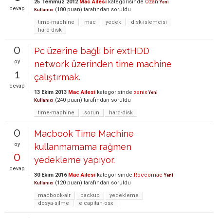
25 Temmuz 2012
Mac Ailesi
kategorisinde
Ozan
Yeni
cevap
(
180
puan)
tarafından
soruldu
Kullanıcı
time-machine
mac
yedek
disk-islemcisi
hard-disk
0
Pc üzerine bağlı bir extHDD
oy
network üzerinden time machine
1
çalıştırmak.
cevap
13 Ekim 2013
Mac Ailesi
kategorisinde
xenix
Yeni
(
240
puan)
tarafından
soruldu
Kullanıcı
time-machine
sorun
hard-disk
0
Macbook Time Machine
oy
kullanmamama rağmen
0
yedekleme yapıyor.
cevap
30 Ekim 2016
Mac Ailesi
kategorisinde
Roccomac
Yeni
(
120
puan)
tarafından
soruldu
Kullanıcı
macbook-air
backup
yedekleme
dosya-silme
elcapitan-osx