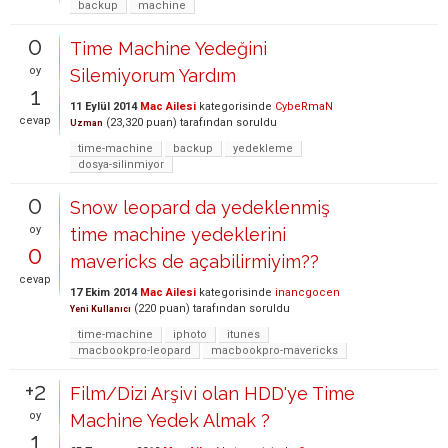
backup
machine
0
Time Machine Yedeğini
oy
Silemiyorum Yardım
1
11 Eylül 2014
Mac Ailesi
kategorisinde
CybeRmaN
cevap
(
23,320
puan)
tarafından
soruldu
Uzman
time-machine
backup
yedekleme
dosya-silinmiyor
0
Snow leopard da yedeklenmiş
oy
time machine yedeklerini
0
mavericks de açabilirmiyim??
cevap
17 Ekim 2014
Mac Ailesi
kategorisinde
inancgocen
(
220
puan)
tarafından
soruldu
Yeni Kullanıcı
time-machine
iphoto
itunes
macbookpro-leopard
macbookpro-mavericks
+2
Film/Dizi Arşivi olan HDD'ye Time
oy
Machine Yedek Almak ?
1