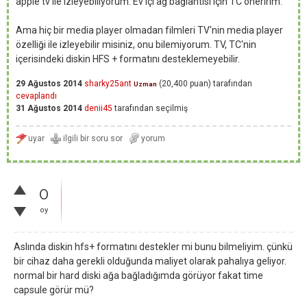
apple tv ile izleyebiliyorum. Ev içi ağ bağlantısı için TC öneririm.
Ama hiç bir media player olmadan filmleri TV'nin media player
özelliği ile izleyebilir misiniz, onu bilemiyorum. TV, TC'nin
içerisindeki diskin HFS + formatını desteklemeyebilir.
29 Ağustos 2014
sharky25ant
(
20,400
puan)
tarafından
Uzman
cevaplandı
31 Ağustos 2014
denii45
tarafından
seçilmiş
0
oy
Aslında diskin hfs+ formatını destekler mi bunu bilmeliyim. çünkü
bir cihaz daha gerekli olduğunda maliyet olarak pahalıya geliyor.
normal bir hard diski ağa bağladığımda görüyor fakat time
capsule görür mü?