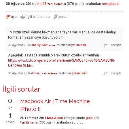
30 Ağustos 2014
denii45
(
370
puan)
tarafından
cevaplandı
Yeni Kullanıcı
TV'nizin özelliklerine bakmanızda fayda var. Manuel'da desteklediği
formatları yazar diye düşünüyorum.
31 Ağustos 2014
sharky25ant
tarafından
yorumlandı
Uzman
Aşağıdaki sayfada ayrıntılı olarak bütün özellikleri verilmiş.
http://www.lcd-compare.com/televiseur-SAMUE40F6640-SAMSUNG-
UE40F6640.htm
31 Ağustos 2014
denii45
tarafından
yorumlandı
Yeni Kullanıcı
İlgili sorular
0
Macbook Air | Time Machine
oy
iPhoto !!
1
25 Temmuz 2014
Mac Ailesi
kategorisinde
gulcinm
cevap
(
300
puan)
tarafından
soruldu
Yeni Kullanıcı