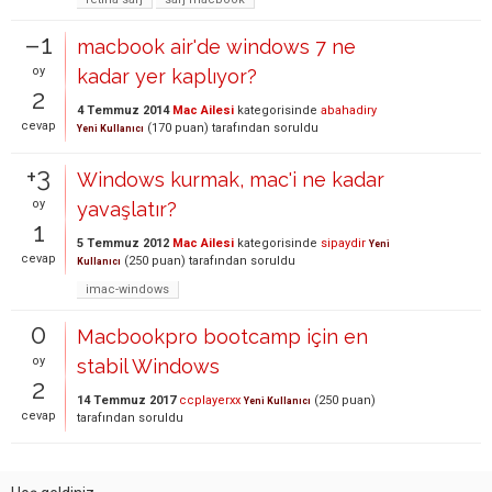
–1
macbook air'de windows 7 ne
oy
kadar yer kaplıyor?
2
4 Temmuz 2014
Mac Ailesi
kategorisinde
abahadiry
cevap
(
170
puan)
tarafından
soruldu
Yeni Kullanıcı
+3
Windows kurmak, mac'i ne kadar
oy
yavaşlatır?
1
5 Temmuz 2012
Mac Ailesi
kategorisinde
sipaydir
Yeni
cevap
(
250
puan)
tarafından
soruldu
Kullanıcı
imac-windows
0
Macbookpro bootcamp için en
oy
stabil Windows
2
14 Temmuz 2017
ccplayerxx
(
250
puan)
Yeni Kullanıcı
cevap
tarafından
soruldu