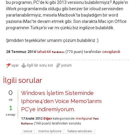
bu programın, PC'de ki gibi 2013 versionu bulabilirmiyiz? Apple'ın
iWork programlarında olduğu gibi benzer bir icloud servisinden
yararlanabilirmiyiz, mesela Macbook'ta başladığım bir word
yazısına iMac'te devam etmek gibi. Son olarakta Mac için Office
programının Türkçe'si var mı çünkü biz ingilizce bulabildik.
Şimdiden teşekkürler umarım çözüm bulabiliriz :)
28 Temmuz 2014
taha644
(
770
puan)
tarafından
cevaplandı
Yardımcı
İlgili sorular
0
Windows İşletim Sisteminde
oy
Iphone4'den Voice Memo'larımı
1
PC'ye indiremiyorum.
cevap
17 Aralık 2012
Diğer
kategorisinde
mertgunal
Yeni
(
160
puan)
tarafından
soruldu
Kullanıcı
voice
memo-iphone
hatası-windows-