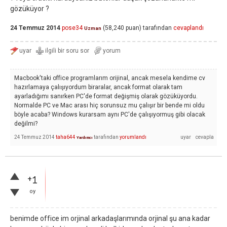
gözüküyor ?
24 Temmuz 2014
pose34
(
58,240
puan)
tarafından
cevaplandı
Uzman
Macbook'taki office programlarım orijinal, ancak mesela kendime cv
hazırlamaya çalışıyordum biraralar, ancak format olarak tam
ayarladığımı sanırken PC'de format değişmiş olarak gözüküyordu.
Normalde PC ve Mac arası hiç sorunsuz mu çalışır bir bende mi oldu
böyle acaba? Windows kurarsam aynı PC'de çalışıyormuş gibi olacak
değilmi?
24 Temmuz 2014
taha644
tarafından
yorumlandı
Yardımcı
+1
oy
benimde office im orjinal arkadaşlarımında orjinal şu ana kadar