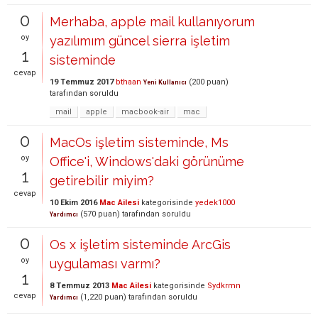
0
Merhaba, apple mail kullanıyorum
oy
yazılımım güncel sierra işletim
1
sisteminde
cevap
19 Temmuz 2017
bthaan
(
200
puan)
Yeni Kullanıcı
tarafından
soruldu
mail
apple
macbook-air
mac
0
MacOs işletim sisteminde, Ms
oy
Office'i, Windows'daki görünüme
1
getirebilir miyim?
cevap
10 Ekim 2016
Mac Ailesi
kategorisinde
yedek1000
(
570
puan)
tarafından
soruldu
Yardımcı
0
Os x işletim sisteminde ArcGis
oy
uygulaması varmı?
1
8 Temmuz 2013
Mac Ailesi
kategorisinde
Sydkrmn
cevap
(
1,220
puan)
tarafından
soruldu
Yardımcı