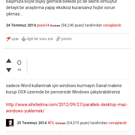
başımıza böyle bişey gelmedi belkide pc de sıkıntı olmuştur
detaylı bir araştırma yapıp eksiksiz kurarsanız hiçbir sorun
çıkmaz...
24 Temmuz 2014
pose34
(
58,240
puan)
tarafından
cevaplandı
Uzman
0
oy
sadece Word kullanmak için windows kurmayın.Sanal makine
kurup OSX üzerinde bir pencerede Windows çalıştırabilirsiniz.
http://www.sihirlielma.com/2012/09/27/parallels-desktop-mac-
windows-yuklemek/
25 Temmuz 2014
ATIL
(
54,570
puan)
tarafından
cevaplandı
Uzman