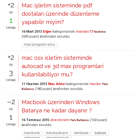
+2
Mac işletim sisteminde pdf
oy
dostaları üzerinde düzenleme
1
yapabilir miyim?
cevap
16 Mart 2013
Diğer
kategorisinde
marslan73
Yardımcı
(
500
puan)
tarafından
soruldu
mac-program-soru
+2
mac osx isletim sisteminde
oy
autocad ve 3d max programlari
3
kullanilabiliyor mu.?
cevap
11 Haziran 2013
Mac Ailesi
kategorisinde
hander
Yeni
(
180
puan)
tarafından
soruldu
Kullanıcı
–2
Macbook üzerinden Windows
oy
Batarya ne kadar dayanır ?
1
16 Temmuz 2015
directorsim
(
160
puan)
Yeni Kullanıcı
cevap
tarafından
soruldu
macbook
macbook-pro
windows
batarya
retina-sarj
sarj-macbook