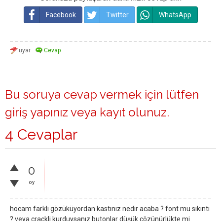
Facebook
Twitter
WhatsApp
Bu soruya cevap vermek için lütfen
giriş yapınız
veya
kayıt olunuz
.
4 Cevaplar
0
oy
hocam farklı gözüküyordan kastınız nedir acaba ? font mu sıkıntı
? veya crackli kurduysanız butonlar düşük çözünürlükte mi