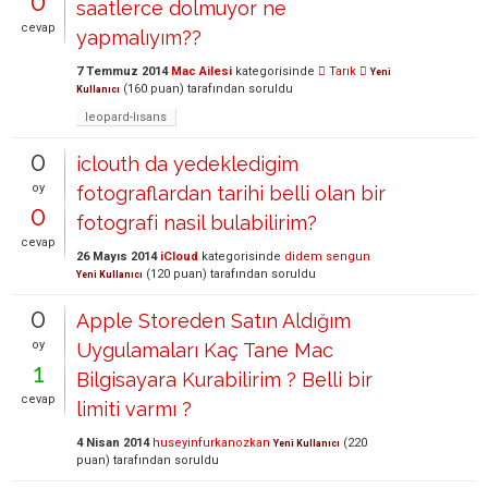
0
saatlerce dolmuyor ne
cevap
yapmalıyım??
7 Temmuz 2014
Mac Ailesi
kategorisinde
 Tarık 
Yeni
(
160
puan)
tarafından
soruldu
Kullanıcı
leopard-lısans
0
iclouth da yedekledigim
oy
fotograflardan tarihi belli olan bir
0
fotografi nasil bulabilirim?
cevap
26 Mayıs 2014
iCloud
kategorisinde
didem sengun
(
120
puan)
tarafından
soruldu
Yeni Kullanıcı
0
Apple Storeden Satın Aldığım
oy
Uygulamaları Kaç Tane Mac
1
Bilgisayara Kurabilirim ? Belli bir
cevap
limiti varmı ?
4 Nisan 2014
huseyinfurkanozkan
(
220
Yeni Kullanıcı
puan)
tarafından
soruldu