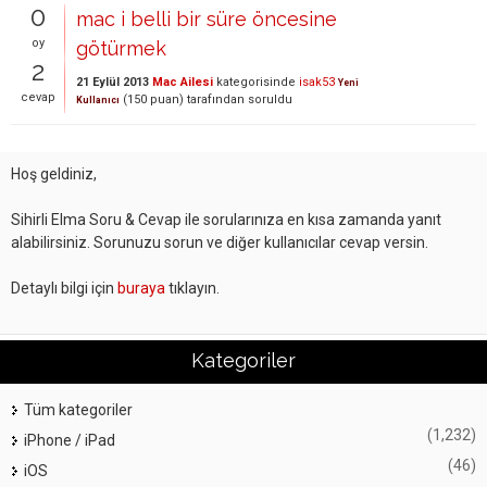
0
mac i belli bir süre öncesine
oy
götürmek
2
21 Eylül 2013
Mac Ailesi
kategorisinde
isak53
Yeni
cevap
(
150
puan)
tarafından
soruldu
Kullanıcı
Hoş geldiniz,
Sihirli Elma Soru & Cevap ile sorularınıza en kısa zamanda yanıt
alabilirsiniz. Sorunuzu sorun ve diğer kullanıcılar cevap versin.
Detaylı bilgi için
buraya
tıklayın.
Kategoriler
Tüm kategoriler
(1,232)
iPhone / iPad
(46)
iOS