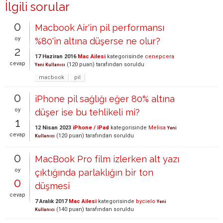
İlgili sorular
0
Macbook Air'in pil performansı
oy
%80'in altına düşerse ne olur?
2
17 Haziran 2016
Mac Ailesi
kategorisinde
cenepcera
cevap
(
120
puan)
tarafından
soruldu
Yeni Kullanıcı
macbook
pil
0
iPhone pil sağlığı eğer 80% altına
oy
düşer ise bu tehlikeli mi?
1
12 Nisan 2023
iPhone / iPad
kategorisinde
Melisa
Yeni
cevap
(
120
puan)
tarafından
soruldu
Kullanıcı
0
MacBook Pro film izlerken alt yazı
oy
çıktığında parlaklığın bir ton
0
düşmesi
cevap
7 Aralık 2017
Mac Ailesi
kategorisinde
bycielo
Yeni
(
140
puan)
tarafından
soruldu
Kullanıcı