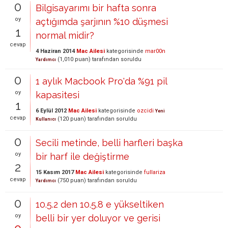
0
Bilgisayarımı bir hafta sonra
oy
açtığımda şarjının %10 düşmesi
1
normal midir?
cevap
4 Haziran 2014
Mac Ailesi
kategorisinde
mar00n
(
1,010
puan)
tarafından
soruldu
Yardımcı
0
1 aylık Macbook Pro'da %91 pil
oy
kapasitesi
1
6 Eylül 2012
Mac Ailesi
kategorisinde
ozcidi
Yeni
cevap
(
120
puan)
tarafından
soruldu
Kullanıcı
0
Secili metinde, belli harfleri başka
oy
bir harf ile değiştirme
2
15 Kasım 2017
Mac Ailesi
kategorisinde
fullariza
cevap
(
750
puan)
tarafından
soruldu
Yardımcı
0
10.5.2 den 10.5.8 e yükseltiken
oy
belli bir yer doluyor ve gerisi