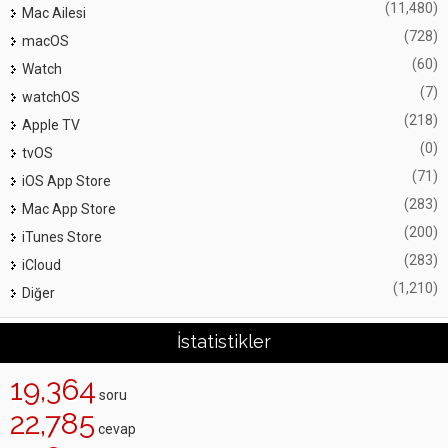
(11,480)
Mac Ailesi
(728)
macOS
(60)
Watch
(7)
watchOS
(218)
Apple TV
(0)
tvOS
(71)
iOS App Store
(283)
Mac App Store
(200)
iTunes Store
(283)
iCloud
(1,210)
Diğer
İstatistikler
19,364
soru
22,785
cevap