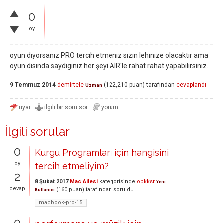
0
oy
oyun dıyorsanız PRO tercıh etmenız sızın lehınıze olacaktır ama
oyun dısında saydıgınız her şeyi AIR'le rahat rahat yapabilirsiniz.
9 Temmuz 2014
demirtele
(
122,210
puan)
tarafından
cevaplandı
Uzman
İlgili sorular
0
Kurgu Programları için hangisini
oy
tercih etmeliyim?
2
8 Şubat 2017
Mac Ailesi
kategorisinde
obkksr
Yeni
cevap
(
160
puan)
tarafından
soruldu
Kullanıcı
macbook-pro-15
0