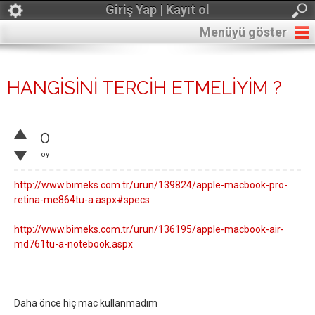
Giriş Yap | Kayıt ol
Menüyü göster
HANGİSİNİ TERCİH ETMELİYİM ?
0
oy
http://www.bimeks.com.tr/urun/139824/apple-macbook-pro-
retina-me864tu-a.aspx#specs
http://www.bimeks.com.tr/urun/136195/apple-macbook-air-
md761tu-a-notebook.aspx
Daha önce hiç mac kullanmadım