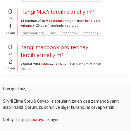
0
Hangi Mac'i tercih etmeliyim?
oy
14 Haziran 2016
Mac Ailesi
kategorisinde
brck_y
Yeni
1
(
120
puan)
tarafından
soruldu
Kullanıcı
cevap
macbook-pro
mac
macbook
notebook
0
hangi macbook pro retinayı
oy
tercih etmeliyim?
2
7 Şubat 2014
edda
(
120
puan)
tarafından
Yeni Kullanıcı
cevap
soruldu
Hoş geldiniz,
Sihirli Elma Soru & Cevap ile sorularınıza en kısa zamanda yanıt
alabilirsiniz. Sorunuzu sorun ve diğer kullanıcılar cevap versin.
Detaylı bilgi için
buraya
tıklayın.