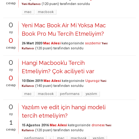
cevap
(
120
puan)
tarafından
soruldu
Yeni Kullanıcı
mac
macbook
0
Yeni Mac Book Air Mi Yoksa Mac
oy
Book Pro Mu Tercih Etmeliyim?
0
26 Mart 2020
Mac Ailesi
kategorisinde
sozdemir
Yeni
cevap
(
120
puan)
tarafından
soruldu
Kullanıcı
0
Hangi Macbook’u Tercih
oy
Etmeliyim? Çok aciliyeti var
0
10 Ekim 2019
Mac Ailesi
kategorisinde
Ugurogz
Yeni
cevap
(
140
puan)
tarafından
soruldu
Kullanıcı
mac
macbook
performans
yazılım
0
Yazılım ve edit için hangi modeli
oy
tercih etmeliyim?
1
15 Ağustos 2016
Mac Ailesi
kategorisinde
dronexx
Yeni
cevap
(
120
puan)
tarafından
soruldu
Kullanıcı
performans
-
mac
macbook
yazılım