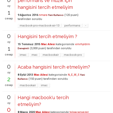
performans ve müzik için
oy
hangisini tercih etmeliyim
1
9 Ağustos 2016
nmara
(
120
puan)
Yeni Kullanıcı
cevap
tarafından
soruldu
macbook-pro-macbook-air-13
performans
-
0
Hangisini tercih etmeliyim ?
oy
15 Temmuz 2015
Mac Ailesi
kategorisinde
emrhyldrm
1
(
3,000
puan)
tarafından
soruldu
Deneyimli
cevap
imac
mac
macbookair
macbook-pro
0
Acaba hangisini tercih etmeliyim?
oy
8 Eylül 2013
Mac Ailesi
kategorisinde
N_E_W_S
Yeni
2
(
150
puan)
tarafından
soruldu
Kullanıcı
cevap
macbookair
imac
0
Hangi macbook'u tercih
oy
etmeliyim?
0
8 Mayıs 2020
Mac Ailesi
kategorisinde
tolgacansezer