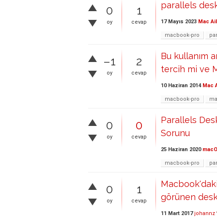
parallels de
0
1
17 Mayıs 2023
Mac Ai
oy
cevap
macbook-pro
pa
Bu kullanım a
–1
2
tercih mi ve
oy
cevap
10 Haziran 2014
Mac A
macbook-pro
ma
Parallels De
0
0
Sorunu
oy
cevap
25 Haziran 2020
mac
macbook-pro
pa
Macbook'daki 
0
1
görünen desk
oy
cevap
11 Mart 2017
johannz