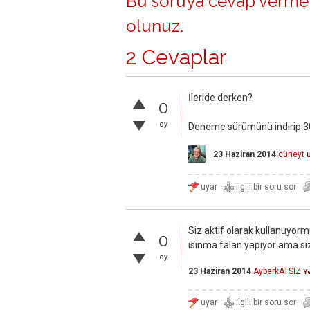
Bu soruya cevap vermek
olunuz
.
2 Cevaplar
İleride derken?
0
oy
Deneme sürümünü indirip 30 
23 Haziran 2014
cüneyt
Siz aktif olarak kullanuy
0
ısınma falan yapıyor ama si
oy
23 Haziran 2014
AyberkATSIZ
Ye