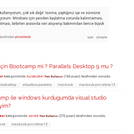
ullanıyorum, çok sık değil. Isınma, yaptığınız işe ve süresine
anmıyorum. Windows için yeniden başlatma zorunda kalınmaması,
ılması, birbirleri arasında veri alışverişi bakımından bence büyük
tarafından
yorumlandı
 için Bootcamp mi ? Parallels Desktop 9 mu ?
si
kategorisinde
burakulker
(
160
puan)
tarafından
soruldu
Yeni Kullanıcı
elsdesktop
virtualbox-parallels
macbook
macbook-pro-retina-13
mp ile windows kurduğumda visual studio
iyim?
esi
kategorisinde
zeneb
(
270
puan)
tarafından
soruldu
Yeni Kullanıcı
ook
macbook-pro-retina-13