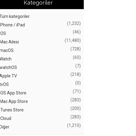
Kategoriler
Tüm kategoriler
(1,232)
iPhone / iPad
(46)
iOS
(11,480)
Mac Ailesi
(728)
macOS
(60)
Watch
(7)
watchOS
(218)
Apple TV
(0)
tvOS
(71)
iOS App Store
(283)
Mac App Store
(200)
iTunes Store
(283)
iCloud
(1,210)
Diğer