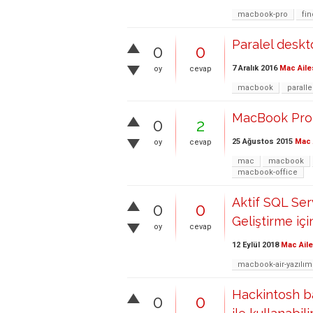
macbook-pro
fin
Paralel deskt
0
0
7 Aralık 2016
Mac Aile
oy
cevap
macbook
parall
MacBook Pro 
0
2
25 Ağustos 2015
Mac 
oy
cevap
mac
macbook
macbook-office
Aktif SQL Ser
0
0
Geliştirme iç
oy
cevap
12 Eylül 2018
Mac Aile
macbook-air-yazılım
Hackintosh ba
0
0