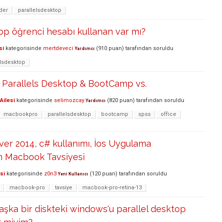
der
parallelsdesktop
op öğrenci hesabı kullanan var mı?
si
kategorisinde
mertdeveci
(
910
puan)
tarafından
soruldu
Yardımcı
elsdesktop
Parallels Desktop & BootCamp vs.
Ailesi
kategorisinde
selimozcay
(
820
puan)
tarafından
soruldu
Yardımcı
macbookpro
parallelsdesktop
bootcamp
spss
office
ver 2014, c# kullanımı, İos Uygulama
in Macbook Tavsiyesi
si
kategorisinde
z0n3
(
120
puan)
tarafından
soruldu
Yeni Kullanıcı
macbook-pro
tavsiye
macbook-pro-retina-13
şka bir diskteki windows'u parallel desktop