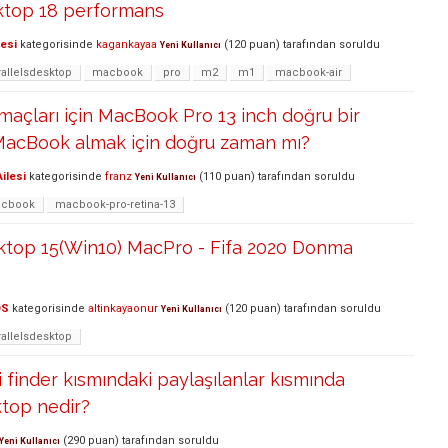
sktop 18 performans
lesi
kategorisinde
kagankayaa
(
120
puan)
tarafından
soruldu
Yeni Kullanıcı
rallelsdesktop
macbook
pro
m2
m1
macbook-air
maçları için MacBook Pro 13 inch doğru bir
 MacBook almak için doğru zaman mı?
ilesi
kategorisinde
franz
(
110
puan)
tarafından
soruldu
Yeni Kullanıcı
cbook
macbook-pro-retina-13
sktop 15(Win10) MacPro - Fifa 2020 Donma
OS
kategorisinde
altinkayaonur
(
120
puan)
tarafından
soruldu
Yeni Kullanıcı
rallelsdesktop
finder kısmındaki paylaşılanlar kısmında
top nedir?
(
290
puan)
tarafından
soruldu
Yeni Kullanıcı