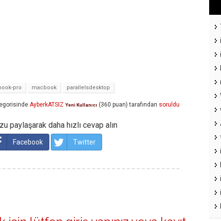
ook-pro
macbook
parallelsdesktop
egorisinde
AyberkATSIZ
(
360
puan)
tarafından
soruldu
Yeni Kullanıcı
u paylaşarak daha hızlı cevap alın
Facebook
Twitter