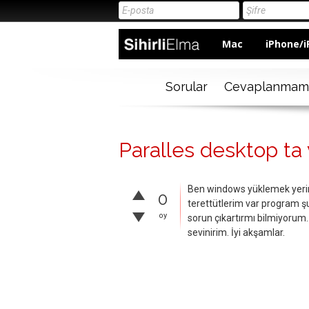
Mac
iPhone/i
Sorular
Cevaplanmam
Paralles desktop ta 
Ben windows yüklemek yerine
0
terettütlerim var program ş
oy
sorun çıkartırmı bilmiyorum.
sevinirim. İyi akşamlar.