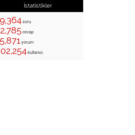
İstatistikler
19,364
soru
22,785
cevap
5,871
yorum
202,254
kullanıcı