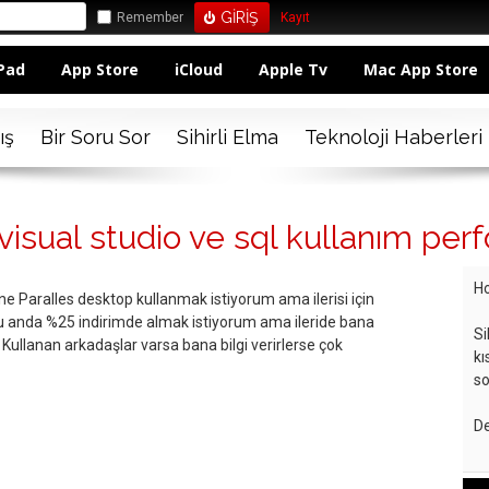
Remember
Kayıt
Pad
App Store
iCloud
Apple Tv
Mac App Store
ış
Bir Soru Sor
Sihirli Elma
Teknoloji Haberleri
visual studio ve sql kullanım per
Ho
 Paralles desktop kullanmak istiyorum ama ilerisi için
u anda %25 indirimde almak istiyorum ama ileride bana
Si
 Kullanan arkadaşlar varsa bana bilgi verirlerse çok
kı
so
De