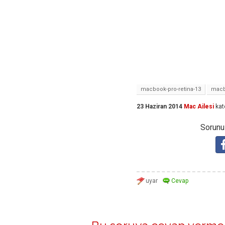
macbook-pro-retina-13
macb
23 Haziran 2014
Mac Ailesi
kat
Sorunuz