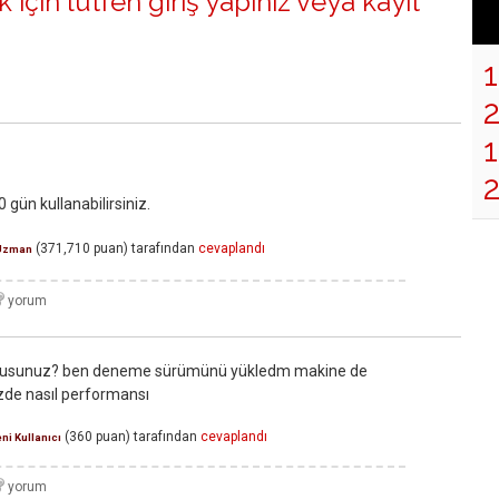
 için lütfen
giriş yapınız
veya
kayıt
1
gün kullanabilirsiniz.
(
371,710
puan)
tarafından
cevaplandı
Uzman
ormusunuz? ben deneme sürümünü yükledm makine de
zde nasıl performansı
(
360
puan)
tarafından
cevaplandı
ni Kullanıcı