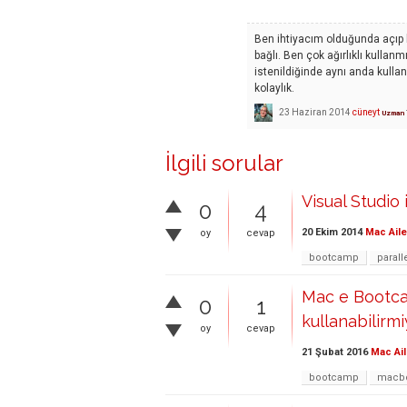
Ben ihtiyacım olduğunda açıp k
bağlı. Ben çok ağırlıklı kull
istenildiğinde aynı anda kullan
kolaylık.
23 Haziran 2014
cüneyt
Uzman
İlgili sorular
Visual Studio
0
4
20 Ekim 2014
Mac Aile
oy
cevap
bootcamp
parall
Mac e Bootca
0
1
kullanabilirm
oy
cevap
21 Şubat 2016
Mac Ail
bootcamp
macb