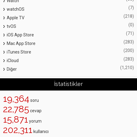
Watch
(7)
watchOS
(218)
Apple TV
(0)
tvOS
(71)
iOS App Store
(283)
Mac App Store
(200)
iTunes Store
(283)
iCloud
(1,210)
Diğer
İstatistikler
19,364
soru
22,785
cevap
15,871
yorum
202,311
kullanıcı