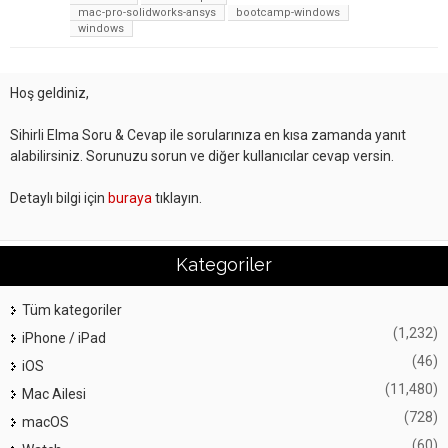
mac-pro-solidworks-ansys
bootcamp-windows
windows
Hoş geldiniz,
Sihirli Elma Soru & Cevap ile sorularınıza en kısa zamanda yanıt
alabilirsiniz. Sorunuzu sorun ve diğer kullanıcılar cevap versin.
Detaylı bilgi için
buraya
tıklayın.
Kategoriler
Tüm kategoriler
(1,232)
iPhone / iPad
(46)
iOS
(11,480)
Mac Ailesi
(728)
macOS
(60)