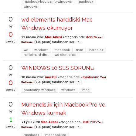
macbook-bootcamp-windows
macbook
windows
0
wd elements harddiski Mac
oy
Windows okumuyor
0
21 Kasım 2020
Mac Ailesi
kategorisinde
deniza
Yeni
cevap
(
140
puan)
tarafından
soruldu
Kullanıcı
wd
windows
macbook
mac
harddisk
harici-hard-disk
wd-elements
0
WINDOWS 10 SES SORUNU
oy
18 Kasım 2020
macOS
kategorisinde
kayrahanim
Yeni
0
(
220
puan)
tarafından
soruldu
Kullanıcı
cevap
bootcamp-windows
windows
imac
0
Mühendislik için MacbookPro ve
oy
Windows kurmak
1
7 Eylül 2020
Mac Ailesi
kategorisinde
Jerfi1905
Yeni
cevap
(
190
puan)
tarafından
soruldu
Kullanıcı
macbook
macbookpro