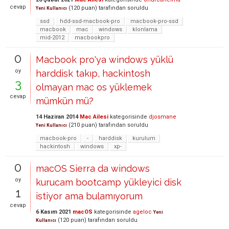
cevap
(
120
puan)
tarafından
soruldu
Yeni Kullanıcı
ssd
hdd-ssd-macbook-pro
macbook-pro-ssd
macbook
mac
windows
klonlama
mid-2012
macbookpro
0
Macbook pro'ya windows yüklü
oy
harddisk takıp, hackintosh
3
olmayan mac os yüklemek
cevap
mümkün mü?
14 Haziran 2014
Mac Ailesi
kategorisinde
djosmane
(
210
puan)
tarafından
soruldu
Yeni Kullanıcı
macbook-pro
-
harddisk
kurulum
hackintosh
windows
xp-
0
macOS Sierra da windows
oy
kurucam bootcamp yükleyici disk
1
istiyor ama bulamıyorum
cevap
6 Kasım 2021
macOS
kategorisinde
ageloc
Yeni
(
120
puan)
tarafından
soruldu
Kullanıcı