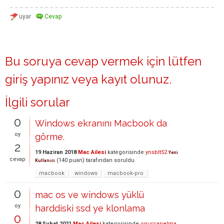
Bu soruya cevap vermek için lütfen
giriş yapınız
veya
kayıt olunuz
.
İlgili sorular
0
Windows ekranını Macbook da
oy
görme.
2
19 Haziran 2018
Mac Ailesi
kategorisinde
ynsblt52
Yeni
cevap
(
140
puan)
tarafından
soruldu
Kullanıcı
macbook
windows
macbook-pro
0
mac os ve windows yüklü
oy
harddiski ssd ye klonlama
0
28 Şubat 2021
Mac Ailesi
kategorisinde
onurcanelma