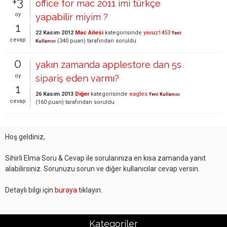
+3
office for mac 2011 imi türkçe
oy
yapabilir miyim ?
1
22 Kasım 2012
Mac Ailesi
kategorisinde
yavuz1453
Yeni
cevap
(
340
puan)
tarafından
soruldu
Kullanıcı
0
yakın zamanda applestore dan 5s
oy
sipariş eden varmı?
1
26 Kasım 2013
Diğer
kategorisinde
eagles
Yeni Kullanıcı
cevap
(
160
puan)
tarafından
soruldu
Hoş geldiniz,
Sihirli Elma Soru & Cevap ile sorularınıza en kısa zamanda yanıt
alabilirsiniz. Sorunuzu sorun ve diğer kullanıcılar cevap versin.
Detaylı bilgi için
buraya
tıklayın.
Kategoriler