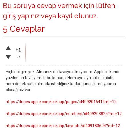
Bu soruya cevap vermek için lütfen
giriş yapınız
veya
kayıt olunuz
.
5 Cevaplar
+1
oy
Hiçbir bilgim yok. Almanızı da tavsiye etmiyorum. Apple'ın kendi
yazılımları tavsiyemdir bu konuda. Hem ayrı ayrı satın alabilir,
hem de tek satın almada istediğiniz kadar güncelleme yapma
olacağınız var.
https://itunes.apple.com/us/app/pages/id409201541?mt=12
https://itunes.apple.com/us/app/numbers/id409203825?mt=12
https://itunes.apple.com/us/app/keynote/id409183694?mt=12