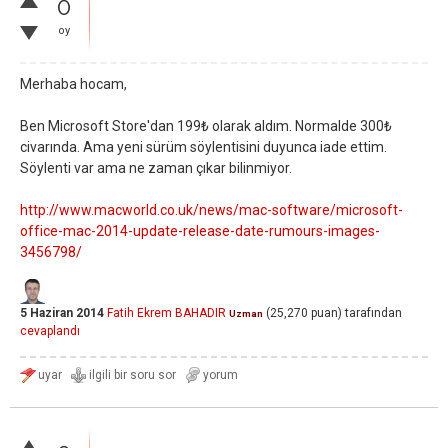
0
oy
Merhaba hocam,
Ben Microsoft Store'dan 199₺ olarak aldım. Normalde 300₺
civarında. Ama yeni sürüm söylentisini duyunca iade ettim.
Söylenti var ama ne zaman çıkar bilinmiyor.
http://www.macworld.co.uk/news/mac-software/microsoft-
office-mac-2014-update-release-date-rumours-images-
3456798/
5 Haziran 2014
Fatih Ekrem BAHADIR
(
25,270
puan)
tarafından
Uzman
cevaplandı