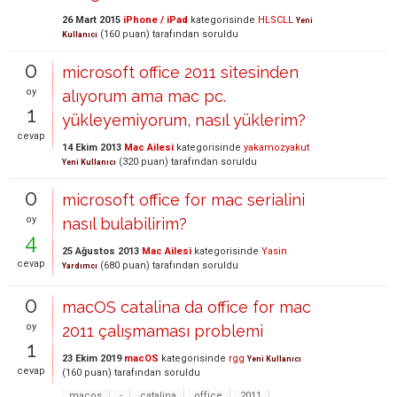
26 Mart 2015
iPhone / iPad
kategorisinde
HLSCLL
Yeni
(
160
puan)
tarafından
soruldu
Kullanıcı
0
microsoft office 2011 sitesinden
oy
alıyorum ama mac pc.
1
yükleyemiyorum, nasıl yüklerim?
cevap
14 Ekim 2013
Mac Ailesi
kategorisinde
yakamozyakut
(
320
puan)
tarafından
soruldu
Yeni Kullanıcı
0
microsoft office for mac serialini
oy
nasıl bulabilirim?
4
25 Ağustos 2013
Mac Ailesi
kategorisinde
Yasin
cevap
(
680
puan)
tarafından
soruldu
Yardımcı
0
macOS catalina da office for mac
oy
2011 çalışmaması problemi
1
23 Ekim 2019
macOS
kategorisinde
rgg
Yeni Kullanıcı
cevap
(
160
puan)
tarafından
soruldu
macos
-
catalina
office
2011