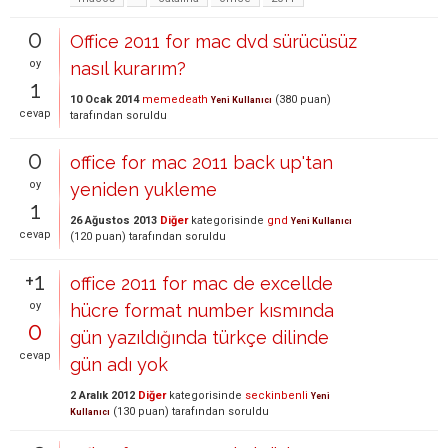
0
Office 2011 for mac dvd sürücüsüz
oy
nasıl kurarım?
1
10 Ocak 2014
memedeath
(
380
puan)
Yeni Kullanıcı
cevap
tarafından
soruldu
0
office for mac 2011 back up'tan
oy
yeniden yukleme
1
26 Ağustos 2013
Diğer
kategorisinde
gnd
Yeni Kullanıcı
cevap
(
120
puan)
tarafından
soruldu
+1
office 2011 for mac de excellde
oy
hücre format number kısmında
0
gün yazıldığında türkçe dilinde
cevap
gün adı yok
2 Aralık 2012
Diğer
kategorisinde
seckinbenli
Yeni
(
130
puan)
tarafından
soruldu
Kullanıcı