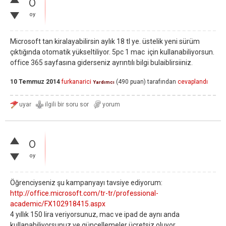
0
oy
Microsoft tan kiralayabilirsin aylık 18 tl ye. üstelik yeni sürüm
çıktığında otomatik yükseltiliyor. 5pc 1 mac için kullanabiliyorsun.
office 365 sayfasına giderseniz ayrıntılı bilgi bulaiblirsiiniz.
10 Temmuz 2014
furkanarici
(
490
puan)
tarafından
cevaplandı
Yardımcı
0
oy
Öğrenciyseniz şu kampanyayı tavsiye ediyorum:
http://office.microsoft.com/tr-tr/professional-
academic/FX102918415.aspx
4 yıllık 150 lira veriyorsunuz, mac ve ipad de aynı anda
kullanabiliyorsunuz ve güncellemeler ücretsiz oluyor.