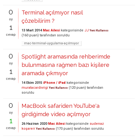
0
Terminal açılmıyor nasıl
oy
çözebilirim ?
1
13 Mart 2014
Mac Ailesi
kategorisinde
JJ
Yeni Kullanıcı
cevap
(
160
puan)
tarafından
soruldu
mac-terminal-uygulama-açılmıyor
0
Spotlight aramasında rehberimde
oy
bulunmasına rağmen bazı kişilere
1
aramada çıkmıyor
cevap
14 Ekim 2015
iPhone / iPad
kategorisinde
muratacardivrigi
(
120
puan)
tarafından
Yeni Kullanıcı
soruldu
0
MacBook safariden YouTube'a
oy
girdiğimde video açılmıyor
1
26 Haziran 2020
Mac Ailesi
kategorisinde
sudenaz
cevap
koşarerr
(
170
puan)
tarafından
soruldu
Yeni Kullanıcı