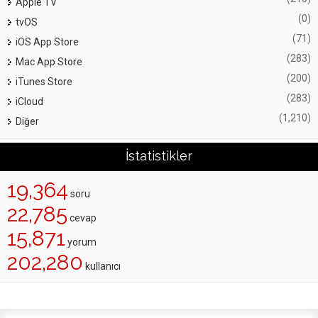
Apple TV
(0)
tvOS
(71)
iOS App Store
(283)
Mac App Store
(200)
iTunes Store
(283)
iCloud
(1,210)
Diğer
İstatistikler
19,364
soru
22,785
cevap
15,871
yorum
202,280
kullanıcı