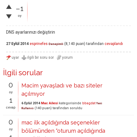
–1
oy
DNS ayarlarınızı değiştirin
27 Eylül 2014
esprinefes
(
8,140
puan)
tarafından
cevaplandı
Deneyimli
İlgili sorular
0
Macim yavaşladı ve bazı siteler
oy
açılmıyor
1
6 Eylül 2014
Mac Ailesi
kategorisinde
bbagdat
Yeni
cevap
(
140
puan)
tarafından
soruldu
Kullanıcı
0
mac ilk açıldığında seçenekler
oy
bölümünden "oturum açıldığında