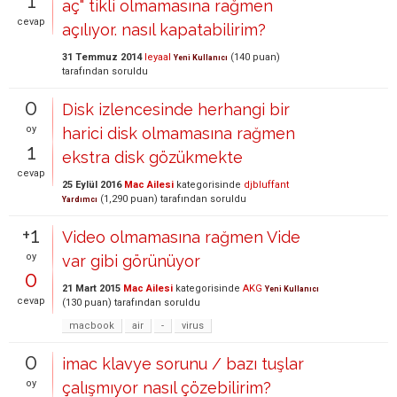
1
aç" tikli olmamasına rağmen
cevap
açılıyor. nasıl kapatabilirim?
31 Temmuz 2014
leyaal
(
140
puan)
Yeni Kullanıcı
tarafından
soruldu
0
Disk izlencesinde herhangi bir
oy
harici disk olmamasına rağmen
1
ekstra disk gözükmekte
cevap
25 Eylül 2016
Mac Ailesi
kategorisinde
djbluffant
(
1,290
puan)
tarafından
soruldu
Yardımcı
+1
Video olmamasına rağmen Vide
oy
var gibi görünüyor
0
21 Mart 2015
Mac Ailesi
kategorisinde
AKG
Yeni Kullanıcı
cevap
(
130
puan)
tarafından
soruldu
macbook
air
-
virus
0
imac klavye sorunu / bazı tuşlar
oy
çalışmıyor nasıl çözebilirim?