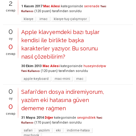
2
1 Kasım 2017
Mac Ailesi
kategorisinde
serenade
Yeni
cevap
(
120
puan)
tarafından
soruldu
Kullanıcı
klavye
imac
klavye-tuş-çalışmıyor
0
Apple klavyemdeki bazı tuşlar
oy
kendisi ile birlikte başka
0
karakterler yazıyor. Bu sorunu
cevap
nasıl çözebilirim?
30 Ekim 2013
Mac Ailesi
kategorisinde
huseyindotpw
(
120
puan)
tarafından
soruldu
Yeni Kullanıcı
apple-keyboard
mac-mini
mac
0
Safari'den dosya indiremiyorum,
oy
yazılım eki hatasına güven
0
dememe rağmen
cevap
31 Mayıs 2014
Diğer
kategorisinde
sevgindilek
Yeni
(
170
puan)
tarafından
soruldu
Kullanıcı
safari
yazılım
eki
indirme-hatası
macbook