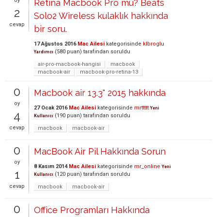
oy
Retina Macbook Pro mu? Beats
2
Solo2 Wireless kulaklık hakkında
cevap
bir soru.
17 Ağustos 2016
Mac Ailesi
kategorisinde
klbroglu
(
580
puan)
tarafından
soruldu
Yardımcı
air-pro-macbook-hangisi
macbook
macbook-air
macbook-pro-retina-13
0
Macbook air 13.3" 2015 hakkında
oy
27 Ocak 2016
Mac Ailesi
kategorisinde
mrttttt
Yeni
4
(
190
puan)
tarafından
soruldu
Kullanıcı
cevap
macbook
macbook-air
0
MacBook Air Pil Hakkında Sorun
oy
8 Kasım 2014
Mac Ailesi
kategorisinde
mr_online
Yeni
1
(
120
puan)
tarafından
soruldu
Kullanıcı
cevap
macbook
macbook-air
0
Office Programları Hakkında