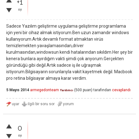
+1
oy
Sadece Yazılım geliştirme uygulama geliştirme programlama
için yeni bir cihaz almak istiyorum.Ben uzun zamandır windows
kullanıyorum.Artık devamlı format atmaktan virüs
temizlemekten yavaşlamasından,driver
kurulmasından,windowsun kendi hatalarından sıkıldım.Her şey bir
kenera bunlara ayırdığım vakti şimdi çok arıyorum.Gerçekten
göründüğü gibi değil.Artık sadece iş ile uğraşmak
istiyorum.Bilgisayarın sorunlarıyla vakit kayetmek değil. Macbook
pro retina bilgisayar almaya karar verdim.
5 Mayıs 2014
armegedonteam
(
500
puan)
tarafından
cevaplandı
Yardımcı
0
oy