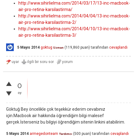
http://www.sihirlielma.com/2014/03/17/13-inc-macbook-
air-pro-retina-karsilastirma/
http://www.sihirlielma.com/2014/04/04/13-inc-macbook-
air-pro-retina-karsilastirma-2/
http://www.sihirlielma.com/2014/04/10/13-inc-macbook-
air-pro-retina-karsilastirma-3/
5 Mayıs 2014
goktug
(
119,860
puan)
tarafından
cevaplandı
Uzman
0
oy
Göktuğ Bey öncelikle çok teşekkür ederim cevabınız
için.Macbook air hakkında öğrendiğim bilgi malesef
gerçek.İsterseniz bu bilgiyi öğrendiğim sitenin linkini atabilirim.
5 Mayıs 2014
armegedonteam
(
500
puan)
tarafından
cevaplandı
Yardımcı