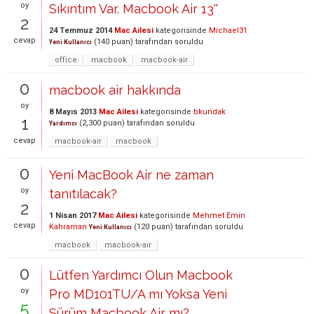
oy
Sıkıntım Var. Macbook Air 13''
2
24 Temmuz 2014
Mac Ailesi
kategorisinde
Michael31
cevap
(
140
puan)
tarafından
soruldu
Yeni Kullanıcı
office
macbook
macbook-air
0
macbook air hakkında
oy
8 Mayıs 2013
Mac Ailesi
kategorisinde
bkundak
1
(
2,300
puan)
tarafından
soruldu
Yardımcı
cevap
macbook-air
macbook
0
Yeni MacBook Air ne zaman
oy
tanıtılacak?
2
1 Nisan 2017
Mac Ailesi
kategorisinde
Mehmet Emin
cevap
Kahraman
(
120
puan)
tarafından
soruldu
Yeni Kullanıcı
macbook
macbook-air
0
Lütfen Yardımcı Olun Macbook
oy
Pro MD101TU/A mı Yoksa Yeni
5
Sürüm Macbook Air mı?