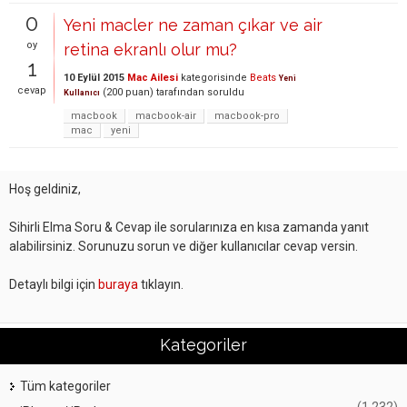
0
Yeni macler ne zaman çıkar ve air
oy
retina ekranlı olur mu?
1
10 Eylül 2015
Mac Ailesi
kategorisinde
Beats
Yeni
cevap
(
200
puan)
tarafından
soruldu
Kullanıcı
macbook
macbook-air
macbook-pro
mac
yeni
Hoş geldiniz,
Sihirli Elma Soru & Cevap ile sorularınıza en kısa zamanda yanıt
alabilirsiniz. Sorunuzu sorun ve diğer kullanıcılar cevap versin.
Detaylı bilgi için
buraya
tıklayın.
Kategoriler
Tüm kategoriler