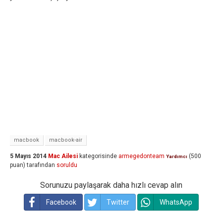
macbook
macbook-air
5 Mayıs 2014
Mac Ailesi
kategorisinde
armegedonteam
(
500
Yardımcı
puan)
tarafından
soruldu
Sorunuzu paylaşarak daha hızlı cevap alın
Facebook
Twitter
WhatsApp