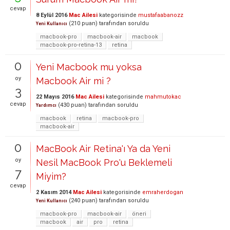
cevap
8 Eylül 2016
Mac Ailesi
kategorisinde
mustafaabanozz
(
210
puan)
tarafından
soruldu
Yeni Kullanıcı
macbook-pro
macbook-air
macbook
macbook-pro-retina-13
retina
0
Yeni Macbook mu yoksa
oy
Macbook Air mi ?
3
22 Mayıs 2016
Mac Ailesi
kategorisinde
mahmutokac
cevap
(
430
puan)
tarafından
soruldu
Yardımcı
macbook
retina
macbook-pro
macbook-air
0
MacBook Air Retina'ı Ya da Yeni
oy
Nesil MacBook Pro'u Beklemeli
7
Miyim?
cevap
2 Kasım 2014
Mac Ailesi
kategorisinde
emraherdogan
(
240
puan)
tarafından
soruldu
Yeni Kullanıcı
macbook-pro
macbook-air
öneri
macbook
air
pro
retina