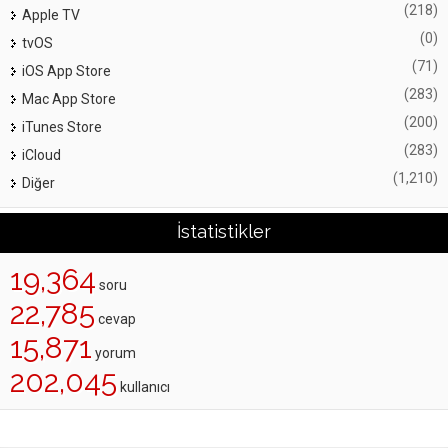
(218)
Apple TV
(0)
tvOS
(71)
iOS App Store
(283)
Mac App Store
(200)
iTunes Store
(283)
iCloud
(1,210)
Diğer
İstatistikler
19,364
soru
22,785
cevap
15,871
yorum
202,045
kullanıcı