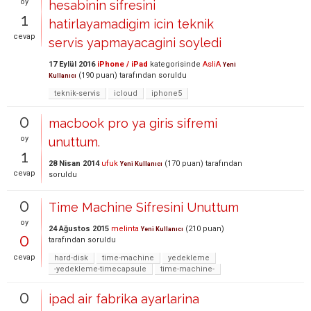
oy
hesabinin sifresini
1
hatirlayamadigim icin teknik
cevap
servis yapmayacagini soyledi
17 Eylül 2016
iPhone / iPad
kategorisinde
AsliA
Yeni
(
190
puan)
tarafından
soruldu
Kullanıcı
teknik-servis
icloud
iphone5
0
macbook pro ya giris sifremi
oy
unuttum.
1
28 Nisan 2014
ufuk
(
170
puan)
tarafından
Yeni Kullanıcı
cevap
soruldu
0
Time Machine Sifresini Unuttum
oy
24 Ağustos 2015
melinta
(
210
puan)
Yeni Kullanıcı
0
tarafından
soruldu
cevap
hard-disk
time-machine
yedekleme
-yedekleme-timecapsule
time-machine-
0
ipad air fabrika ayarlarina