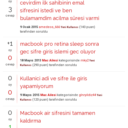
oy
cevirdim ilk sahibinin emal
3
sifresini istedi ve ben
cevap
bulamamdim acilma süresi varmi
9 Ocak 2015
amedeos_666
(
140
puan)
Yeni Kullanıcı
tarafından
soruldu
+1
macbook pro retina sleep sonra
oy
gec sifre giris islemi gec oluyor
0
18 Mayıs 2013
Mac Ailesi
kategorisinde
mky2
Yeni
cevap
(
290
puan)
tarafından
soruldu
Kullanıcı
0
Kullanici adi ve sifre ile giris
oy
yapamiyorum
0
9 Mayıs 2015
Mac Ailesi
kategorisinde
glnryildiz44
Yeni
cevap
(
120
puan)
tarafından
soruldu
Kullanıcı
0
Macbook air sifresini tamamen
oy
kaldırma
1