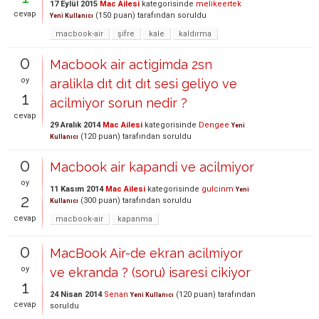
17 Eylül 2015
Mac Ailesi
kategorisinde
melikeertek
cevap
(
150
puan)
tarafından
soruldu
Yeni Kullanıcı
macbook-air
şifre
kale
kaldırma
0
Macbook air actigimda 2sn
oy
aralikla dıt dıt dıt sesi geliyo ve
1
acilmiyor sorun nedir ?
cevap
29 Aralık 2014
Mac Ailesi
kategorisinde
Dengee
Yeni
(
120
puan)
tarafından
soruldu
Kullanıcı
0
Macbook air kapandi ve acilmiyor
oy
11 Kasım 2014
Mac Ailesi
kategorisinde
gulcinm
Yeni
2
(
300
puan)
tarafından
soruldu
Kullanıcı
cevap
macbook-air
kapanma
0
MacBook Air-de ekran acilmiyor
oy
ve ekranda ? (soru) isaresi cikiyor
1
24 Nisan 2014
Senan
(
120
puan)
tarafından
Yeni Kullanıcı
cevap
soruldu