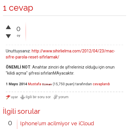
1 cevap
0
oy
Unuttuysanız:
http://www.sihirlielma.com/2012/04/23/mac-
sifre-parola-reset-sifirlamak/
ÖNEMLİ NOT
: Anahtar zinciri de şifreleriniz olduğu için onun
"kilidi açma" şifresi sıfırlanMAyacaktır.
1 Mayıs 2014
Mustafa
(
15,750
puan)
tarafından
cevaplandı
Uzman
İlgili sorular
0
Iphone'um acilmiyor ve iCloud