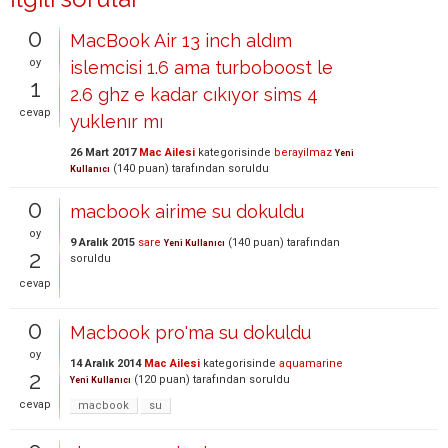
0
MacBook Air 13 inch aldım
oy
islemcisi 1.6 ama turboboost le
1
2.6 ghz e kadar cıkıyor sims 4
cevap
yuklenır mı
26 Mart 2017
Mac Ailesi
kategorisinde
berayilmaz
Yeni
(
140
puan)
tarafından
soruldu
Kullanıcı
0
macbook airime su dokuldu
oy
9 Aralık 2015
sare
(
140
puan)
tarafından
Yeni Kullanıcı
2
soruldu
cevap
0
Macbook pro'ma su dokuldu
oy
14 Aralık 2014
Mac Ailesi
kategorisinde
aquamarine
2
(
120
puan)
tarafından
soruldu
Yeni Kullanıcı
cevap
macbook
su