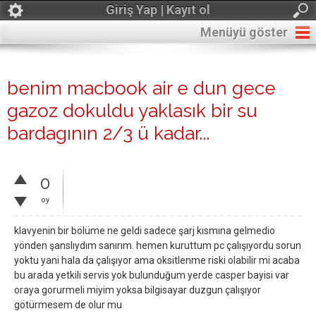
Giriş Yap | Kayıt ol
Menüyü göster
benim macbook air e dun gece
gazoz dokuldu yaklasık bir su
bardagının 2/3 ü kadar...
0
oy
klavyenin bir bölüme ne geldi sadece şarj kısmına gelmedio
yönden şanslıydım sanırım. hemen kuruttum pc çalışıyordu sorun
yoktu yani hala da çalışıyor ama oksitlenme riski olabilir mi acaba
bu arada yetkili servis yok bulunduğum yerde casper bayisi var
oraya gorurmeli miyim yoksa bilgisayar duzgun çalışıyor
götürmesem de olur mu