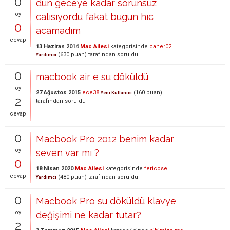
0
dun geceye kadar sorunsuz
oy
calısıyordu fakat bugun hıc
0
acamadım
cevap
13 Haziran 2014
Mac Ailesi
kategorisinde
caner02
(
630
puan)
tarafından
soruldu
Yardımcı
0
macbook air e su döküldü
oy
27 Ağustos 2015
ece38
(
160
puan)
Yeni Kullanıcı
2
tarafından
soruldu
cevap
0
Macbook Pro 2012 benim kadar
oy
seven var mı ?
0
18 Nisan 2020
Mac Ailesi
kategorisinde
fericose
cevap
(
480
puan)
tarafından
soruldu
Yardımcı
0
Macbook Pro su döküldü klavye
oy
değişimi ne kadar tutar?
2