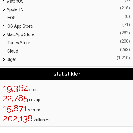
watchOS
(218)
Apple TV
(0)
tvOS
(71)
iOS App Store
(283)
Mac App Store
(200)
iTunes Store
(283)
iCloud
(1,210)
Diğer
İstatistikler
19,364
soru
22,785
cevap
15,871
yorum
202,138
kullanıcı