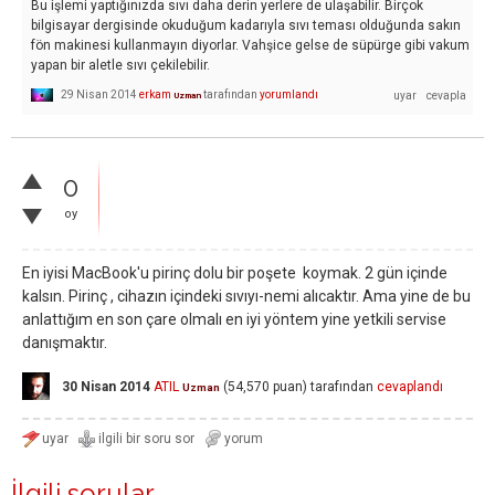
Bu işlemi yaptığınızda sıvı daha derin yerlere de ulaşabilir. Birçok
bilgisayar dergisinde okuduğum kadarıyla sıvı teması olduğunda sakın
fön makinesi kullanmayın diyorlar. Vahşice gelse de süpürge gibi vakum
yapan bir aletle sıvı çekilebilir.
29 Nisan 2014
erkam
tarafından
yorumlandı
Uzman
0
oy
En iyisi MacBook'u pirinç dolu bir poşete koymak. 2 gün içinde
kalsın. Pirinç , cihazın içindeki sıvıyı-nemi alıcaktır. Ama yine de bu
anlattığım en son çare olmalı en iyi yöntem yine yetkili servise
danışmaktır.
30 Nisan 2014
ATIL
(
54,570
puan)
tarafından
cevaplandı
Uzman
İlgili sorular