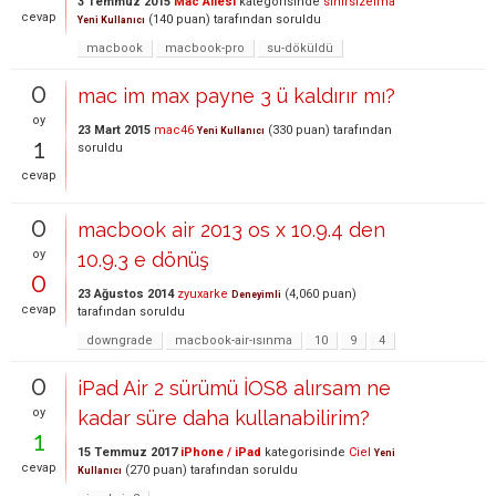
3 Temmuz 2015
Mac Ailesi
kategorisinde
sihirsizelma
cevap
(
140
puan)
tarafından
soruldu
Yeni Kullanıcı
macbook
macbook-pro
su-döküldü
0
mac im max payne 3 ü kaldırır mı?
oy
23 Mart 2015
mac46
(
330
puan)
tarafından
Yeni Kullanıcı
1
soruldu
cevap
0
macbook air 2013 os x 10.9.4 den
oy
10.9.3 e dönüş
0
23 Ağustos 2014
zyuxarke
(
4,060
puan)
Deneyimli
cevap
tarafından
soruldu
downgrade
macbook-air-ısınma
10
9
4
0
iPad Air 2 sürümü İOS8 alırsam ne
oy
kadar süre daha kullanabilirim?
1
15 Temmuz 2017
iPhone / iPad
kategorisinde
Ciel
Yeni
cevap
(
270
puan)
tarafından
soruldu
Kullanıcı