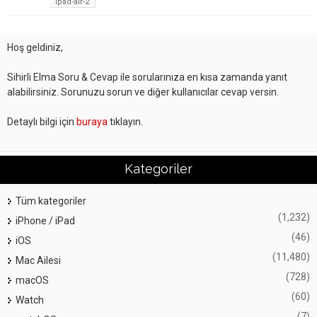
ipad-air-2
Hoş geldiniz,
Sihirli Elma Soru & Cevap ile sorularınıza en kısa zamanda yanıt
alabilirsiniz. Sorunuzu sorun ve diğer kullanıcılar cevap versin.
Detaylı bilgi için
buraya
tıklayın.
Kategoriler
Tüm kategoriler
(1,232)
iPhone / iPad
(46)
iOS
(11,480)
Mac Ailesi
(728)
macOS
(60)
Watch
(7)