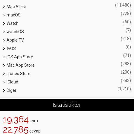
(11,480)
Mac Ailesi
(728)
macOS
(60)
Watch
(7)
watchOS
(218)
Apple TV
(0)
tvOS
(71)
iOS App Store
(283)
Mac App Store
(200)
iTunes Store
(283)
iCloud
(1,210)
Diğer
İstatistikler
19,364
soru
22,785
cevap