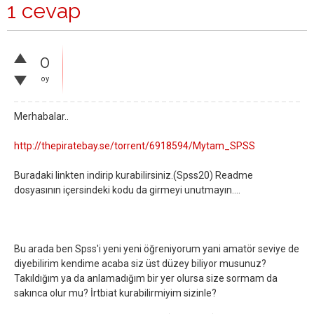
1 cevap
0
oy
Merhabalar..
http://thepiratebay.se/torrent/6918594/Mytam_SPSS
Buradaki linkten indirip kurabilirsiniz.(Spss20) Readme
dosyasının içersindeki kodu da girmeyi unutmayın....
Bu arada ben Spss'i yeni yeni öğreniyorum yani amatör seviye de
diyebilirim kendime acaba siz üst düzey biliyor musunuz?
Takıldığım ya da anlamadığım bir yer olursa size sormam da
sakınca olur mu? İrtbiat kurabilirmiyim sizinle?