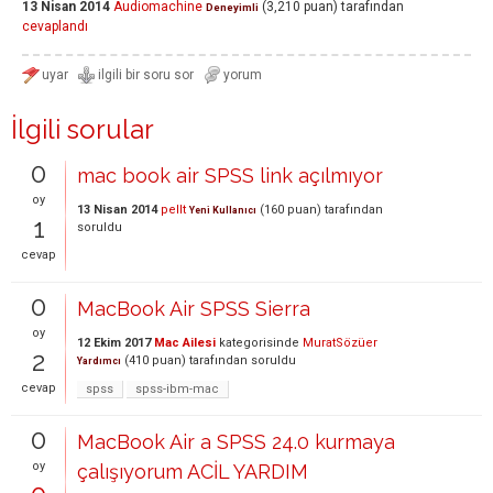
13 Nisan 2014
Audiomachine
(
3,210
puan)
tarafından
Deneyimli
cevaplandı
İlgili sorular
0
mac book air SPSS link açılmıyor
oy
13 Nisan 2014
pellt
(
160
puan)
tarafından
Yeni Kullanıcı
1
soruldu
cevap
0
MacBook Air SPSS Sierra
oy
12 Ekim 2017
Mac Ailesi
kategorisinde
MuratSözüer
2
(
410
puan)
tarafından
soruldu
Yardımcı
cevap
spss
spss-ibm-mac
0
MacBook Air a SPSS 24.0 kurmaya
oy
çalışıyorum ACİL YARDIM