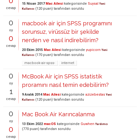
0
15 Nisan 2017
Mac Ailesi
kategorisinde
Suysal
Yeni
cevap
(
120
puan)
tarafından
soruldu
Kullanıcı
0
macbook air için SPSS programını
oy
sorunsuz, virüssüz bir şekilde
0
nerden ve nasıl indirebilirim?
cevap
20 Ekim 2015
Mac Ailesi
kategorisinde
yupicorn
Yeni
(
170
puan)
tarafından
soruldu
Kullanıcı
macbook-air-spss-
internet
0
McBook Air için SPSS istatistik
oy
proramını nasıl temin edebilirim?
1
9 Aralık 2014
Mac Ailesi
kategorisinde
azizebestas
Yeni
cevap
(
120
puan)
tarafından
soruldu
Kullanıcı
0
Mac Book Air Karıncalanma
oy
13 Ekim 2022
macOS
kategorisinde
Guwhen
Yardımcı
0
(
770
puan)
tarafından
soruldu
cevap