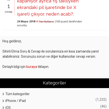
kapanıyor ayrıca fiş takılıyken
1
ekrandaki pil işaretinde bir X
cevap
işareti çıkıyor. neden acab?;
24 Mayıs 2018
HI
(
160
puan)
tarafından
Yeni Kullanıcı
soruldu
Hoş geldiniz,
Sihirli Elma Soru & Cevap ile sorularınıza en kısa zamanda yanıt
alabilirsiniz. Sorunuzu sorun ve diğer kullanıcılar cevap versin.
Detaylı bilgi için
buraya
tıklayın.
Kategoriler
Tüm kategoriler
(1,232)
iPhone / iPad
(46)
iOS