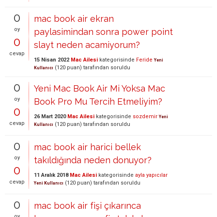
0
mac book air ekran
oy
paylasimindan sonra power point
0
slayt neden acamiyorum?
cevap
15 Nisan 2022
Mac Ailesi
kategorisinde
Feride
Yeni
(
120
puan)
tarafından
soruldu
Kullanıcı
0
Yeni Mac Book Air Mi Yoksa Mac
oy
Book Pro Mu Tercih Etmeliyim?
0
26 Mart 2020
Mac Ailesi
kategorisinde
sozdemir
Yeni
cevap
(
120
puan)
tarafından
soruldu
Kullanıcı
0
mac book air harici bellek
oy
takıldığında neden donuyor?
0
11 Aralık 2018
Mac Ailesi
kategorisinde
ayla yapıcılar
cevap
(
120
puan)
tarafından
soruldu
Yeni Kullanıcı
0
mac book air fişi çıkarınca
oy