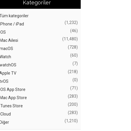
Kategoriler
Tüm kategoriler
(1,232)
iPhone / iPad
(46)
iOS
(11,480)
Mac Ailesi
(728)
macOS
(60)
Watch
(7)
watchOS
(218)
Apple TV
(0)
tvOS
(71)
iOS App Store
(283)
Mac App Store
(200)
iTunes Store
(283)
iCloud
(1,210)
Diğer