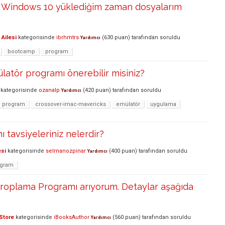
 Windows 10 yüklediğim zaman dosyalarım
Ailesi
kategorisinde
ibrhmtrs
(
630
puan)
tarafından
soruldu
Yardımcı
bootcamp
program
latör programı önerebilir misiniz?
kategorisinde
ozanalp
(
420
puan)
tarafından
soruldu
Yardımcı
program
crossover-imac-mavericks
emülatör
uygulama
 tavsiyeleriniz nelerdir?
esi
kategorisinde
selmanozpinar
(
400
puan)
tarafından
soruldu
Yardımcı
ogram
 Croplama Programı arıyorum. Detaylar aşağıda
Store
kategorisinde
iBooksAuthor
(
560
puan)
tarafından
soruldu
Yardımcı