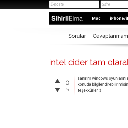
Mac
iPhone/i
Sorular
Cevaplanmam
intel cider tam olara
sanırım windows oyunlarını 
0
konuda bilgilendirebilir misin
oy
teşekkürler :)