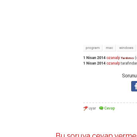
program
mac
windows
1 Nisan 2014
ozanalp
(
Yardımcı
1 Nisan 2014
ozanalp
tarafında
Sorunuz
Bu soruya cevap vermek