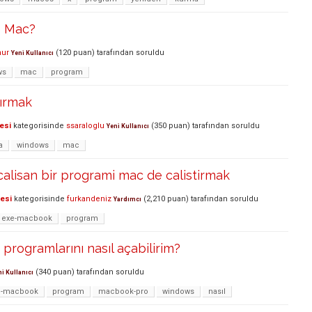
e Mac?
mur
(
120
puan)
tarafından
soruldu
Yeni Kullanıcı
ws
mac
program
ırmak
esi
kategorisinde
ssaraloglu
(
350
puan)
tarafından
soruldu
Yeni Kullanıcı
a
windows
mac
lisan bir programi mac de calistirmak
lesi
kategorisinde
furkandeniz
(
2,210
puan)
tarafından
soruldu
Yardımcı
exe-macbook
program
rogramlarını nasıl açabilirim?
(
340
puan)
tarafından
soruldu
ni Kullanıcı
e-macbook
program
macbook-pro
windows
nasıl