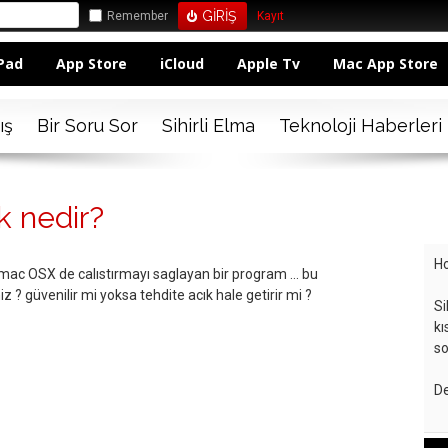
Remember
Kayıt
Pad
App Store
iCloud
Apple Tv
Mac App Store
ış
Bir Soru Sor
Sihirli Elma
Teknoloji Haberleri
k nedir?
Ho
mac OSX de calıstırmayı saglayan bir program ... bu
iz ? güvenilir mi yoksa tehdite acık hale getirir mi ?
Si
kı
so
De