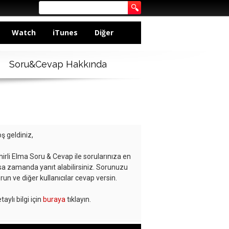
Watch
iTunes
Diğer
Soru&Cevap Hakkında
ş geldiniz,
hirli Elma Soru & Cevap ile sorularınıza en
sa zamanda yanıt alabilirsiniz. Sorunuzu
run ve diğer kullanıcılar cevap versin.
taylı bilgi için
buraya
tıklayın.