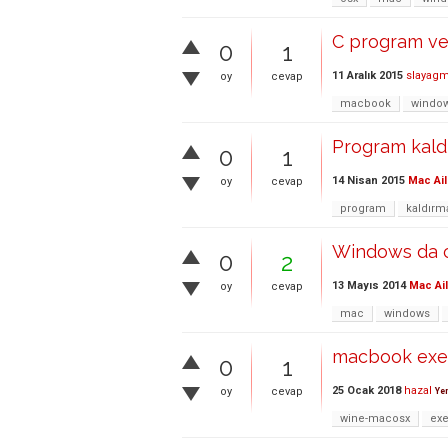
C program v
0
1
11 Aralık 2015
slayag
oy
cevap
macbook
windo
Program kald
0
1
14 Nisan 2015
Mac Ail
oy
cevap
program
kaldırm
Windows da ca
0
2
13 Mayıs 2014
Mac Ai
oy
cevap
mac
windows
macbook exe p
0
1
25 Ocak 2018
hazal
oy
cevap
Ye
wine-macosx
ex