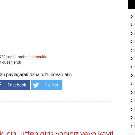
420
puan)
tarafından
soruldu
n
düzenlendi
u paylaşarak daha hızlı cevap alın
Facebook
Twitter
 için lütfen
giriş yapınız
veya
kayıt