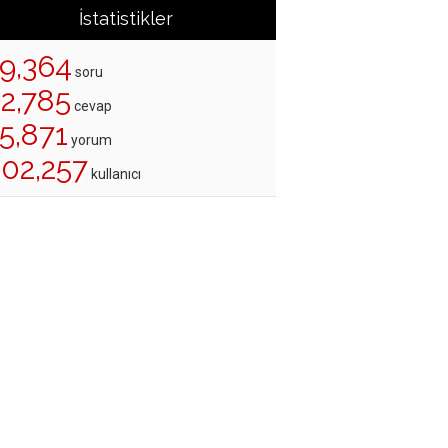
İstatistikler
19,364
soru
22,785
cevap
5,871
yorum
202,257
kullanıcı