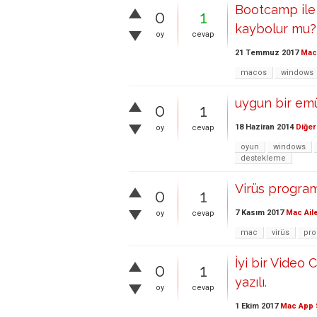
Bootcamp ile
0
1
kaybolur mu?
oy
cevap
21 Temmuz 2017
Mac 
macos
windows
uygun bir emü
0
1
18 Haziran 2014
Diğer
oy
cevap
oyun
windows
destekleme
Virüs programı
0
1
7 Kasım 2017
Mac Ail
oy
cevap
mac
virüs
pr
İyi bir Video
0
1
yazılı.
oy
cevap
1 Ekim 2017
Mac App 