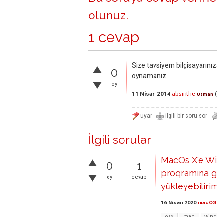
olunuz
.
1 cevap
Size tavsiyem bilgisayarını
0
oynamanız.
oy
11 Nisan 2014
absinthe
(
Uzman
İlgili sorular
MacOs X'e Wi
0
1
proqramına ge
oy
cevap
yükleyebiliri
16 Nisan 2020
macOS
osx
mac
win