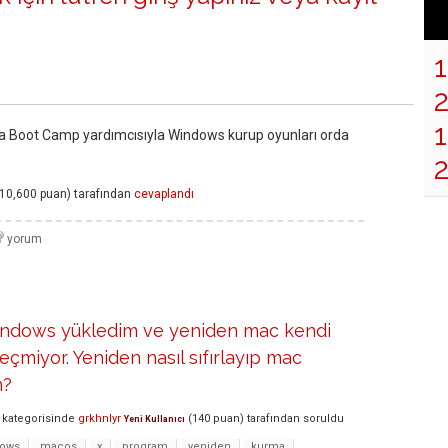
1
za Boot Camp yardımcısıyla Windows kurup oyunları orda
10,600
puan)
tarafından
cevaplandı
ndows yükledim ve yeniden mac kendi
çmiyor. Yeniden nasıl sıfırlayıp mac
m?
kategorisinde
grkhnlyr
(
140
puan)
tarafından
soruldu
Yeni Kullanıcı
dows
macos
x
program
yeniden
kurma