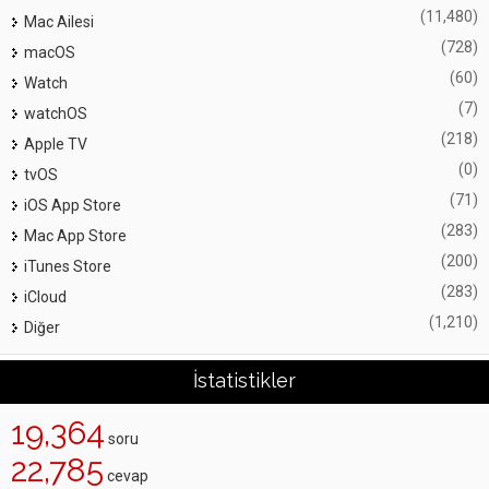
(11,480)
Mac Ailesi
(728)
macOS
(60)
Watch
(7)
watchOS
(218)
Apple TV
(0)
tvOS
(71)
iOS App Store
(283)
Mac App Store
(200)
iTunes Store
(283)
iCloud
(1,210)
Diğer
İstatistikler
19,364
soru
22,785
cevap