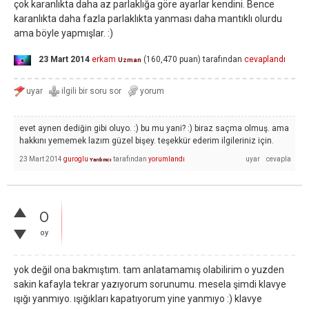
çok karanlıkta daha az parlaklığa göre ayarlar kendini. Bence
karanlıkta daha fazla parlaklıkta yanması daha mantıklı olurdu
ama böyle yapmışlar. :)
23 Mart 2014
erkam
(
160,470
puan)
tarafından
cevaplandı
Uzman
evet aynen dediğin gibi oluyo. :) bu mu yani? :) biraz saçma olmuş. ama
hakkını yememek lazım güzel bişey. teşekkür ederim ilgileriniz için.
23 Mart 2014
guroglu
tarafından
yorumlandı
Yardımcı
0
oy
yok değil ona bakmıştım. tam anlatamamış olabilirim o yuzden
sakin kafayla tekrar yazıyorum sorunumu. mesela şimdi klavye
ışığı yanmıyo. ışığıkları kapatıyorum yine yanmıyo :) klavye