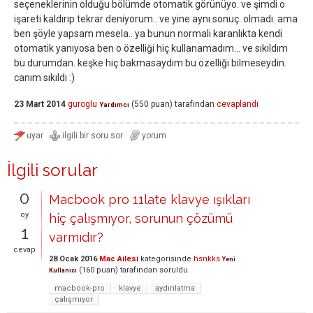
seçeneklerinin olduğu bölümde otomatik görünüyo. ve şimdi o
işareti kaldırıp tekrar deniyorum.. ve yine aynı sonuç. olmadı. ama
ben şöyle yapsam mesela.. ya bunun normali karanlıkta kendi
otomatik yanıyosa ben o özelliği hiç kullanamadım... ve sıkıldım
bu durumdan. keşke hiç bakmasaydım bu özelliği bilmeseydin.
canım sıkıldı :)
23 Mart 2014
guroglu
(
550
puan)
tarafından
cevaplandı
Yardımcı
İlgili sorular
0
Macbook pro 11late klavye ışıkları
oy
hiç çalışmıyor, sorunun çözümü
1
varmıdır?
cevap
28 Ocak 2016
Mac Ailesi
kategorisinde
hsnkks
Yeni
(
160
puan)
tarafından
soruldu
Kullanıcı
macbook-pro
klavye
aydınlatma
çalışmıyor