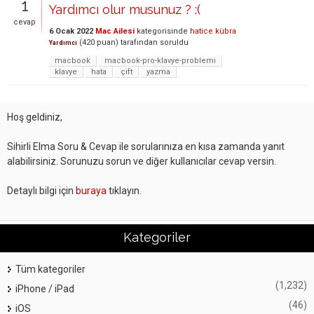
1
Yardımcı olur musunuz ? :(
cevap
6 Ocak 2022
Mac Ailesi
kategorisinde
hatice kübra
(
420
puan)
tarafından
soruldu
Yardımcı
macbook
macbook-pro-klavye-problemi
klavye
hata
çift
yazma
Hoş geldiniz,
Sihirli Elma Soru & Cevap ile sorularınıza en kısa zamanda yanıt
alabilirsiniz. Sorunuzu sorun ve diğer kullanıcılar cevap versin.
Detaylı bilgi için
buraya
tıklayın.
Kategoriler
Tüm kategoriler
(1,232)
iPhone / iPad
(46)
iOS