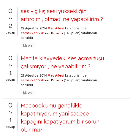
0
ses - çıkış sesi yüksekliğini
oy
artırdım , olmadı ne yapabilirim ?
2
22 Ağustos 2014
Mac Ailesi
kategorisinde
cevap
esma77777778
(
140
puan)
tarafından
Yeni Kullanıcı
soruldu
klavye
0
Mac'te klavyedeki ses açma tuşu
oy
çalışmıyor , ne yapabilirim ?
1
21 Ağustos 2014
Mac Ailesi
kategorisinde
cevap
esma77777778
(
140
puan)
tarafından
Yeni Kullanıcı
soruldu
klavye
0
Macbook'umu genellikle
oy
kapatmıyorum yani sadece
1
kapağını kapatıyorum bir sorun
cevap
olur mu?