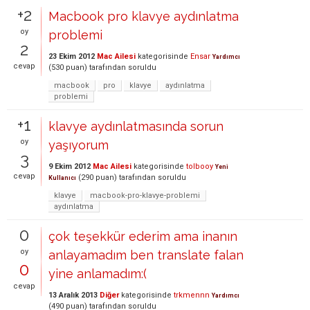
+2
Macbook pro klavye aydınlatma
oy
problemi
2
23 Ekim 2012
Mac Ailesi
kategorisinde
Ensar
Yardımcı
cevap
(
530
puan)
tarafından
soruldu
macbook
pro
klavye
aydınlatma
problemi
+1
klavye aydınlatmasında sorun
oy
yaşıyorum
3
9 Ekim 2012
Mac Ailesi
kategorisinde
tolbooy
Yeni
cevap
(
290
puan)
tarafından
soruldu
Kullanıcı
klavye
macbook-pro-klavye-problemi
aydınlatma
0
çok teşekkür ederim ama inanın
oy
anlayamadım ben translate falan
0
yine anlamadım:(
cevap
13 Aralık 2013
Diğer
kategorisinde
trkmennn
Yardımcı
(
490
puan)
tarafından
soruldu