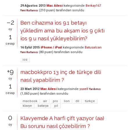
29 Ağustos 2013
Mac Ailesi
kategorisinde
Berkay167
(
210
puan)
tarafından
soruldu
Yeni Kullanıcı
–2
Ben cihazıma ios 9.1 betayı
oy
yükledim ama bu akşam ios 9 çıktı
1
ios 9 u nasıl yükleyebilirim?
cevap
16 Eylül 2015
iPhone / iPad
kategorisinde
Batusalcan
(
80
puan)
tarafından
soruldu
Yeni Kullanıcı
ios
+9
macbokkpro 13 inç de türkçe dili
oy
nasıl yapabilirim ?
1
23 Mart 2012
Mac Ailesi
kategorisinde
yuxell
Yardımcı
cevap
(
1,060
puan)
tarafından
soruldu
macbook
air
pro
lion
dil
türkçe
klavye
batarya
pil
0
Klavyemde A harfi çift yazıyor (aa)
oy
Bu sorunu nasıl çözebilirim ?