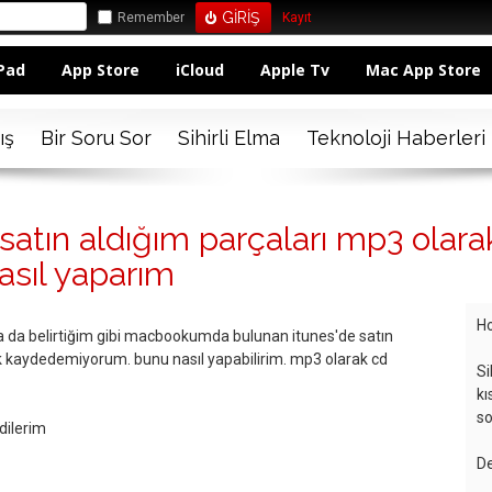
Remember
Kayıt
Pad
App Store
iCloud
Apple Tv
Mac App Store
ış
Bir Soru Sor
Sihirli Elma
Teknoloji Haberleri
satın aldığım parçaları mp3 olara
asıl yaparım
Ho
 da belirtiğim gibi macbookumda bulunan itunes'de satın
k kaydedemiyorum. bunu nasıl yapabilirim. mp3 olarak cd
Si
kı
so
 dilerim
De