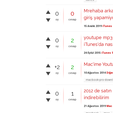
Mrehaba arkad
0
0
giriş yapami
oy
cevap
15 Aralık 2019
iTunes 
youtupe mp3 
0
2
iTunes'da nası
oy
cevap
24 Eylül 2015
iTunes 
Mac'ime Youtu
+2
2
10 Ağustos 2014
Diğe
oy
cevap
macbook-pro-downl
2012 de satın
0
1
indirebilirim
oy
cevap
21 Ağustos 2019
Mac 