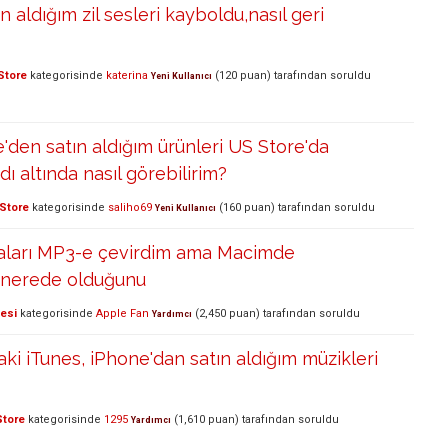
n aldığım zil sesleri kayboldu,nasıl geri
Store
kategorisinde
katerina
(
120
puan)
tarafından
soruldu
Yeni Kullanıcı
e'den satın aldığım ürünleri US Store'da
ı altında nasıl görebilirim?
Store
kategorisinde
saliho69
(
160
puan)
tarafından
soruldu
Yeni Kullanıcı
aları MP3-e çevirdim ama Macimde
 nerede olduğunu
lesi
kategorisinde
Apple Fan
(
2,450
puan)
tarafından
soruldu
Yardımcı
aki iTunes, iPhone'dan satın aldığım müzikleri
Store
kategorisinde
1295
(
1,610
puan)
tarafından
soruldu
Yardımcı