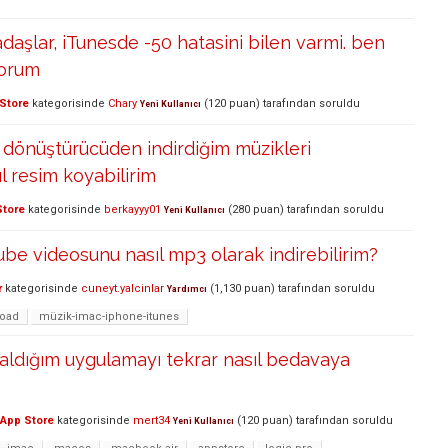
aşlar, iTunesde -50 hatasini bilen varmi. ben
yorum
Store
kategorisinde
Chary
(
120
puan)
tarafından
soruldu
Yeni Kullanıcı
dönüştürücüden indirdiğim müzikleri
l resim koyabilirim
Store
kategorisinde
berkayyy01
(
280
puan)
tarafından
soruldu
Yeni Kullanıcı
be videosunu nasıl mp3 olarak indirebilirim?
r
kategorisinde
cuneyt.yalcinlar
(
1,130
puan)
tarafından
soruldu
Yardımcı
oad
müzik-imac-iphone-itunes
 aldığım uygulamayı tekrar nasıl bedavaya
App Store
kategorisinde
mert34
(
120
puan)
tarafından
soruldu
Yeni Kullanıcı