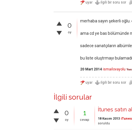
merhaba sayın şekerli oğlu. 
0
oy
ama cd ye bas bölümünde mp
sadece sanatçıların albümleri
bu liste oluştrmayı bulamadı
20 Mart 2014
ismailovayolu
Yeni
İlgili sorular
İtunes satın 
0
1
18 Kasım 2013
iTunes
oy
cevap
soruldu