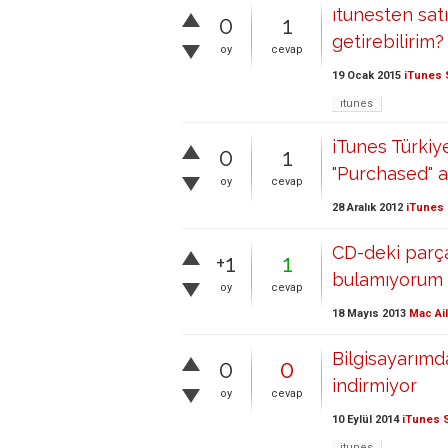
ıtunesten satı
0
1
getirebilirim?
oy
cevap
19 Ocak 2015
iTunes 
ıtunes
iTunes Türkiy
0
1
"Purchased" ad
oy
cevap
28 Aralık 2012
iTunes 
CD-deki parç
+1
1
bulamıyorum
oy
cevap
18 Mayıs 2013
Mac Ai
Bilgisayarımd
0
0
indirmiyor
oy
cevap
10 Eylül 2014
iTunes 
itunes