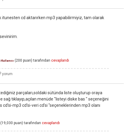
k itunesten cd aktarırken mp3 yapabilirmiyiz, tam olarak
sevinirim.
(
200
puan)
tarafından
cevaplandı
 Kullanıcı
diğiniz parçaları,soldaki sütünda liste oluşturup oraya
e sağ tıklayıp,açılan menüde "listeyi diske bas " seçeneğini
es cd'si-mp3 cd'si-veri cd'si "seçeneklerinden mp3 olanı
(
19,030
puan)
tarafından
cevaplandı