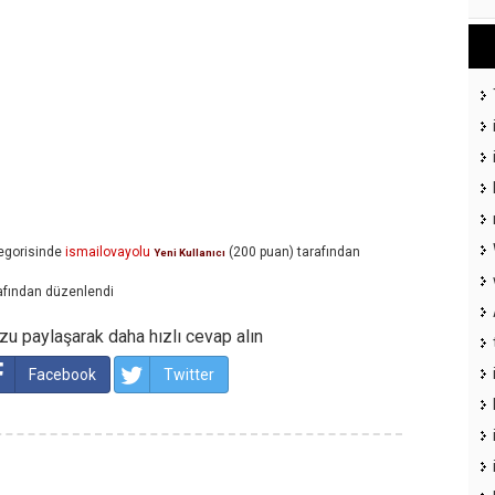
egorisinde
ismailovayolu
(
200
puan)
tarafından
Yeni Kullanıcı
afından
düzenlendi
u paylaşarak daha hızlı cevap alın
Facebook
Twitter