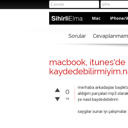
Mac
iPhone/i
Sorular
Cevaplanmam
macbook, itunes'de 
kaydedebilirmiyim.n
merhaba arkadaşlar başlıkta
0
aldığım parçaları mp3 olara
oy
ye nasıl kaydedebilirim
saygılar sunar iyi çalışmalar