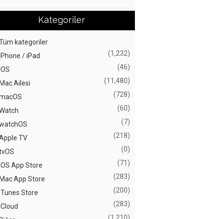
Kategoriler
Tüm kategoriler
(1,232)
iPhone / iPad
(46)
iOS
(11,480)
Mac Ailesi
(728)
macOS
(60)
Watch
(7)
watchOS
(218)
Apple TV
(0)
tvOS
(71)
iOS App Store
(283)
Mac App Store
(200)
iTunes Store
(283)
iCloud
(1,210)