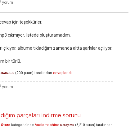
cevap için teşekkürler.
3 çıkmıyor, listede oluşturamadım.
 çıkıyor, albüme tıkladığım zamanda altta şarkılar açılıyor.
m bir türlü.
(
200
puan)
tarafından
cevaplandı
 Kullanıcı
aldığım parçaları indirme sorunu
 Store
kategorisinde
Audiomachine
(
3,210
puan)
tarafından
Deneyimli