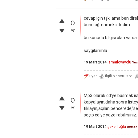
cevap için tşk. ama ben dire
0
bunu öğrenmek istedim.
oy
bu konuda bilgisi olan varsa 
saygılarımla
19 Mart 2014
ismailovayolu
Yeni
Mp3 olarak cd'ye basmak iste
0
kopyalayın,daha sonra listey
oy
tıklayın,açılan pencerede,"s
seçip cd'ye yazdırabilirsiniz.
19 Mart 2014
şekerlioğlu
Uzman