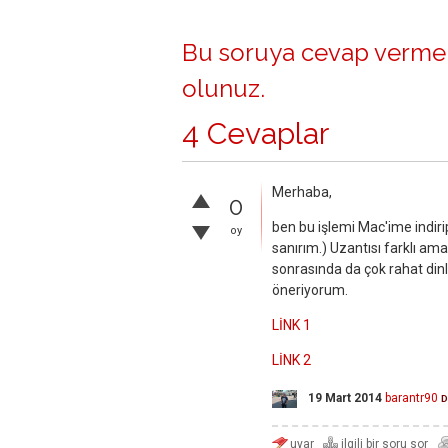
Bu soruya cevap vermek
olunuz
.
4 Cevaplar
Merhaba,
0
ben bu işlemi Mac'ime indiri
oy
sanırım.) Uzantısı farklı am
sonrasında da çok rahat dinle
öneriyorum.
LİNK 1
LİNK 2
19 Mart 2014
barantr90
D