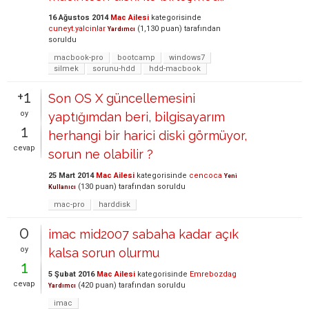
16 Ağustos 2014
Mac Ailesi
kategorisinde
cuneyt.yalcinlar
(
1,130
puan)
tarafından
Yardımcı
soruldu
macbook-pro
bootcamp
windows7
silmek
sorunu-hdd
hdd-macbook
+1
Son OS X güncellemesini
oy
yaptığımdan beri, bilgisayarım
1
herhangi bir harici diski görmüyor,
cevap
sorun ne olabilir ?
25 Mart 2014
Mac Ailesi
kategorisinde
cencoca
Yeni
(
130
puan)
tarafından
soruldu
Kullanıcı
mac-pro
harddisk
0
imac mid2007 sabaha kadar açık
oy
kalsa sorun olurmu
1
5 Şubat 2016
Mac Ailesi
kategorisinde
Emrebozdag
cevap
(
420
puan)
tarafından
soruldu
Yardımcı
imac