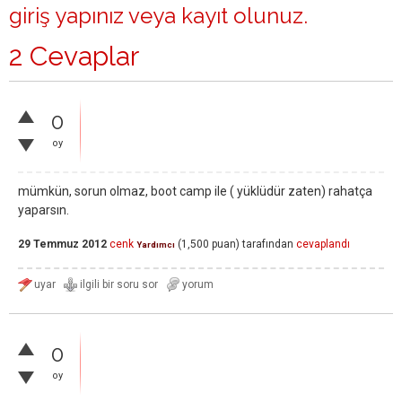
giriş yapınız
veya
kayıt olunuz
.
2 Cevaplar
0
oy
mümkün, sorun olmaz, boot camp ile ( yüklüdür zaten) rahatça
yaparsın.
29 Temmuz 2012
cenk
(
1,500
puan)
tarafından
cevaplandı
Yardımcı
0
oy