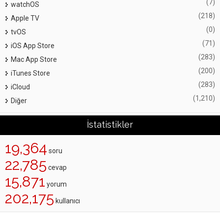
(7)
watchOS
(218)
Apple TV
(0)
tvOS
(71)
iOS App Store
(283)
Mac App Store
(200)
iTunes Store
(283)
iCloud
(1,210)
Diğer
İstatistikler
19,364
soru
22,785
cevap
15,871
yorum
202,175
kullanıcı