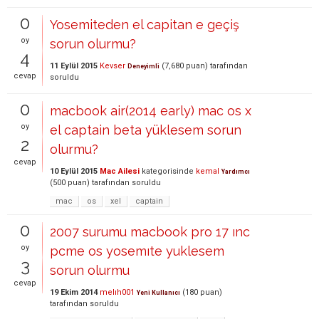
0
Yosemiteden el capitan e geçiş
oy
sorun olurmu?
4
11 Eylül 2015
Kevser
(
7,680
puan)
tarafından
Deneyimli
cevap
soruldu
0
macbook air(2014 early) mac os x
oy
el captain beta yüklesem sorun
2
olurmu?
cevap
10 Eylül 2015
Mac Ailesi
kategorisinde
kemal
Yardımcı
(
500
puan)
tarafından
soruldu
mac
os
xel
captain
0
2007 surumu macbook pro 17 ınc
oy
pcme os yosemıte yuklesem
3
sorun olurmu
cevap
19 Ekim 2014
melıh001
(
180
puan)
Yeni Kullanıcı
tarafından
soruldu