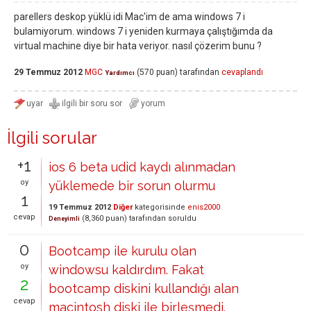
parellers deskop yüklü idi Mac'im de ama windows 7 i
bulamiyorum. windows 7 i yeniden kurmaya çalıştığımda da
virtual machine diye bir hata veriyor. nasıl çözerim bunu ?
29 Temmuz 2012
MGC
(
570
puan)
tarafından
cevaplandı
Yardımcı
İlgili sorular
+1
ios 6 beta udid kaydı alınmadan
oy
yüklemede bir sorun olurmu
1
19 Temmuz 2012
Diğer
kategorisinde
enis2000
cevap
(
8,360
puan)
tarafından
soruldu
Deneyimli
0
Bootcamp ile kurulu olan
oy
windowsu kaldırdım. Fakat
2
bootcamp diskini kullandığı alan
cevap
macintosh diski ile birleşmedi.