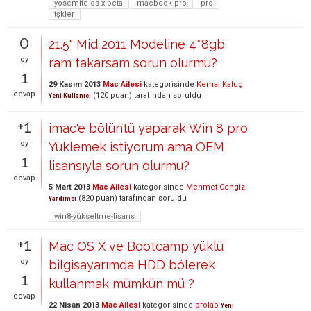
yosemite-os-x-beta
macbook-pro
pro
tşkler
0
21.5" Mid 2011 Modeline 4*8gb
oy
ram takarsam sorun olurmu?
1
29 Kasım 2013
Mac Ailesi
kategorisinde
Kemal Kaluç
cevap
(
120
puan)
tarafından
soruldu
Yeni Kullanıcı
+1
imac'e bölüntü yaparak Win 8 pro
oy
Yüklemek istiyorum ama OEM
1
lisansıyla sorun olurmu?
cevap
5 Mart 2013
Mac Ailesi
kategorisinde
Mehmet Cengiz
(
820
puan)
tarafından
soruldu
Yardımcı
win8-yükseltme-lisans
+1
Mac OS X ve Bootcamp yüklü
oy
bilgisayarımda HDD bölerek
1
kullanmak mümkün mü ?
cevap
22 Nisan 2013
Mac Ailesi
kategorisinde
prolab
Yeni