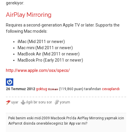
gerekiyor:
AirPlay Mirroring
Requires a second-generation Apple TV or later. Supports the
following Mac models:
iMac (Mid 2011 or newer)
Mac mini (Mid 2011 or newer)
MacBook Air (Mid 2011 or newer)
MacBook Pro (Early 2011 or newer)
http://www.apple.com/osx/specs/
26 Temmuz 2012
goktug
(
119,860
puan)
tarafından
cevaplandı
Uzman
Peki benim eski mid-2009 Macbook Pro'da AirPlay Mirroring yapmak icin
AirParrot disinda onerebileceginiz bir App var mi?