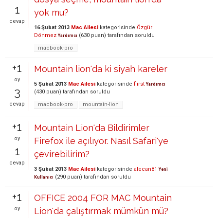
1
yok mu?
cevap
16 Şubat 2013
Mac Ailesi
kategorisinde
Özgür
Dönmez
(
630
puan)
tarafından
soruldu
Yardımcı
macbook-pro
+1
Mountain lion'da ki siyah kareler
oy
5 Şubat 2013
Mac Ailesi
kategorisinde
flirst
Yardımcı
3
(
430
puan)
tarafından
soruldu
cevap
macbook-pro
mountain-lion
+1
Mountain Lion'da Bildirimler
oy
Firefox ile açılıyor. Nasıl Safari'ye
1
çevirebilirim?
cevap
3 Şubat 2013
Mac Ailesi
kategorisinde
alecan81
Yeni
(
290
puan)
tarafından
soruldu
Kullanıcı
+1
OFFICE 2004 FOR MAC Mountain
oy
Lion'da çalıştırmak mümkün mü?