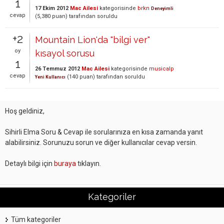
1
17 Ekim 2012
Mac Ailesi
kategorisinde
brkn
Deneyimli
cevap
(
5,380
puan)
tarafından
soruldu
+2
Mountain Lion'da "bilgi ver"
oy
kısayol sorusu
1
26 Temmuz 2012
Mac Ailesi
kategorisinde
musicalp
cevap
(
140
puan)
tarafından
soruldu
Yeni Kullanıcı
Hoş geldiniz,
Sihirli Elma Soru & Cevap ile sorularınıza en kısa zamanda yanıt
alabilirsiniz. Sorunuzu sorun ve diğer kullanıcılar cevap versin.
Detaylı bilgi için
buraya
tıklayın.
Kategoriler
Tüm kategoriler