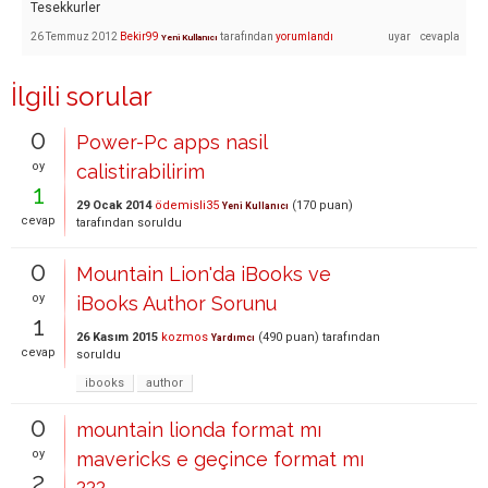
Tesekkurler
26 Temmuz 2012
Bekir99
tarafından
yorumlandı
Yeni Kullanıcı
İlgili sorular
0
Power-Pc apps nasil
oy
calistirabilirim
1
29 Ocak 2014
ödemisli35
(
170
puan)
Yeni Kullanıcı
cevap
tarafından
soruldu
0
Mountain Lion'da iBooks ve
oy
iBooks Author Sorunu
1
26 Kasım 2015
kozmos
(
490
puan)
tarafından
Yardımcı
cevap
soruldu
ibooks
author
0
mountain lionda format mı
oy
mavericks e geçince format mı
2