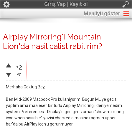
Giriş Yap | Kayıt ol
Menüyü göster
Airplay Mirroring'i Mountain
Lion'da nasil calistirabilirim?
+2
oy
Merhaba Goktug Bey,
Ben Mid-2009 Macbook Pro kullaniyorim. Bugun ML'ye gecis
yaptim ama maalesef bir turlu Airplay Mirroring'i deniyemedim.
system Preferences - Display'e girdigim zaman "show mirroring
icon when possible" yazisi checked olmasina ragmen upper
bar'da bu AirPlay icon'u gorunmuyor.