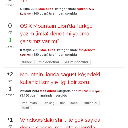
???
cevap
5 Ekim 2013
Mac Ailesi
kategorisinde
mukon
Yeni
(
160
puan)
tarafından
soruldu
Kullanıcı
0
OS X Mountain Lion'da Türkçe
oy
yazım (imla) denetimi yapma
1
şansımız var mı?
cevap
8 Mayıs 2013
Mac Ailesi
kategorisinde
fsoylemez
(
580
puan)
tarafından
soruldu
Yardımcı
türkçe
imla-denetimi
yazım-denetimi
+2
Mountain lionda sağüst köşedeki
oy
kullanici ismiyle ilgili bir soru...
1
29 Mart 2013
Mac Ailesi
kategorisinde
mirzaa
Deneyimli
cevap
(
3,160
puan)
tarafından
soruldu
mountain
lion-sağ
üst
köşe
-kullanıcı
ismi
+1
Windows'daki shift ile çok sayıda
oy
dosya seçme, mountain lion'da