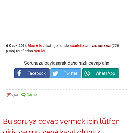
6 Ocak 2014
Mac Ailesi
kategorisinde
scarletbeard
(
220
Yeni Kullanıcı
puan)
tarafından
soruldu
Sorunuzu paylaşarak daha hızlı cevap alın
Facebook
Twitter
WhatsApp
Bu soruya cevap vermek için lütfen
giriş yapınız
veya
kayıt olunuz
.