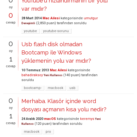
YouTube'u hızlandırmanın bir yolu
oy
var mıdır?
0
28 Mart 2014
Mac Ailesi
kategorisinde
umutgur
cevap
(
2,850
puan)
tarafından
soruldu
Deneyimli
youtube
youtube-sorunu
0
Usb flash disk olmadan
oy
Bootcamp ile Windows
1
yüklemenin yolu var mıdır?
cevap
10 Temmuz 2013
Mac Ailesi
kategorisinde
bahadiraksoy
(
140
puan)
tarafından
Yeni Kullanıcı
soruldu
bootcamp-
macbook
usb
0
Merhaba. Klasör içinde word
oy
dosyası açmanın kısa yolu nedir?
1
24 Aralık 2020
macOS
kategorisinde
keremys
Yeni
cevap
(
120
puan)
tarafından
soruldu
Kullanıcı
macbook
pro