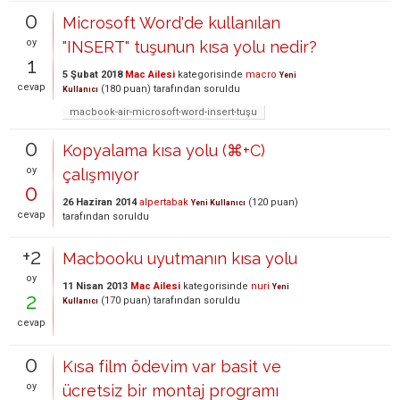
0
Microsoft Word'de kullanılan
oy
"INSERT" tuşunun kısa yolu nedir?
1
5 Şubat 2018
Mac Ailesi
kategorisinde
macro
Yeni
cevap
(
180
puan)
tarafından
soruldu
Kullanıcı
macbook-air-microsoft-word-insert-tuşu
0
Kopyalama kısa yolu (⌘+C)
oy
çalışmıyor
0
26 Haziran 2014
alpertabak
(
120
puan)
Yeni Kullanıcı
cevap
tarafından
soruldu
+2
Macbooku uyutmanın kısa yolu
oy
11 Nisan 2013
Mac Ailesi
kategorisinde
nuri
Yeni
2
(
170
puan)
tarafından
soruldu
Kullanıcı
cevap
0
Kısa film ödevim var basit ve
oy
ücretsiz bir montaj programı