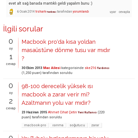
evet alt sağ banada mantıklı geldi yapalım bunu :)
6 Ocak 2014
trshark
tarafından
yorumlandı
Yardımcı
İlgili sorular
0
Macbook pro'da kısa yoldan
oy
masaüstüne dönme tusu var mıdır
1
?
cevap
30 Ekim 2013
Mac Ailesi
kategorisinde
ske216
Yardımcı
(
1,250
puan)
tarafından
soruldu
0
98-100 derecelik yüksek ısı
oy
macbook a zarar verir mi?
2
Azaltmanın yolu var mıdır?
cevap
23 Haziran 2015
Ahmet Cihat Çetin
(
220
Yeni Kullanıcı
puan)
tarafından
soruldu
macbook-pro
ısınma
soğutucu
zarar
0