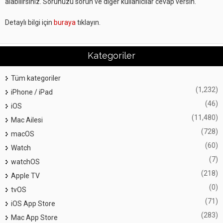
alabilirsiniz. Sorunuzu sorun ve diğer kullanıcılar cevap versin.
Detaylı bilgi için
buraya
tıklayın.
Kategoriler
Tüm kategoriler
(1,232)
iPhone / iPad
(46)
iOS
(11,480)
Mac Ailesi
(728)
macOS
(60)
Watch
(7)
watchOS
(218)
Apple TV
(0)
tvOS
(71)
iOS App Store
(283)
Mac App Store