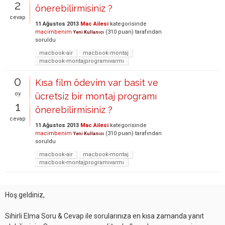
2
önerebilirmisiniz ?
cevap
11 Ağustos 2013
Mac Ailesi
kategorisinde
macimbenim
(
310
puan)
tarafından
Yeni Kullanıcı
soruldu
macbook-air
macbook-montaj
macbook-montajprogramıvarmı
0
Kısa film ödevim var basit ve
oy
ücretsiz bir montaj programı
1
önerebilirmisiniz ?
cevap
11 Ağustos 2013
Mac Ailesi
kategorisinde
macimbenim
(
310
puan)
tarafından
Yeni Kullanıcı
soruldu
macbook-air
macbook-montaj
macbook-montajprogramıvarmı
Hoş geldiniz,
Sihirli Elma Soru & Cevap ile sorularınıza en kısa zamanda yanıt