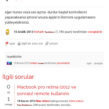
eğer itunes veya ses açma -durdur başlat kontrollerini
yapacaksanız iphone'unuza apple'ın Remote uygulamaısını
yükleyebilirsiniz.
10 Aralık 2013
trshark
(
1,780
puan)
tarafından
cevaplandı
Yardımcı
teşekkürler.
10 Aralık 2013
erkam
tarafından
yorumlandı
Uzman
İlgili sorular
0
Macbook pro retina (2012 ve
oy
sonrası) remote kullanımı
1
18 Kasım 2014
Mac Ailesi
kategorisinde
mtncoskun
cevap
(
240
puan)
tarafından
soruldu
Yeni Kullanıcı