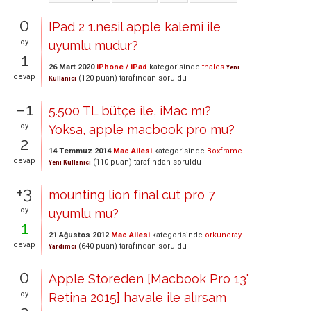
0
IPad 2 1.nesil apple kalemi ile
oy
uyumlu mudur?
1
26 Mart 2020
iPhone / iPad
kategorisinde
thales
Yeni
cevap
(
120
puan)
tarafından
soruldu
Kullanıcı
–1
5.500 TL bütçe ile, iMac mı?
oy
Yoksa, apple macbook pro mu?
2
14 Temmuz 2014
Mac Ailesi
kategorisinde
Boxframe
cevap
(
110
puan)
tarafından
soruldu
Yeni Kullanıcı
+3
mounting lion final cut pro 7
oy
uyumlu mu?
1
21 Ağustos 2012
Mac Ailesi
kategorisinde
orkuneray
cevap
(
640
puan)
tarafından
soruldu
Yardımcı
0
Apple Storeden [Macbook Pro 13'
oy
Retina 2015] havale ile alırsam