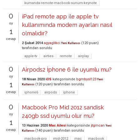
kumanda-remote-macbook-sunum-keynote
0
iPad remote app ile apple tv
oy
kullanımında modem ayarları nasıl
1
olmalıdır?
cevap
2 Şubat 2014
agyaglikci
(
120
puan)
Yeni Kullanıcı
tarafından
soruldu
apple-tv
airties
remote
airplay
0
Airpods2 İphone 6 ile uyumlu mu?
oy
18 Nisan 2020
iOS
kategorisinde
bgmbysl123
Yeni
1
(
120
puan)
tarafından
soruldu
Kullanıcı
cevap
iphone6
airpods
iphone
0
Macbook Pro Mid 2012 sandisk
oy
240gb ssd uyumlu olur mu?
1
13 Haziran 2020
Mac Ailesi
kategorisinde
jtgmcan
Yeni
cevap
(
140
puan)
tarafından
soruldu
Kullanıcı
macbook-pro
mid-2012
mac
macbook