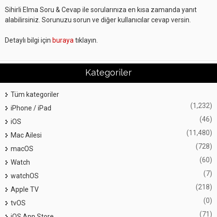
Sihirli Elma Soru & Cevap ile sorularınıza en kısa zamanda yanıt
alabilirsiniz. Sorunuzu sorun ve diğer kullanıcılar cevap versin.
Detaylı bilgi için
buraya
tıklayın.
Kategoriler
Tüm kategoriler
(1,232)
iPhone / iPad
(46)
iOS
(11,480)
Mac Ailesi
(728)
macOS
(60)
Watch
(7)
watchOS
(218)
Apple TV
(0)
tvOS
(71)
iOS App Store