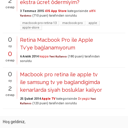
2
ekstra ücret ödermiyim?
cevap
3 Temmuz 2015
iOS App Store
kategorisinde
altf4
(
710
puan)
tarafından
soruldu
Yardımcı
macbook-pro-retina-13
macbook-pro
apple
apple-store
0
Retina Macbook Pro ile Apple
oy
Tv'ye bağlanamıyorum
0
6 Aralık 2014
kappa
(
180
puan)
tarafından
Yeni Kullanıcı
cevap
soruldu
0
Macbook pro retina ile apple tv
oy
ile samsung tv ye baglandigimda
2
kenarlarda siyah bosluklar kaliyor
cevap
25 Şubat 2014
Apple TV
kategorisinde
Dr.yagiz
Yeni
(
120
puan)
tarafından
soruldu
Kullanıcı
Hoş geldiniz,