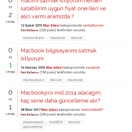
macimi satmak istiyorum nerden
oy
satabilirim uygun fiyat onerileri ve
2
alici varmi aramizda ?
cevap
12 Şubat 2015
Mac Ailesi
kategorisinde
serhatduman
(
220
puan)
tarafından
soruldu
Yeni Kullanıcı
macbook-pro
macbook
ikinciel
0
Macbook bilgisayarımı satmak
oy
istiyorum
1
16 Haziran 2015
Mac Ailesi
kategorisinde
esraltnsk
cevap
(
190
puan)
tarafından
soruldu
Yeni Kullanıcı
macbook-pro
ikinciel
macbook
0
Macbookpro mid 2014 alacağım,
oy
kaç sene daha güncelleme alır?
1
28 Ekim 2017
Mac Ailesi
kategorisinde
mehmetbet07
cevap
(
230
puan)
tarafından
soruldu
Yeni Kullanıcı
macbookpro
mid2014
ikinciel
güncelleme