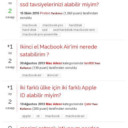
oy
ssd tavsiyelerinizi alabilir miyim?
2
15 Ekim 2015
Proton
(
1,060
puan)
tarafından
Yardımcı
cevap
soruldu
macbook
macbook-pro
harddisk
hard-disk
ssd
ssd-harddisk-macbook-ram
macbook-pro-yosemite
+1
Ikinci el Macbook Air'imi nerede
oy
satabilirim ?
2
30 Ağustos 2013
Mac Ailesi
kategorisinde
tan800
Yeni
cevap
(
130
puan)
tarafından
soruldu
Kullanıcı
macbook-air
ikinciel
+1
İki farklı ülke için iki farklı Apple
oy
ID alabilir miyim?
2
10 Ağustos 2013
Mac Ailesi
kategorisinde
Çatal
Yeni
cevap
(
200
puan)
tarafından
soruldu
Kullanıcı
apple
id
macbook
macbook-air
0