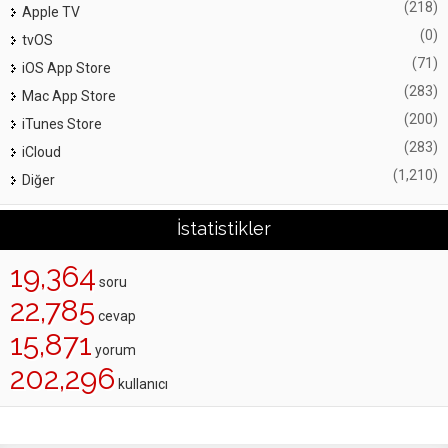
(218)
Apple TV
(0)
tvOS
(71)
iOS App Store
(283)
Mac App Store
(200)
iTunes Store
(283)
iCloud
(1,210)
Diğer
İstatistikler
19,364
soru
22,785
cevap
15,871
yorum
202,296
kullanıcı