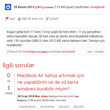
25 Kasım 2013
goktug
(
119,860
puan)
tarafından
cevaplandı
Uzman
Bugün gidip hem 11 hem 13 inçi şöyle bir test ettim. 11 inç gerçekten
daha taşınabilir olacak, SD kart olsa iyi olurdu ama birşekilde halledicez
artık :) En azından USB3.0 olan 2012 MD serisi bakayım bari. Tavsiye için
teşekkürler.
29 Kasım 2013
emintolga
tarafından
yorumlandı
Yeni Kullanıcı
İlgili sorular
0
MacBook Air hafıza artırmak için
oy
ne yapabilirim ve de sd karta
1
windows kurabilir miyim?
cevap
28 Ocak 2018
Mac Ailesi
kategorisinde
ahiri
Yeni
(
120
puan)
tarafından
soruldu
Kullanıcı
macbook-air
bootcamp
sd-card
ikinciel