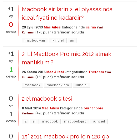
+1
Macbook air larin 2. el piyasasinda
oy
ideal fiyati ne kadardir?
0
20 Eylül 2013
Mac Ailesi
kategorisinde
salma
Yeni
cevap
(
170
puan)
tarafından
soruldu
Kullanıcı
macbook-air
ikinciel
air
+1
2. El MacBook Pro mid 2012 almak
oy
mantıklı mı?
1
26 Kasım 2016
Mac Ailesi
kategorisinde
Therossa
Yeni
cevap
(
160
puan)
tarafından
soruldu
Kullanıcı
macbook
macbook-pro
ikinciel
0
2.el macbook sitesi
oy
8 Mart 2014
Mac Ailesi
kategorisinde
burhanbora
1
(
420
puan)
tarafından
soruldu
Yardımcı
cevap
2
el
macbook
macbook-pro
ikinciel
0
15" 2011 macbook pro için 120 gb