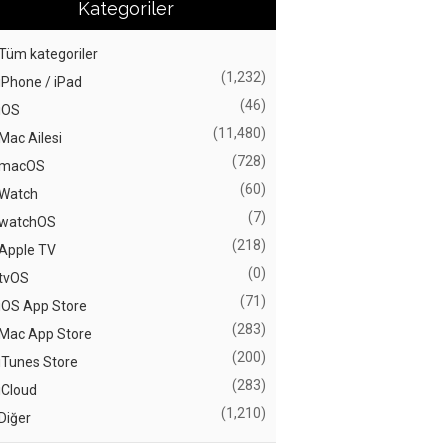
Kategoriler
Tüm kategoriler
(1,232)
iPhone / iPad
(46)
iOS
(11,480)
Mac Ailesi
(728)
macOS
(60)
Watch
(7)
watchOS
(218)
Apple TV
(0)
tvOS
(71)
iOS App Store
(283)
Mac App Store
(200)
iTunes Store
(283)
iCloud
(1,210)
Diğer