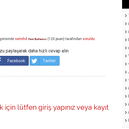
gorisinde
semihd
(
120
puan)
tarafından
soruldu
Yeni Kullanıcı
u paylaşarak daha hızlı cevap alın
Facebook
Twitter
 için lütfen
giriş yapınız
veya
kayıt