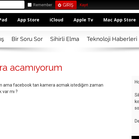
Remember
Kayıt
Pad
App Store
iCloud
Apple Tv
Mac App Store
ış
Bir Soru Sor
Sihirli Elma
Teknoloji Haberleri
ra acamıyorum
Ho
um ama facebook tan kamera acmak istediğim zaman
 var mı ?
Si
kı
so
De