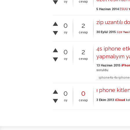
oy
cevap
5 Haziran 2014
ESUU
zip uzantılı 
0
2
30 Eylül 2015
öze
oy
cevap
Yeni 
4s iphone etk
0
2
yapmalıyım y
oy
cevap
13 Haziran 2015
iPhon
soruldu
iphone4s-4s-iphoneet
ı phone kitle
0
0
3 Ekim 2013
iCloud
ka
oy
cevap