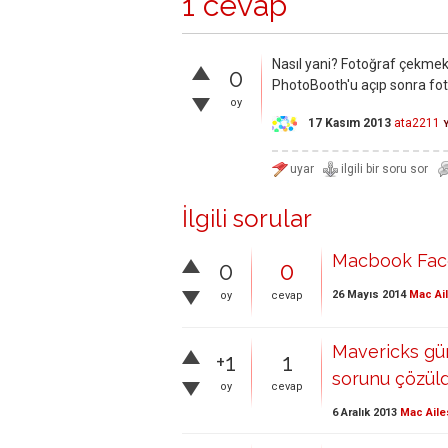
1 cevap
Nasıl yani? Fotoğraf çekmek
0
PhotoBooth'u açıp sonra fot
oy
17 Kasım 2013
ata2211
İlgili sorular
Macbook Face
0
0
26 Mayıs 2014
Mac Ai
oy
cevap
Mavericks gü
+1
1
sorunu çözüld
oy
cevap
6 Aralık 2013
Mac Aile