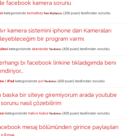
ile facebook kamera sorunu
si
kategorisinde
kemalbey
(
250
puan)
tarafından
soruldu
Yeni Kullanıcı
dvr kamera sistemini iphone dan Kameraları
zleyebleceğim bir program varmı.
ilesi
kategorisinde
akarvardar
(
420
puan)
tarafından
soruldu
Yardımcı
rhangı bı facebook linkine tıkladıgımda benı
diriyor...
ne / iPad
kategorisinde
pol
(
650
puan)
tarafından
soruldu
Yardımcı
 baska bir siteye giremiyorum arada youtube
 sorunu nasil çözebilirim
esi
kategorisinde
hatice kübra
(
420
puan)
tarafından
soruldu
Yardımcı
acebook mesaj bölümünden girince paylaşılan
 silme