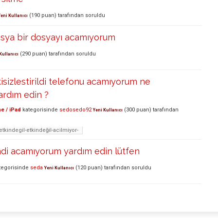
(
190
puan)
tarafından
soruldu
Yeni Kullanıcı
dosya bir dosyayı acamıyorum
(
290
puan)
tarafından
soruldu
Kullanıcı
isizlestirildi telefonu acamıyorum ne
ardım edin ?
e / iPad
kategorisinde
sedosedo92
(
300
puan)
tarafından
Yeni Kullanıcı
kindegil-etkindeğil-acilmiyor-
ndi acamıyorum yardım edin lütfen
tegorisinde
seda
(
120
puan)
tarafından
soruldu
Yeni Kullanıcı