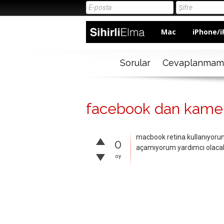
Mac
iPhone/i
Sorular
Cevaplanmam
facebook dan kame
macbook retina kullanıyor
0
açamıyorum yardımcı olacak
oy