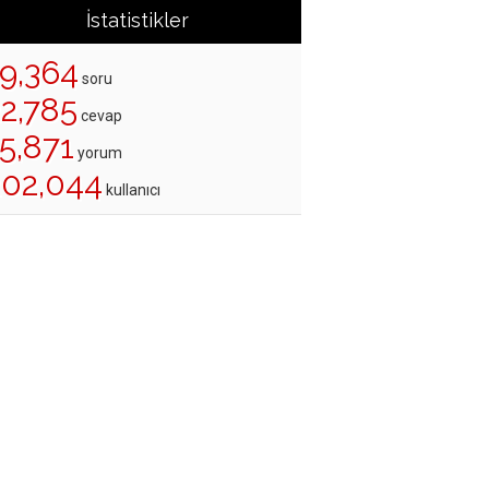
İstatistikler
19,364
soru
22,785
cevap
5,871
yorum
202,044
kullanıcı