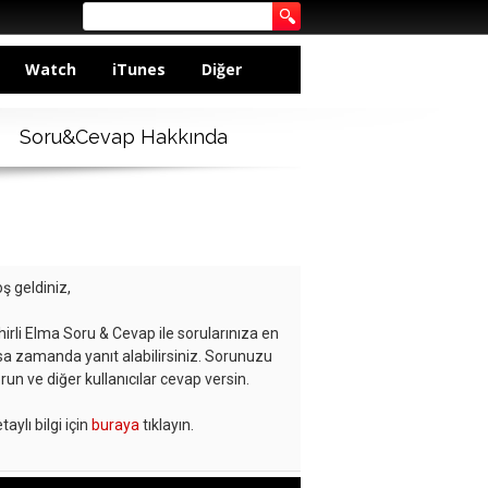
Watch
iTunes
Diğer
Soru&Cevap Hakkında
ş geldiniz,
hirli Elma Soru & Cevap ile sorularınıza en
sa zamanda yanıt alabilirsiniz. Sorunuzu
run ve diğer kullanıcılar cevap versin.
taylı bilgi için
buraya
tıklayın.