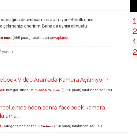
 istediğinizde webcam mi açılmıyor? Ben ilk önce
o çekmenizi öneririm. Bana da aynısı olmuştu.
(
560
puan)
tarafından
cevaplandı
1
Yardımcı
book Video Aramada Kamera Açılmıyor ?
lesi
kategorisinde
HainKost0k
(
1,360
puan)
tarafından
soruldu
Yardımcı
ncellemesinden sonra facebook kamera
ü ama...
si
kategorisinde
sezer.92
(
820
puan)
tarafından
soruldu
Yardımcı