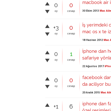
macbook air 
0
0
30 Ekim 2013
Mac Aile
oy
cevap
İş yerimdeki 
+3
0
mac os x te i
oy
cevap
18 Haziran 2012
Mac A
İphone dan he
0
1
safariye yönlen
oy
cevap
22 Ağustos 2017
iPho
facebook dan
0
0
da aciliyor bu
oy
cevap
20 Aralık 2015
Mac Ail
iphone dan f
+1
6
özel resimleri