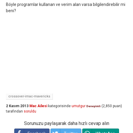
Böyle programlar kullanan ve verim alan varsa bilgilendirebilir mi
beni?
crossover-imac-mavericks
2 Kasım 2013
Mac Ailesi
kategorisinde
umutgur
(
2,850
puan)
Deneyimli
tarafından
soruldu
Sorunuzu paylaşarak daha hızlı cevap alın