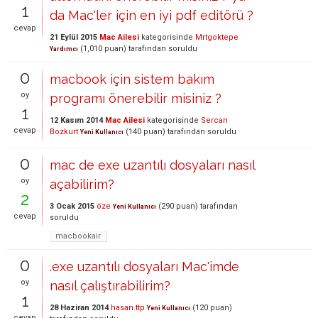
1
da Mac'ler için en iyi pdf editörü ?
cevap
21 Eylül 2015
Mac Ailesi
kategorisinde
Mrtgoktepe
(
1,010
puan)
tarafından
soruldu
Yardımcı
0
macbook için sistem bakım
oy
programı önerebilir misiniz ?
1
12 Kasım 2014
Mac Ailesi
kategorisinde
Sercan
cevap
Bozkurt
(
140
puan)
tarafından
soruldu
Yeni Kullanıcı
0
mac de exe uzantılı dosyaları nasıl
oy
açabilirim?
2
3 Ocak 2015
öze
(
290
puan)
tarafından
Yeni Kullanıcı
cevap
soruldu
macbookair
0
.exe uzantılı dosyaları Mac'imde
oy
nasıl çalıştırabilirim?
1
28 Haziran 2014
hasan.ttp
(
120
puan)
Yeni Kullanıcı
cevap