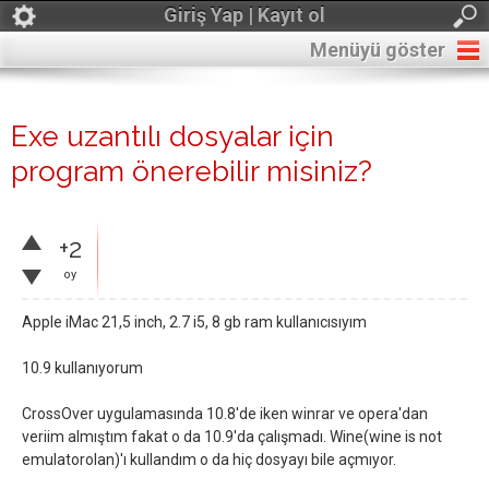
Giriş Yap | Kayıt ol
Menüyü göster
Exe uzantılı dosyalar için
program önerebilir misiniz?
+2
oy
Apple iMac 21,5 inch, 2.7 i5, 8 gb ram kullanıcısıyım
10.9 kullanıyorum
CrossOver uygulamasında 10.8'de iken winrar ve opera'dan
veriim almıştım fakat o da 10.9'da çalışmadı. Wine(wine is not
emulatorolan)'ı kullandım o da hiç dosyayı bile açmıyor.