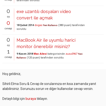
tarafından
soruldu
0
exe uzantılı dosyaları video
oy
convert ile açmak
0
18 Şubat 2014
dogas
(
380
puan)
tarafından
Yeni Kullanıcı
cevap
soruldu
0
MacBook Air ile uyumlu harici
oy
monitor önerebilir misiniz?
1
9 Kasım 2018
Mac Ailesi
kategorisinde
zuzu0967
Yeni
cevap
(
120
puan)
tarafından
soruldu
Kullanıcı
Hoş geldiniz,
Sihirli Elma Soru & Cevap ile sorularınıza en kısa zamanda yanıt
alabilirsiniz. Sorunuzu sorun ve diğer kullanıcılar cevap versin.
Detaylı bilgi için
buraya
tıklayın.