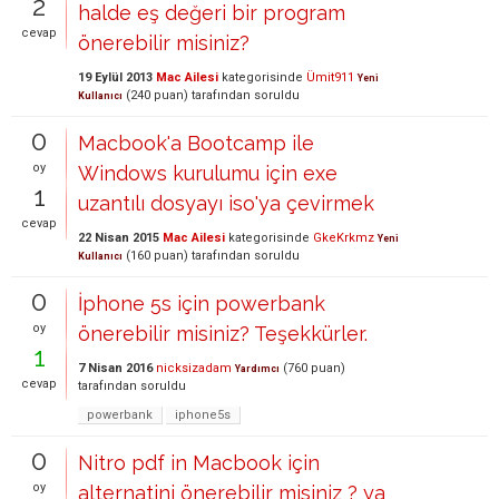
2
halde eş değeri bir program
cevap
önerebilir misiniz?
19 Eylül 2013
Mac Ailesi
kategorisinde
Ümit911
Yeni
(
240
puan)
tarafından
soruldu
Kullanıcı
0
Macbook'a Bootcamp ile
oy
Windows kurulumu için exe
1
uzantılı dosyayı iso'ya çevirmek
cevap
22 Nisan 2015
Mac Ailesi
kategorisinde
GkeKrkmz
Yeni
(
160
puan)
tarafından
soruldu
Kullanıcı
0
İphone 5s için powerbank
oy
önerebilir misiniz? Teşekkürler.
1
7 Nisan 2016
nicksizadam
(
760
puan)
Yardımcı
cevap
tarafından
soruldu
powerbank
iphone5s
0
Nitro pdf in Macbook için
oy
alternatini önerebilir misiniz ? ya