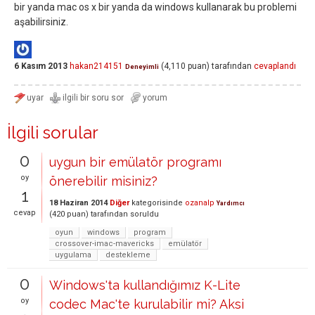
bir yanda mac os x bir yanda da windows kullanarak bu problemi
aşabilirsiniz.
6 Kasım 2013
hakan214151
(
4,110
puan)
tarafından
cevaplandı
Deneyimli
İlgili sorular
0
uygun bir emülatör programı
oy
önerebilir misiniz?
1
18 Haziran 2014
Diğer
kategorisinde
ozanalp
Yardımcı
cevap
(
420
puan)
tarafından
soruldu
oyun
windows
program
crossover-imac-mavericks
emülatör
uygulama
destekleme
0
Windows'ta kullandığımız K-Lite
oy
codec Mac'te kurulabilir mi? Aksi