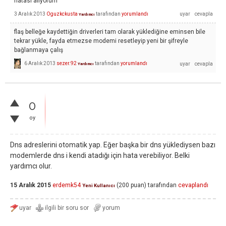
hatası alıyorum
3 Aralık 2013
Oguzkckusta
tarafından
yorumlandı
Yardımcı
flaş belleğe kaydettiğin driverleri tam olarak yüklediğine eminsen bile
tekrar yükle, fayda etmezse modemi resetleyip yeni bir şifreyle
bağlanmaya çalış
6 Aralık 2013
sezer.92
tarafından
yorumlandı
Yardımcı
0
oy
Dns adreslerini otomatik yap. Eğer başka bir dns yüklediysen bazı
modemlerde dns i kendi atadığı için hata verebiliyor. Belki
yardımcı olur.
15 Aralık 2015
erdemk54
(
200
puan)
tarafından
cevaplandı
Yeni Kullanıcı