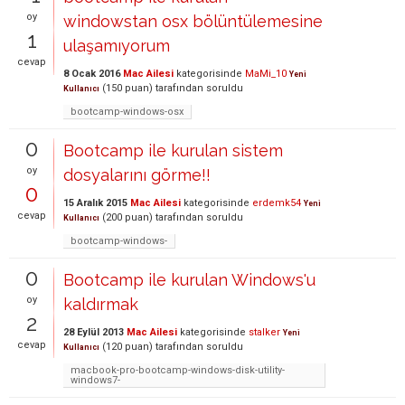
oy
windowstan osx bölüntülemesine
1
ulaşamıyorum
cevap
8 Ocak 2016
Mac Ailesi
kategorisinde
MaMi_10
Yeni
(
150
puan)
tarafından
soruldu
Kullanıcı
bootcamp-windows-osx
0
Bootcamp ile kurulan sistem
oy
dosyalarını görme!!
0
15 Aralık 2015
Mac Ailesi
kategorisinde
erdemk54
Yeni
cevap
(
200
puan)
tarafından
soruldu
Kullanıcı
bootcamp-windows-
0
Bootcamp ile kurulan Windows'u
oy
kaldırmak
2
28 Eylül 2013
Mac Ailesi
kategorisinde
stalker
Yeni
cevap
(
120
puan)
tarafından
soruldu
Kullanıcı
macbook-pro-bootcamp-windows-disk-utility-
windows7-