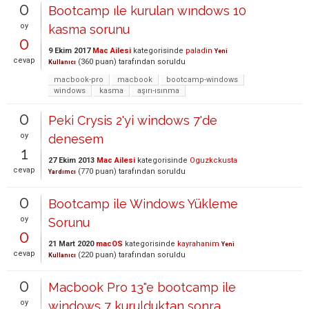
0
Bootcamp ıle kurulan wındows 10
oy
kasma sorunu
0
9 Ekim 2017
Mac Ailesi
kategorisinde
paladin
Yeni
cevap
(
360
puan)
tarafından
soruldu
Kullanıcı
macbook-pro
macbook
bootcamp-windows
windows
kasma
aşırı-ısınma
0
Peki Crysis 2'yi windows 7'de
oy
denesem
1
27 Ekim 2013
Mac Ailesi
kategorisinde
Oguzkckusta
cevap
(
770
puan)
tarafından
soruldu
Yardımcı
0
Bootcamp ile Windows Yükleme
oy
Sorunu
0
21 Mart 2020
macOS
kategorisinde
kayrahanim
Yeni
cevap
(
220
puan)
tarafından
soruldu
Kullanıcı
0
Macbook Pro 13"e bootcamp ile
oy
windows 7 kurulduktan sonra