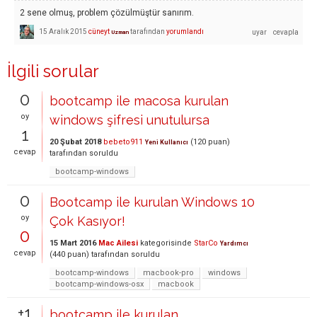
2 sene olmuş, problem çözülmüştür sanırım.
15 Aralık 2015
cüneyt
tarafından
yorumlandı
Uzman
İlgili sorular
0
bootcamp ile macosa kurulan
oy
windows şifresi unutulursa
1
20 Şubat 2018
bebeto911
(
120
puan)
Yeni Kullanıcı
cevap
tarafından
soruldu
bootcamp-windows
0
Bootcamp ile kurulan Windows 10
oy
Çok Kasıyor!
0
15 Mart 2016
Mac Ailesi
kategorisinde
StarCo
Yardımcı
cevap
(
440
puan)
tarafından
soruldu
bootcamp-windows
macbook-pro
windows
bootcamp-windows-osx
macbook
+1
bootcamp ile kurulan