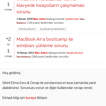
1
klavyede kısayolların çalışmaması
cevap
sorunu.
2 Nisan 2018
Mac Ailesi
kategorisinde
sydakrrslan
Yeni
(
120
puan)
tarafından
soruldu
Kullanıcı
macbook-pro
bootcamp-windows
+2
MacBook Air'a bootcamp ile
oy
windows yükleme sorunu
1
10 Nisan 2013
Mac Ailesi
kategorisinde
karakurtomer
cevap
(
260
puan)
tarafından
soruldu
Yeni Kullanıcı
Hoş geldiniz,
Sihirli Elma Soru & Cevap ile sorularınıza en kısa zamanda yanıt
alabilirsiniz. Sorunuzu sorun ve diğer kullanıcılar cevap versin.
Detaylı bilgi için
buraya
tıklayın.