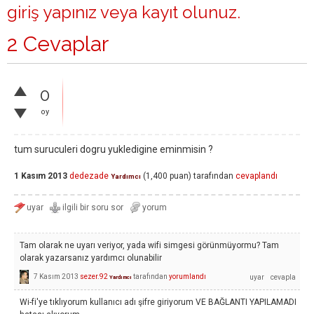
giriş yapınız
veya
kayıt olunuz
.
2 Cevaplar
0
oy
tum suruculeri dogru yukledigine eminmisin ?
1 Kasım 2013
dedezade
(
1,400
puan)
tarafından
cevaplandı
Yardımcı
Tam olarak ne uyarı veriyor, yada wifi simgesi görünmüyormu? Tam
olarak yazarsanız yardımcı olunabilir
7 Kasım 2013
sezer.92
tarafından
yorumlandı
Yardımcı
Wi-fi'ye tıklıyorum kullanıcı adı şifre giriyorum VE BAĞLANTI YAPILAMADI