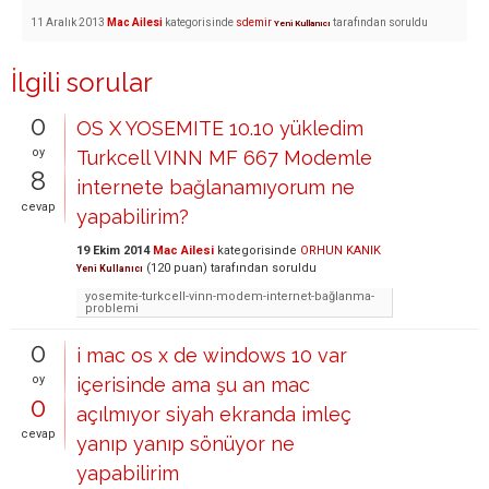
11 Aralık 2013
Mac Ailesi
kategorisinde
sdemir
tarafından
soruldu
Yeni Kullanıcı
İlgili sorular
0
OS X YOSEMITE 10.10 yükledim
oy
Turkcell VINN MF 667 Modemle
8
internete bağlanamıyorum ne
cevap
yapabilirim?
19 Ekim 2014
Mac Ailesi
kategorisinde
ORHUN KANIK
(
120
puan)
tarafından
soruldu
Yeni Kullanıcı
yosemite-turkcell-vinn-modem-internet-bağlanma-
problemi
0
i mac os x de windows 10 var
oy
içerisinde ama şu an mac
0
açılmıyor siyah ekranda imleç
cevap
yanıp yanıp sönüyor ne
yapabilirim