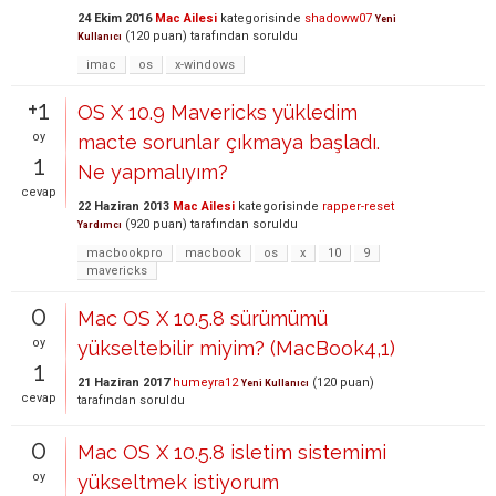
24 Ekim 2016
Mac Ailesi
kategorisinde
shadoww07
Yeni
(
120
puan)
tarafından
soruldu
Kullanıcı
imac
os
x-windows
+1
OS X 10.9 Mavericks yükledim
oy
macte sorunlar çıkmaya başladı.
1
Ne yapmalıyım?
cevap
22 Haziran 2013
Mac Ailesi
kategorisinde
rapper-reset
(
920
puan)
tarafından
soruldu
Yardımcı
macbookpro
macbook
os
x
10
9
mavericks
0
Mac OS X 10.5.8 sürümümü
oy
yükseltebilir miyim? (MacBook4,1)
1
21 Haziran 2017
humeyra12
(
120
puan)
Yeni Kullanıcı
cevap
tarafından
soruldu
0
Mac OS X 10.5.8 isletim sistemimi
oy
yükseltmek istiyorum