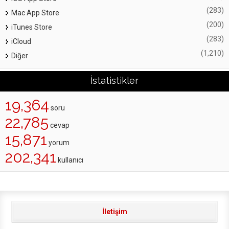
(283)
Mac App Store
(200)
iTunes Store
(283)
iCloud
(1,210)
Diğer
İstatistikler
19,364
soru
22,785
cevap
15,871
yorum
202,341
kullanıcı
İletişim