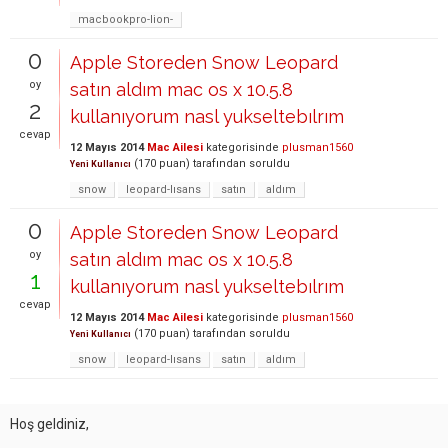
macbookpro-lion-
0
Apple Storeden Snow Leopard
oy
satın aldım mac os x 10.5.8
2
kullanıyorum nasl yukseltebılrım
cevap
12 Mayıs 2014
Mac Ailesi
kategorisinde
plusman1560
(
170
puan)
tarafından
soruldu
Yeni Kullanıcı
snow
leopard-lısans
satın
aldım
0
Apple Storeden Snow Leopard
oy
satın aldım mac os x 10.5.8
1
kullanıyorum nasl yukseltebılrım
cevap
12 Mayıs 2014
Mac Ailesi
kategorisinde
plusman1560
(
170
puan)
tarafından
soruldu
Yeni Kullanıcı
snow
leopard-lısans
satın
aldım
Hoş geldiniz,