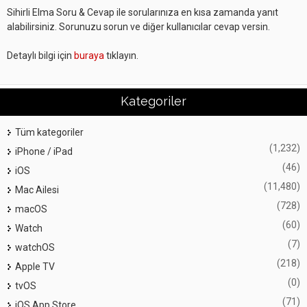
Sihirli Elma Soru & Cevap ile sorularınıza en kısa zamanda yanıt
alabilirsiniz. Sorunuzu sorun ve diğer kullanıcılar cevap versin.
Detaylı bilgi için
buraya
tıklayın.
Kategoriler
Tüm kategoriler
(1,232)
iPhone / iPad
(46)
iOS
(11,480)
Mac Ailesi
(728)
macOS
(60)
Watch
(7)
watchOS
(218)
Apple TV
(0)
tvOS
(71)
iOS App Store