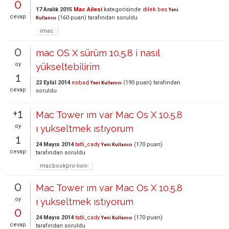
0
17 Aralık 2015
Mac Ailesi
kategorisinde
dilek bas
Yeni
cevap
(
160
puan)
tarafından
soruldu
Kullanıcı
imac
0
mac OS X sürüm 10.5.8 i nasıl
oy
yükseltebilirim
1
22 Eylül 2014
enbad
(
190
puan)
tarafından
Yeni Kullanıcı
cevap
soruldu
+1
Mac Tower ım var Mac Os X 10.5.8
oy
ı yukseltmek ıstıyorum
1
24 Mayıs 2014
tatli_cady
(
170
puan)
Yeni Kullanıcı
cevap
tarafından
soruldu
macbookpro-lion-
0
Mac Tower ım var Mac Os X 10.5.8
oy
ı yukseltmek ıstıyorum
0
24 Mayıs 2014
tatli_cady
(
170
puan)
Yeni Kullanıcı
cevap
tarafından
soruldu