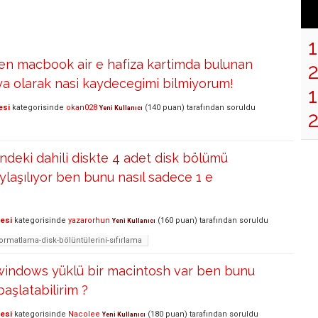
en macbook air e hafiza kartimda bulunan
ya olarak nasi kaydecegimi bilmiyorum!
1
esi
kategorisinde
okan028
(
140
puan)
tarafından
soruldu
Yeni Kullanıcı
indeki dahili diskte 4 adet disk bölümü
ylaşılıyor ben bunu nasıl sadece 1 e
lesi
kategorisinde
yazarorhun
(
160
puan)
tarafından
soruldu
Yeni Kullanıcı
formatlama-disk-bölüntülerini-sıfırlama
windows yüklü bir macintosh var ben bunu
aşlatabilirim ?
lesi
kategorisinde
Nacolee
(
180
puan)
tarafından
soruldu
Yeni Kullanıcı