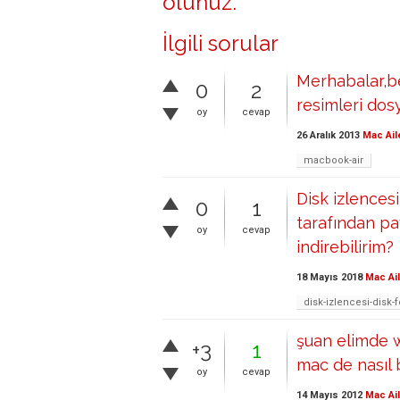
olunuz
.
İlgili sorular
Merhabalar,b
0
2
resimleri dos
oy
cevap
26 Aralık 2013
Mac Ail
macbook-air
Disk izlences
0
1
tarafından pa
oy
cevap
indirebilirim?
18 Mayıs 2018
Mac Ai
disk-izlencesi-disk-
şuan elimde 
+3
1
mac de nasıl b
oy
cevap
14 Mayıs 2012
Mac Ai