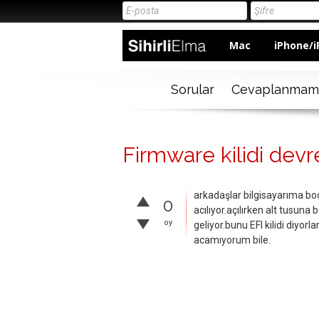
Mac
iPhone/i
Sorular
Cevaplanmam
Firmware kilidi dev
arkadaşlar bilgisayarıma b
0
acılıyor.açılırken alt tusuna 
oy
geliyor.bunu EFI kilidi diyor
acamıyorum bile.