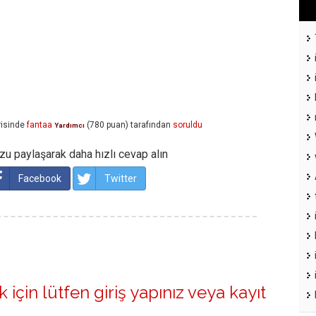
isinde
fantaa
(
780
puan)
tarafından
soruldu
Yardımcı
u paylaşarak daha hızlı cevap alın
Facebook
Twitter
 için lütfen
giriş yapınız
veya
kayıt