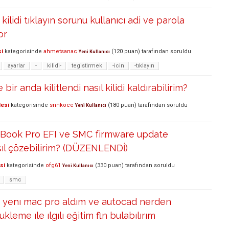
 kilidi tıklayın sorunu kullanıcı adi ve parola
or
si
kategorisinde
ahmetsanac
(
120
puan)
tarafından
soruldu
Yeni Kullanıcı
ayarlar
-
kilidi-
tegistirmek
-icin
-tıklayın
bir anda kilitlendi nasıl kilidi kaldırabilirim?
lesi
kategorisinde
snnkoce
(
180
puan)
tarafından
soruldu
Yeni Kullanıcı
Book Pro EFI ve SMC firmware update
ıl çözebilirim? (DÜZENLENDİ)
si
kategorisinde
ofg61
(
330
puan)
tarafından
soruldu
Yeni Kullanıcı
smc
yenı mac pro aldım ve autocad nerden
ukleme ıle ılgılı eğitim fln bulabılırım