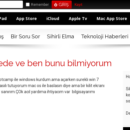
Remember
Kayıt
Pad
App Store
iCloud
Apple Tv
Mac App Store
ış
Bir Soru Sor
Sihirli Elma
Teknoloji Haberleri
rede ve ben bunu bilmiyorum
Ho
ootcamp ile windows kurdum.ama açarken sureklı win 7
basılı tutuyorum mac os ile baslasın diye ama bir kilit ekranı
Si
lar sanırım.ÇOk acıl yardıma ihtiyacım var bilgisayarımı
kı
so
De