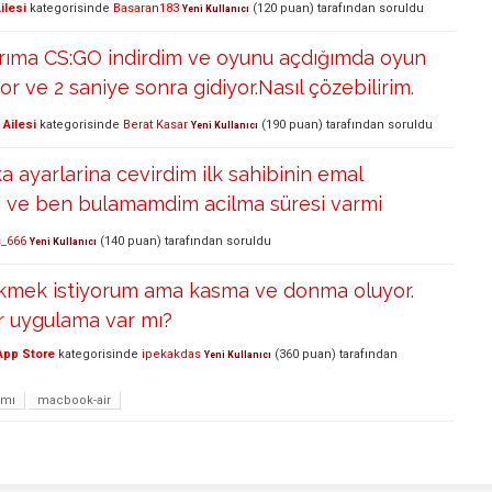
ilesi
kategorisinde
Basaran183
(
120
puan)
tarafından
soruldu
Yeni Kullanıcı
arıma CS:GO indirdim ve oyunu açdığımda oyun
r ve 2 saniye sonra gidiyor.Nasıl çözebilirim.
Ailesi
kategorisinde
Berat Kasar
(
190
puan)
tarafından
soruldu
Yeni Kullanıcı
ka ayarlarina cevirdim ilk sahibinin emal
edi ve ben bulamamdim acilma süresi varmi
_666
(
140
puan)
tarafından
soruldu
Yeni Kullanıcı
kmek istiyorum ama kasma ve donma oluyor.
 uygulama var mı?
App Store
kategorisinde
ipekakdas
(
360
puan)
tarafından
Yeni Kullanıcı
amı
macbook-air