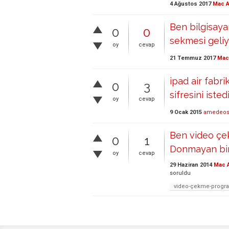
4 Ağustos 2017
Mac A
Ben bilgisay
0
0
sekmesi geliyo
oy
cevap
21 Temmuz 2017
Mac 
ipad air fabri
0
3
sifresini ist
oy
cevap
9 Ocak 2015
amedeos
Ben video çe
0
1
Donmayan bir
oy
cevap
29 Haziran 2014
Mac 
soruldu
video-çekme-progr