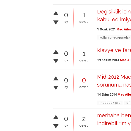
Degisiklik icin
0
1
kabul edilmiy
oy
cevap
1 Ocak 2021
Mac Aile
kullanıcı-adı-parola-
klavye ve fare 
0
1
19 Kasım 2014
Mac Ai
oy
cevap
Mid-2012 Mac
0
0
sorunumu nas
oy
cevap
14 Ekim 2014
Mac Aile
macbook-pro
efi
merhaba ben 
0
2
indirebilirim y
oy
cevap