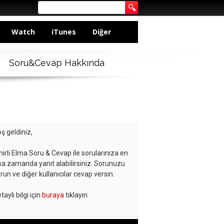
Watch
iTunes
Diğer
Soru&Cevap Hakkında
ş geldiniz,
hirli Elma Soru & Cevap ile sorularınıza en
sa zamanda yanıt alabilirsiniz. Sorunuzu
run ve diğer kullanıcılar cevap versin.
taylı bilgi için
buraya
tıklayın.