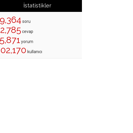
İstatistikler
19,364
soru
22,785
cevap
5,871
yorum
202,170
kullanıcı