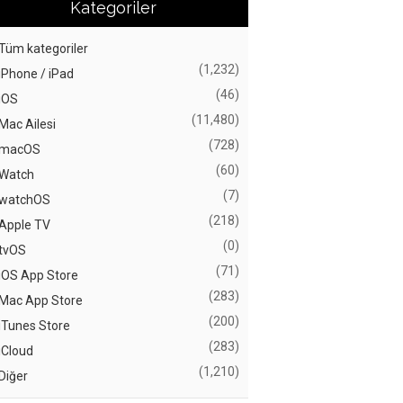
Kategoriler
Tüm kategoriler
(1,232)
iPhone / iPad
(46)
iOS
(11,480)
Mac Ailesi
(728)
macOS
(60)
Watch
(7)
watchOS
(218)
Apple TV
(0)
tvOS
(71)
iOS App Store
(283)
Mac App Store
(200)
iTunes Store
(283)
iCloud
(1,210)
Diğer