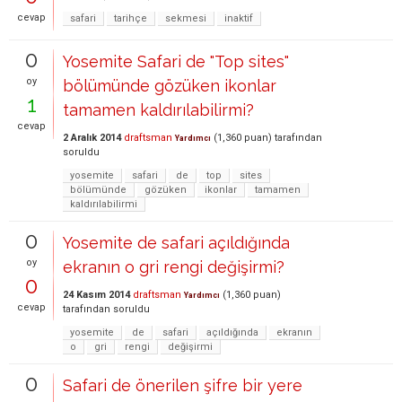
cevap
safari
tarihçe
sekmesi
inaktif
0
Yosemite Safari de "Top sites"
oy
bölümünde gözüken ikonlar
1
tamamen kaldırılabilirmi?
cevap
2 Aralık 2014
draftsman
(
1,360
puan)
tarafından
Yardımcı
soruldu
yosemite
safari
de
top
sites
bölümünde
gözüken
ikonlar
tamamen
kaldırılabilirmi
0
Yosemite de safari açıldığında
oy
ekranın o gri rengi değişirmi?
0
24 Kasım 2014
draftsman
(
1,360
puan)
Yardımcı
cevap
tarafından
soruldu
yosemite
de
safari
açıldığında
ekranın
o
gri
rengi
değişirmi
0
Safari de önerilen şifre bir yere