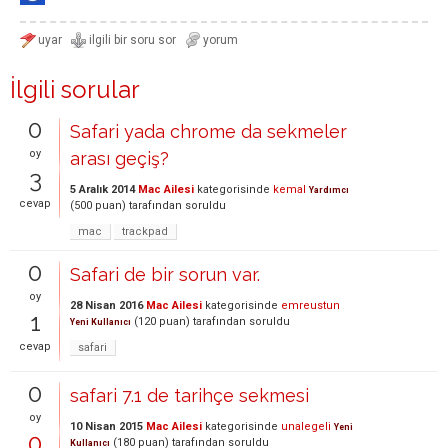
İlgili sorular
0
Safari yada chrome da sekmeler
oy
arası geçiş?
3
5 Aralık 2014
Mac Ailesi
kategorisinde
kemal
Yardımcı
cevap
(
500
puan)
tarafından
soruldu
mac
trackpad
0
Safari de bir sorun var.
oy
28 Nisan 2016
Mac Ailesi
kategorisinde
emreustun
1
(
120
puan)
tarafından
soruldu
Yeni Kullanıcı
cevap
safari
0
safari 7.1 de tarihçe sekmesi
oy
10 Nisan 2015
Mac Ailesi
kategorisinde
unalegeli
Yeni
0
(
180
puan)
tarafından
soruldu
Kullanıcı