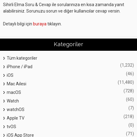
Sihirli Elma Soru & Cevap ile sorularınıza en kısa zamanda yanıt
alabilirsiniz. Sorunuzu sorun ve diğer kullanıcılar cevap versin.
Detaylı bilgi için
buraya
tıklayın.
Kategoriler
Tüm kategoriler
(1,232)
iPhone / iPad
(46)
iOS
(11,480)
Mac Ailesi
(728)
macOS
(60)
Watch
(7)
watchOS
(218)
Apple TV
(0)
tvOS
(71)
iOS App Store