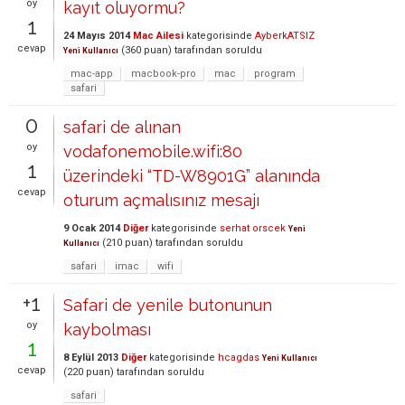
oy
kayıt oluyormu?
1
24 Mayıs 2014
Mac Ailesi
kategorisinde
AyberkATSIZ
cevap
(
360
puan)
tarafından
soruldu
Yeni Kullanıcı
mac-app
macbook-pro
mac
program
safari
0
safari de alınan
oy
vodafonemobile.wifi:80
1
üzerindeki “TD-W8901G” alanında
cevap
oturum açmalısınız mesajı
9 Ocak 2014
Diğer
kategorisinde
serhat orscek
Yeni
(
210
puan)
tarafından
soruldu
Kullanıcı
safari
imac
wifi
+1
Safari de yenile butonunun
oy
kaybolması
1
8 Eylül 2013
Diğer
kategorisinde
hcagdas
Yeni Kullanıcı
cevap
(
220
puan)
tarafından
soruldu
safari