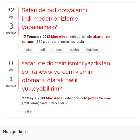
+2
Safari de pdf dosyalarını
oy
indirmeden önizleme
3
yapamamak?
cevap
17 Temmuz 2013
Mac Ailesi
kategorisinde
akgngr
Yeni
(
360
puan)
tarafından
soruldu
Kullanıcı
safari
pdf
adobe
reader
önizleme
0
safari de domain ismini yazdıktan
oy
sonra www ve com kısmını
1
otomatik olarak nasıl
cevap
yükleyebilirim?
27 Mayıs 2013
Mac Ailesi
kategorisinde
jazzer
Yardımcı
(
720
puan)
tarafından
soruldu
safari
Hoş geldiniz,