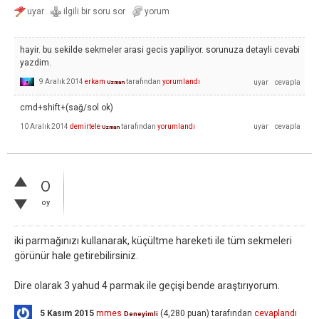
hayir. bu sekilde sekmeler arasi gecis yapiliyor. sorunuza detayli cevabi
yazdim.
9 Aralık 2014
erkam
tarafından
yorumlandı
Uzman
cmd+shift+(sağ/sol ok)
10 Aralık 2014
demirtele
tarafından
yorumlandı
Uzman
0
oy
iki parmağınızı kullanarak, küçültme hareketi ile tüm sekmeleri
görünür hale getirebilirsiniz.
Dire olarak 3 yahud 4 parmak ile geçişi bende araştırıyorum.
5 Kasım 2015
mmes
(
4,280
puan)
tarafından
cevaplandı
Deneyimli