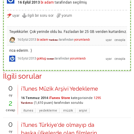
16 Eylül 2013
bi adam
tarafından
seçilmiş
Teşekkürler. Çok yerinde oldu bu. Fazladan bir 25 GB veriden kurtardınız.
16 Eylül 2013
bi adam
tarafından
yorumlandı
Yardımcı
rica ederim. :)
16 Eylül 2013
goktug
tarafından
yorumlandı
Uzman
İlgili sorular
0
iTunes Müzik Arşivi Yedekleme
oy
16 Temmuz 2014
iTunes Store
kategorisinde
1295
2
(
1,610
puan)
tarafından
soruldu
Yardımcı
cevap
itunes
yedekleme
müzik
arşivi
0
iTunes Türkiye'de olmayıp da
oy
başka ülkelerde olan filmlerin