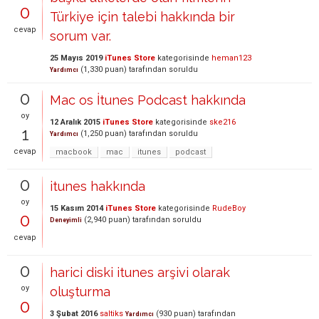
0
Türkiye için talebi hakkında bir
cevap
sorum var.
25 Mayıs 2019
iTunes Store
kategorisinde
heman123
(
1,330
puan)
tarafından
soruldu
Yardımcı
0
Mac os İtunes Podcast hakkında
oy
12 Aralık 2015
iTunes Store
kategorisinde
ske216
1
(
1,250
puan)
tarafından
soruldu
Yardımcı
cevap
macbook
mac
itunes
podcast
0
itunes hakkında
oy
15 Kasım 2014
iTunes Store
kategorisinde
RudeBoy
0
(
2,940
puan)
tarafından
soruldu
Deneyimli
cevap
0
harici diski itunes arşivi olarak
oy
oluşturma
0
3 Şubat 2016
saltiks
(
930
puan)
tarafından
Yardımcı