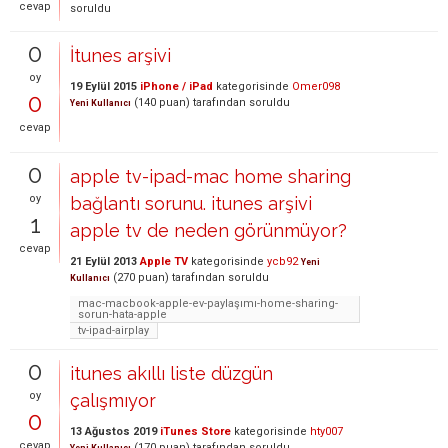
cevap
soruldu
0
İtunes arşivi
oy
19 Eylül 2015
iPhone / iPad
kategorisinde
Omer098
0
(
140
puan)
tarafından
soruldu
Yeni Kullanıcı
cevap
0
apple tv-ipad-mac home sharing
oy
bağlantı sorunu. itunes arşivi
1
apple tv de neden görünmüyor?
cevap
21 Eylül 2013
Apple TV
kategorisinde
ycb92
Yeni
(
270
puan)
tarafından
soruldu
Kullanıcı
mac-macbook-apple-ev-paylaşımı-home-sharing-
sorun-hata-apple
tv-ipad-airplay
0
itunes akıllı liste düzgün
oy
çalışmıyor
0
13 Ağustos 2019
iTunes Store
kategorisinde
hty007
cevap
(
170
puan)
tarafından
soruldu
Yeni Kullanıcı