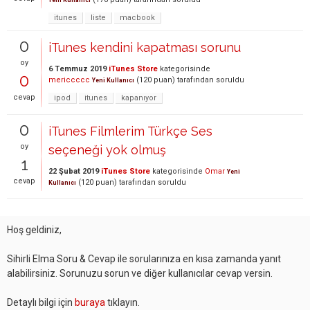
itunes
liste
macbook
0
iTunes kendini kapatması sorunu
oy
6 Temmuz 2019
iTunes Store
kategorisinde
0
mericcccc
(
120
puan)
tarafından
soruldu
Yeni Kullanıcı
cevap
ipod
itunes
kapanıyor
0
iTunes Filmlerim Türkçe Ses
oy
seçeneği yok olmuş
1
22 Şubat 2019
iTunes Store
kategorisinde
Omar
Yeni
cevap
(
120
puan)
tarafından
soruldu
Kullanıcı
Hoş geldiniz,
Sihirli Elma Soru & Cevap ile sorularınıza en kısa zamanda yanıt
alabilirsiniz. Sorunuzu sorun ve diğer kullanıcılar cevap versin.
Detaylı bilgi için
buraya
tıklayın.