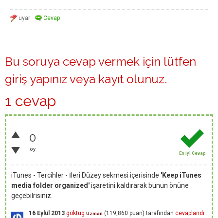
Bu soruya cevap vermek için lütfen
giriş yapınız
veya
kayıt olunuz
.
1 cevap
0
oy
En İyi Cevap
iTunes - Tercihler - İleri Düzey sekmesi içerisinde
'Keep iTunes
media folder organized'
işaretini kaldırarak bunun önüne
geçebilrisiniz.
16 Eylül 2013
goktug
(
119,860
puan)
tarafından
cevaplandı
Uzman