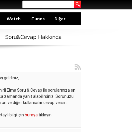
Watch
iTunes
Diğer
Soru&Cevap Hakkında
ş geldiniz,
hirli Elma Soru & Cevap ile sorularınıza en
sa zamanda yanıt alabilirsiniz. Sorunuzu
run ve diğer kullanıcılar cevap versin.
taylı bilgi için
buraya
tıklayın.