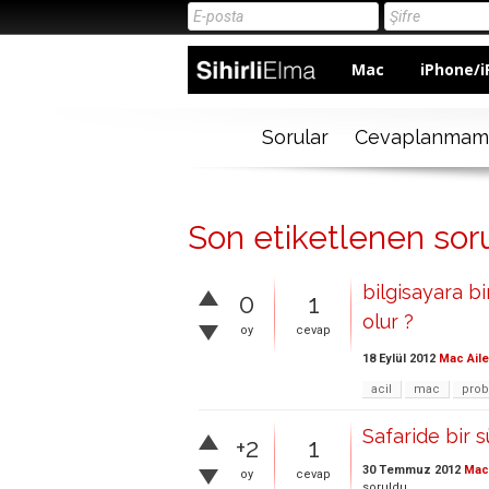
Mac
iPhone/i
Sorular
Cevaplanmam
Son etiketlenen sor
bilgisayara b
0
1
olur ?
oy
cevap
18 Eylül 2012
Mac Aile
acil
mac
prob
Safaride bir 
+2
1
30 Temmuz 2012
Mac 
oy
cevap
soruldu