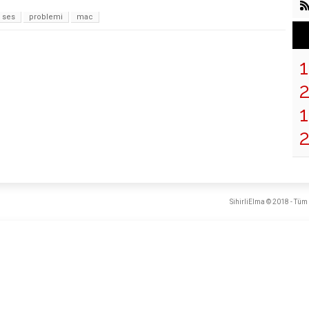
ses
problemi
mac
1
SihirliElma © 2018 - Tüm 