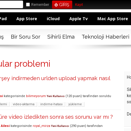
Remember
Kayıt
Pad
App Store
iCloud
Apple Tv
Mac App Store
ış
Bir Soru Sor
Sihirli Elma
Teknoloji Haberleri
ular problemi
Ho
irşey indirmeden urlden upload yapmak nasıl
Si
kı
si
kategorisinde
bilimeyorum
(
120
puan)
tarafından
soruldu
Yeni Kullanıcı
so
lemi
video-aktarma
indirme-hatası
yükleme
De
süre video izledikten sonra ses sorunu var mı ?
Ailesi
kategorisinde
royal_mirza
(
290
puan)
tarafından
Yeni Kullanıcı