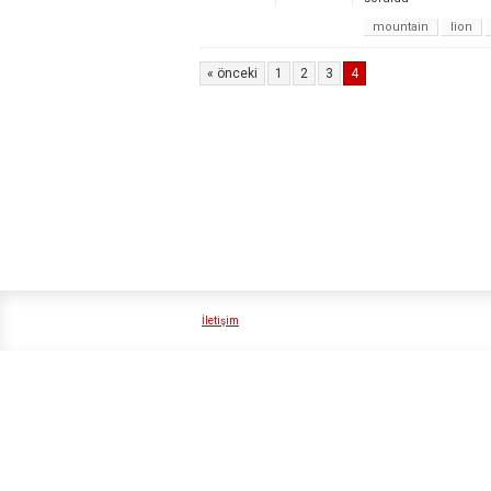
mountain
lion
« önceki
1
2
3
4
İletişim