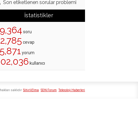
Son etiketlenen sorular problemi
İstatistikler
19,364
soru
22,785
cevap
5,871
yorum
202,036
kullanıcı
hakları saklıdır
SihirliElma
SDN Forum
Teknoloji Haberleri