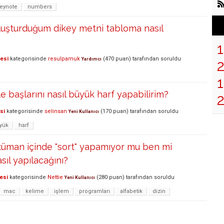
eynote
numbers
oluşturduğum dikey metni tabloma nasıl
lesi
kategorisinde
resulpamuk
(
470
puan)
tarafından
soruldu
Yardımcı
1
 başlarını nasıl büyük harf yapabilirim?
si
kategorisinde
selinsan
(
170
puan)
tarafından
soruldu
Yeni Kullanıcı
yük
harf
küman içinde "sort" yapamıyor mu ben mi
ıl yapılacağını?
esi
kategorisinde
Nettie
(
280
puan)
tarafından
soruldu
Yeni Kullanıcı
mac
kelime
işlem
programları
alfabetik
dizin