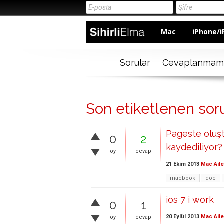
Mac
iPhone/i
Sorular
Cevaplanmam
Son etiketlenen sor
Pageste oluşt
0
2
kaydediliyor?
oy
cevap
21 Ekim 2013
Mac Aile
macbook
doc
ios 7 i work
0
1
20 Eylül 2013
Mac Aile
oy
cevap