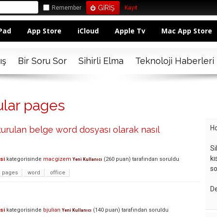
Remember
Kayıt
Pad
App Store
iCloud
Apple Tv
Mac App Store
ış
Bir Soru Sor
Sihirli Elma
Teknoloji Haberleri
ular pages
Ho
urulan belge word dosyası olarak nasıl
Si
kı
si
kategorisinde
macgizem
(
260
puan)
tarafından
soruldu
Yeni Kullanıcı
so
pages
word
office
De
si
kategorisinde
bjulian
(
140
puan)
tarafından
soruldu
Yeni Kullanıcı