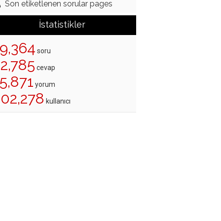
Son etiketlenen sorular pages
İstatistikler
19,364
soru
22,785
cevap
5,871
yorum
202,278
kullanıcı