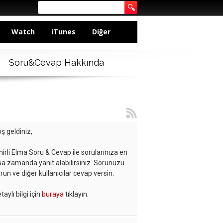
Watch
iTunes
Diğer
Soru&Cevap Hakkında
ş geldiniz,
hirli Elma Soru & Cevap ile sorularınıza en
sa zamanda yanıt alabilirsiniz. Sorunuzu
run ve diğer kullanıcılar cevap versin.
taylı bilgi için
buraya
tıklayın.