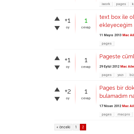
iwork
pages
k
text box ile 
+1
1
ekleyeceğim
oy
cevap
11 Mayıs 2013
Mac Ai
pages
Pageste cümle
+1
1
29 Eylül 2012
Mac Aile
oy
cevap
pages
yazı
bü
Pages bir do
+2
1
bulamadım nas
oy
cevap
17 Nisan 2012
Mac Ail
pages
macpro
« önceki
1
2