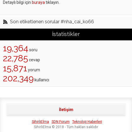
Detaylı bilgi için
buraya
tıklayın.
Son etiketlenen sorular #nha_cai_ko66
İstatistikler
19,364
soru
22,785
cevap
15,871
yorum
202,349
kullanıcı
İletişim
SihirliElma
SDN Forum
Teknoloji Haberleri
SihirliElma © 2018 - Tüm hakları saklıdır