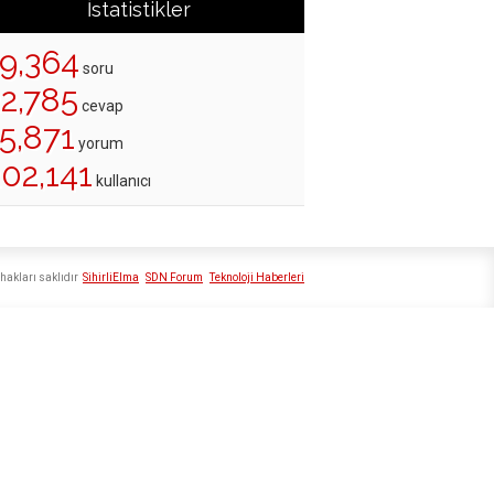
İstatistikler
19,364
soru
22,785
cevap
5,871
yorum
02,141
kullanıcı
hakları saklıdır
SihirliElma
SDN Forum
Teknoloji Haberleri