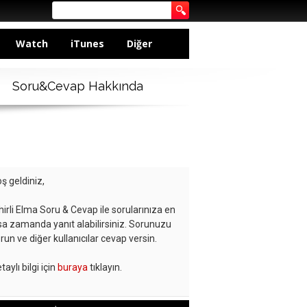
Watch
iTunes
Diğer
Soru&Cevap Hakkında
ş geldiniz,
hirli Elma Soru & Cevap ile sorularınıza en
sa zamanda yanıt alabilirsiniz. Sorunuzu
run ve diğer kullanıcılar cevap versin.
taylı bilgi için
buraya
tıklayın.