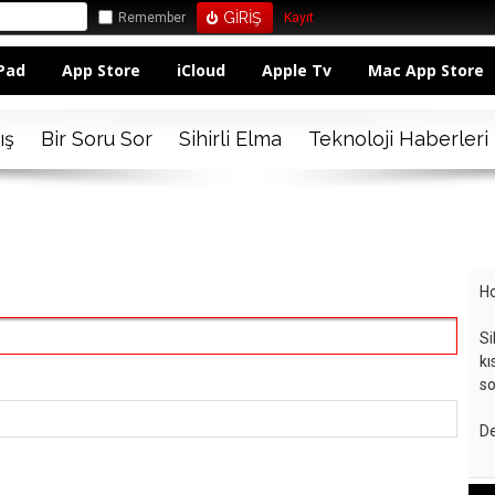
Remember
Kayıt
Pad
App Store
iCloud
Apple Tv
Mac App Store
ış
Bir Soru Sor
Sihirli Elma
Teknoloji Haberleri
Ho
Si
kı
so
De