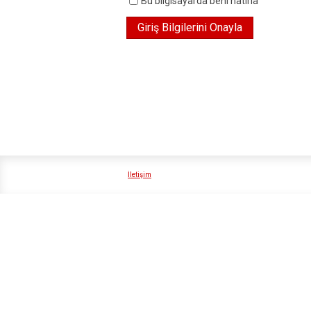
Bu bilgisayarda beni hatırla
İletişim