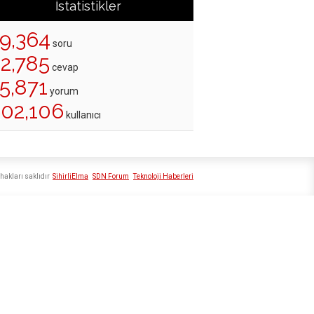
İstatistikler
19,364
soru
22,785
cevap
5,871
yorum
202,106
kullanıcı
hakları saklıdır
SihirliElma
SDN Forum
Teknoloji Haberleri