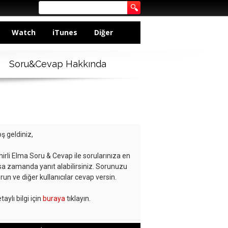
Watch
iTunes
Diğer
Soru&Cevap Hakkında
ş geldiniz,
hirli Elma Soru & Cevap ile sorularınıza en
sa zamanda yanıt alabilirsiniz. Sorunuzu
run ve diğer kullanıcılar cevap versin.
taylı bilgi için
buraya
tıklayın.