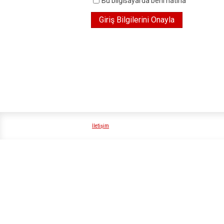
Bu bilgisayarda beni hatırla
İletişim