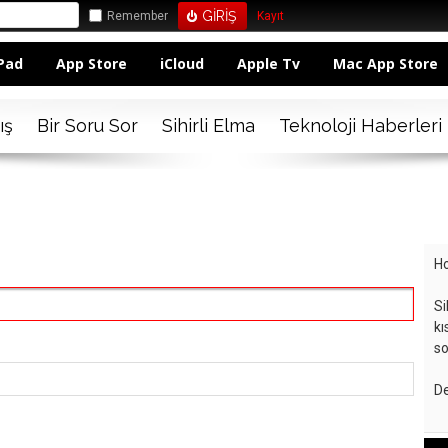
Remember
Kayıt
Pad
App Store
iCloud
Apple Tv
Mac App Store
ış
Bir Soru Sor
Sihirli Elma
Teknoloji Haberleri
Ho
Si
kı
so
De