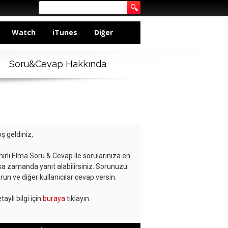
Watch
iTunes
Diğer
Soru&Cevap Hakkında
ş geldiniz,
hirli Elma Soru & Cevap ile sorularınıza en
sa zamanda yanıt alabilirsiniz. Sorunuzu
run ve diğer kullanıcılar cevap versin.
taylı bilgi için
buraya
tıklayın.