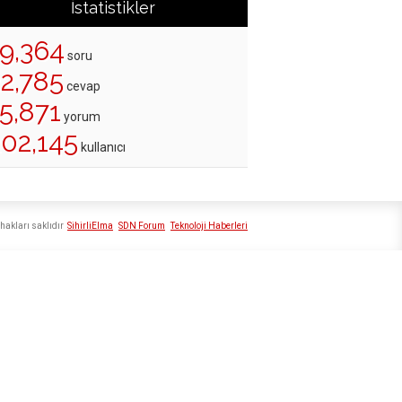
İstatistikler
19,364
soru
22,785
cevap
5,871
yorum
202,145
kullanıcı
hakları saklıdır
SihirliElma
SDN Forum
Teknoloji Haberleri