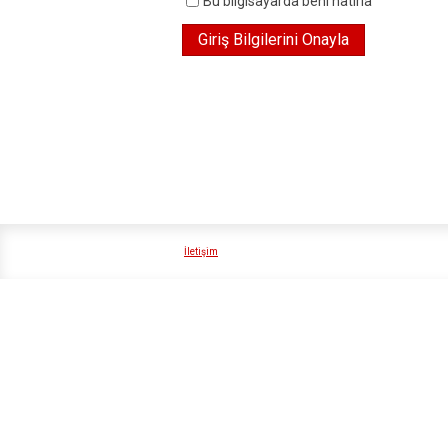
Bu bilgisayarda beni hatırla
İletişim