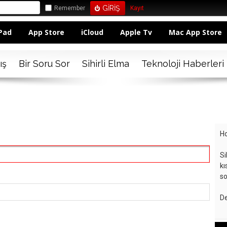
Remember
Kayıt
Pad
App Store
iCloud
Apple Tv
Mac App Store
ış
Bir Soru Sor
Sihirli Elma
Teknoloji Haberleri
Ho
Si
kı
so
De