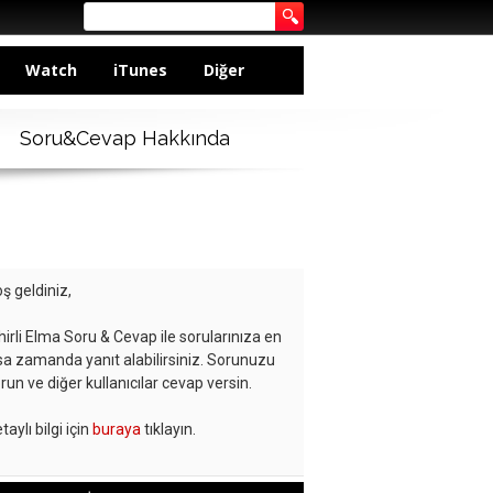
Watch
iTunes
Diğer
Soru&Cevap Hakkında
ş geldiniz,
hirli Elma Soru & Cevap ile sorularınıza en
sa zamanda yanıt alabilirsiniz. Sorunuzu
run ve diğer kullanıcılar cevap versin.
taylı bilgi için
buraya
tıklayın.