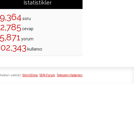
İstatistikler
19,364
soru
22,785
cevap
5,871
yorum
202,343
kullanıcı
hakları saklıdır
SihirliElma
SDN Forum
Teknoloji Haberleri