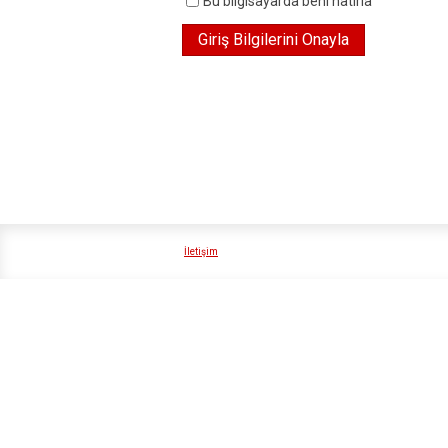
Bu bilgisayarda beni hatırla
İletişim