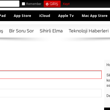
Remember
Kayıt
Pad
App Store
iCloud
Apple Tv
Mac App Store
ış
Bir Soru Sor
Sihirli Elma
Teknoloji Haberleri
Ho
Si
kı
so
De