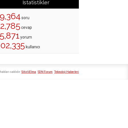
İstatistikler
19,364
soru
22,785
cevap
5,871
yorum
202,335
kullanıcı
hakları saklıdır
SihirliElma
SDN Forum
Teknoloji Haberleri