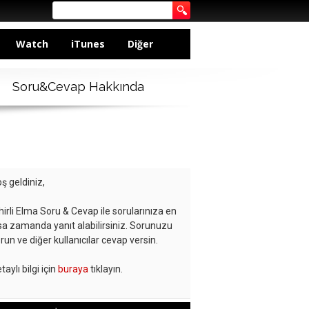
Watch
iTunes
Diğer
Soru&Cevap Hakkında
ş geldiniz,
hirli Elma Soru & Cevap ile sorularınıza en
sa zamanda yanıt alabilirsiniz. Sorunuzu
run ve diğer kullanıcılar cevap versin.
taylı bilgi için
buraya
tıklayın.