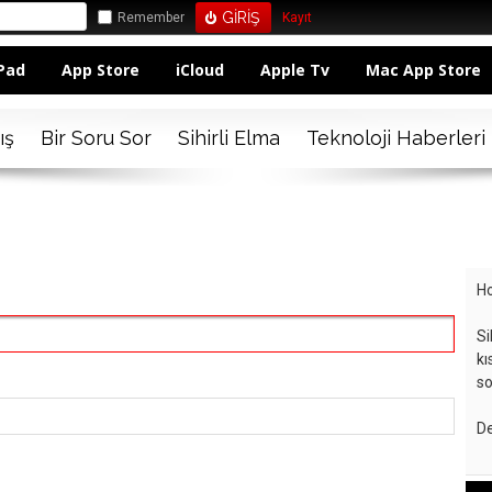
Remember
Kayıt
Pad
App Store
iCloud
Apple Tv
Mac App Store
ış
Bir Soru Sor
Sihirli Elma
Teknoloji Haberleri
Ho
Si
kı
so
De