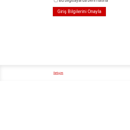
Bu bilgisayarda beni hatırla
İletişim