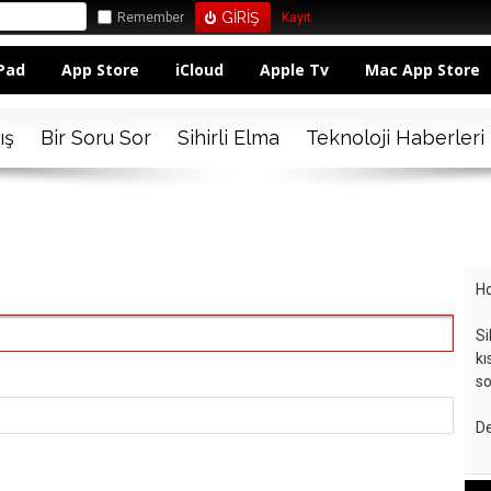
Remember
Kayıt
Pad
App Store
iCloud
Apple Tv
Mac App Store
ış
Bir Soru Sor
Sihirli Elma
Teknoloji Haberleri
Ho
Si
kı
so
De