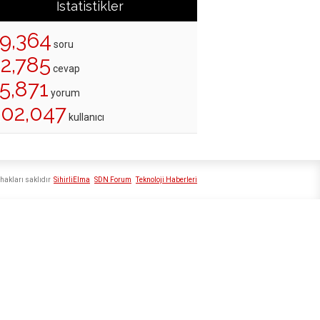
İstatistikler
19,364
soru
22,785
cevap
5,871
yorum
202,047
kullanıcı
hakları saklıdır
SihirliElma
SDN Forum
Teknoloji Haberleri