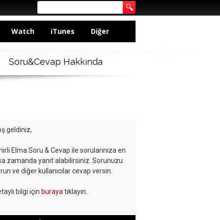
Watch
iTunes
Diğer
Soru&Cevap Hakkında
ş geldiniz,
hirli Elma Soru & Cevap ile sorularınıza en
sa zamanda yanıt alabilirsiniz. Sorunuzu
run ve diğer kullanıcılar cevap versin.
taylı bilgi için
buraya
tıklayın.