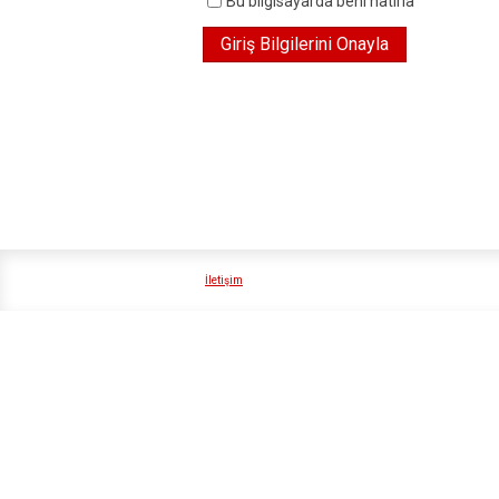
Bu bilgisayarda beni hatırla
İletişim