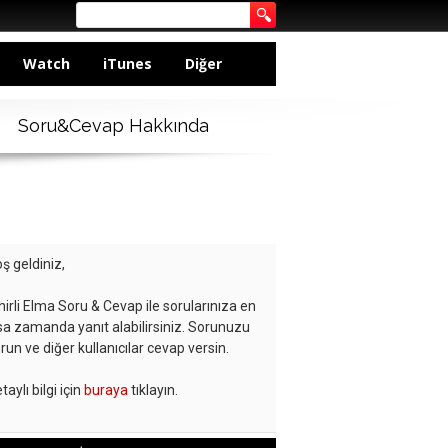
Watch
iTunes
Diğer
Soru&Cevap Hakkında
ş geldiniz,
hirli Elma Soru & Cevap ile sorularınıza en
sa zamanda yanıt alabilirsiniz. Sorunuzu
run ve diğer kullanıcılar cevap versin.
taylı bilgi için
buraya
tıklayın.