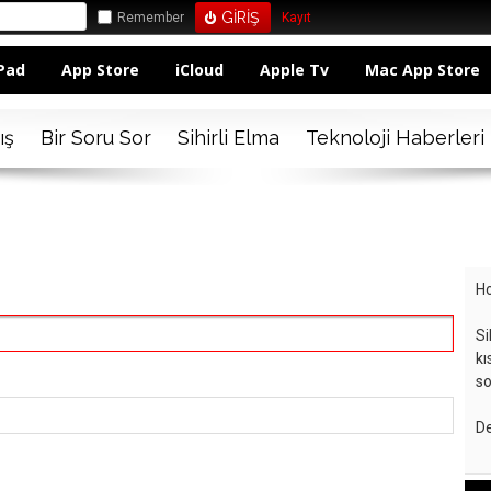
Remember
Kayıt
Pad
App Store
iCloud
Apple Tv
Mac App Store
ış
Bir Soru Sor
Sihirli Elma
Teknoloji Haberleri
Ho
Si
kı
so
De