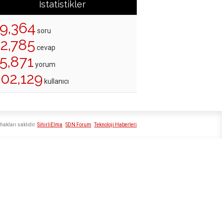
İstatistikler
19,364
soru
22,785
cevap
5,871
yorum
202,129
kullanıcı
hakları saklıdır
SihirliElma
SDN Forum
Teknoloji Haberleri