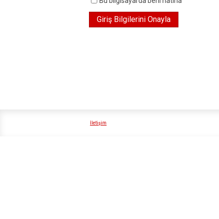
Bu bilgisayarda beni hatırla
İletişim