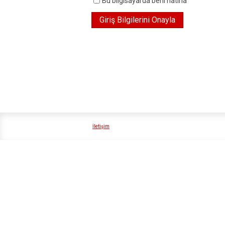
Bu bilgisayarda beni hatırla
İletişim