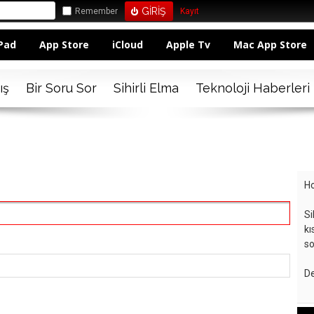
Remember
Kayıt
Pad
App Store
iCloud
Apple Tv
Mac App Store
ış
Bir Soru Sor
Sihirli Elma
Teknoloji Haberleri
Ho
Si
kı
so
De