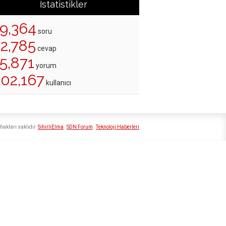
İstatistikler
19,364
soru
22,785
cevap
5,871
yorum
202,167
kullanıcı
hakları saklıdır
SihirliElma
SDN Forum
Teknoloji Haberleri