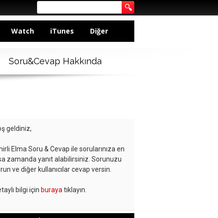
Watch
iTunes
Diğer
Soru&Cevap Hakkında
ş geldiniz,
hirli Elma Soru & Cevap ile sorularınıza en
sa zamanda yanıt alabilirsiniz. Sorunuzu
run ve diğer kullanıcılar cevap versin.
taylı bilgi için
buraya
tıklayın.