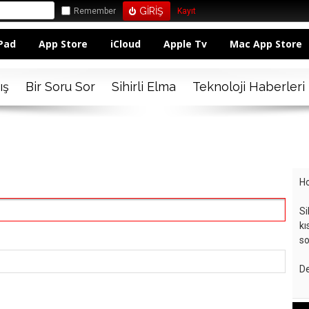
Remember
Kayıt
Pad
App Store
iCloud
Apple Tv
Mac App Store
ış
Bir Soru Sor
Sihirli Elma
Teknoloji Haberleri
Ho
Si
kı
so
De