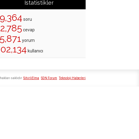
İstatistikler
19,364
soru
22,785
cevap
5,871
yorum
202,134
kullanıcı
hakları saklıdır
SihirliElma
SDN Forum
Teknoloji Haberleri