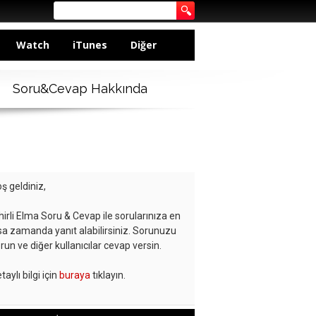
Watch
iTunes
Diğer
Soru&Cevap Hakkında
ş geldiniz,
hirli Elma Soru & Cevap ile sorularınıza en
sa zamanda yanıt alabilirsiniz. Sorunuzu
run ve diğer kullanıcılar cevap versin.
taylı bilgi için
buraya
tıklayın.