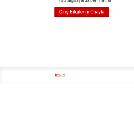
Bu bilgisayarda beni hatırla
İletişim