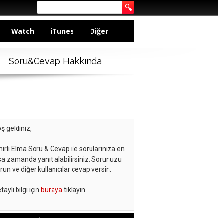
Watch
iTunes
Diğer
Soru&Cevap Hakkında
ş geldiniz,
hirli Elma Soru & Cevap ile sorularınıza en
sa zamanda yanıt alabilirsiniz. Sorunuzu
run ve diğer kullanıcılar cevap versin.
taylı bilgi için
buraya
tıklayın.