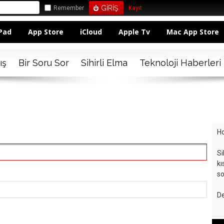
Remember
Kayıt
Pad
App Store
iCloud
Apple Tv
Mac App Store
ış
Bir Soru Sor
Sihirli Elma
Teknoloji Haberleri
Ho
Si
kı
so
De