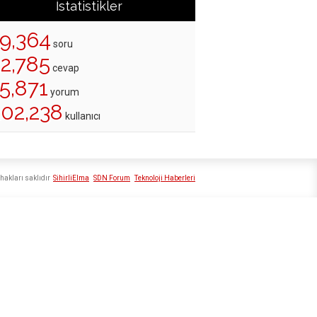
İstatistikler
19,364
soru
22,785
cevap
5,871
yorum
202,238
kullanıcı
hakları saklıdır
SihirliElma
SDN Forum
Teknoloji Haberleri