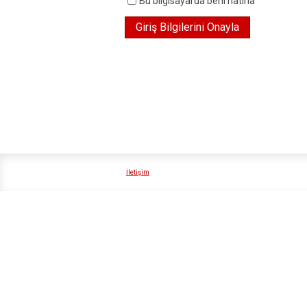
Bu bilgisayarda beni hatırla
İletişim