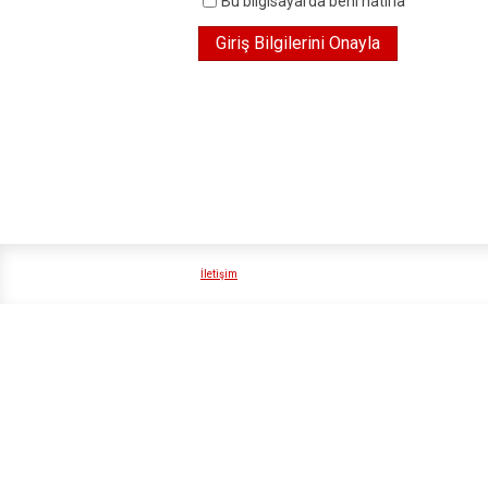
Bu bilgisayarda beni hatırla
İletişim