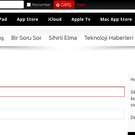
Remember
Kayıt
Pad
App Store
iCloud
Apple Tv
Mac App Store
ış
Bir Soru Sor
Sihirli Elma
Teknoloji Haberleri
Ho
Si
kı
so
De