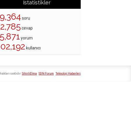
İstatistikler
19,364
soru
22,785
cevap
5,871
yorum
202,192
kullanıcı
hakları saklıdır
SihirliElma
SDN Forum
Teknoloji Haberleri