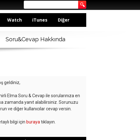
Watch
iTunes
Diğer
Soru&Cevap Hakkında
ş geldiniz,
hirli Elma Soru & Cevap ile sorularınıza en
sa zamanda yanıt alabilirsiniz. Sorunuzu
run ve diğer kullanıcılar cevap versin.
taylı bilgi için
buraya
tıklayın.