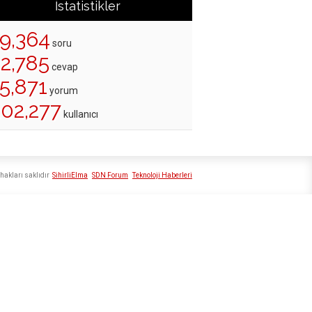
İstatistikler
19,364
soru
22,785
cevap
5,871
yorum
202,277
kullanıcı
hakları saklıdır
SihirliElma
SDN Forum
Teknoloji Haberleri