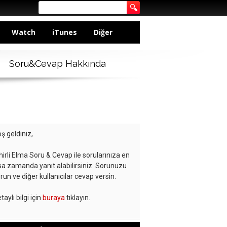
Watch
iTunes
Diğer
Soru&Cevap Hakkında
ş geldiniz,
hirli Elma Soru & Cevap ile sorularınıza en
sa zamanda yanıt alabilirsiniz. Sorunuzu
run ve diğer kullanıcılar cevap versin.
taylı bilgi için
buraya
tıklayın.