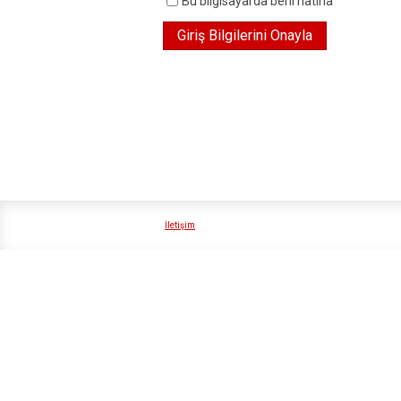
Bu bilgisayarda beni hatırla
İletişim